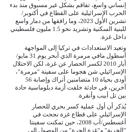
إنساني واسع، تفاقم بشكل غير مسبوق منذ بدء
الحرب الإسرائيلية على القطاع في أكتوبر/
تشرين الأول 2023، وما رافقها من دمار واسع
للبنية السكنية وتشريد نحو 1.5 مليون فلسطيني
داخل غزة.
وتعيد الاستعدادات في تركيا إلى المواجهة
أسطول مافي مرمرة الذي أبحر يوم 31 مايو/
أيار 2010 لكسر الحصار عن غزة، لكن الاحتلال
الإسرائيلي شن هجوما على سفينة "مرمرة"،
أودى بحياة 10 متضامنين أتراك وإصابة 56
آخرين، في حادثة خلفت أزمة دبلوماسية حادة
بين تل أبيب وأنقرة.
يُذكر أن أول عملية كسر بحري للحصار
الإسرائيلي على قطاع غزة نجحت في
أغسطس/آب 2008، حين تمكنت سفينتا
"الحرية" و"غزة الحرة" من الوصول إلى