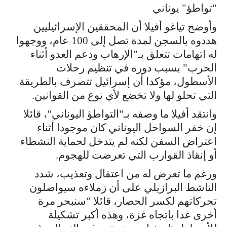
"تواطؤ" يوناني
وأوضح تياغو أفيلا أن المحققين الإسرائيليين
هددوه بالسجن لمدة تصل إلى 100 عام، ووجهوا
له اتهامات تتعلق بـ"الإرهاب ودعم العدو أثناء
الحرب" بسبب دوره في تنظيم رحلات
الأسطول، مؤكدا أن إسرائيل تتصرف بالطريقة
التي تحلو لها ولا تخضع لأي نوع من القوانين.
وانتقد أفيلا ما وصفه بـ"التواطؤ اليوناني"، قائلا
إن خفر السواحل اليوناني كان موجودا أثناء
اعتراض السفن لكنه لم يتدخل لحماية النشطاء
أو إنقاذ القوارب التي تعرضت للهجوم.
ورغم ما تعرض له من اعتقال وتعذيب، شدد
الناشط البرازيلي على أن زملاءه سيواصلون
تحركاتهم لكسر الحصار، قائلا "سنبحر مرة
أخرى غدا باتجاه غزة، وهذه أكبر تشكيلة