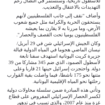
للأسطول تاريخيا، وسنستمر في النضال رغم
التهديدات بالاعتقال والتعذيب.
وأضاف "نقف إلى جانب الفلسطينيين لأنهم
يستحقون الحرية والكرامة مثل جميع شعوب
الأرض، وما مررنا به لا يقارن بما يعيشه
الفلسطينيون يوميا تحت القصف والحصار".
وكان الجيش الإسرائيلي شن في 29 أبريل/
نيسان الماضي هجوما في المياه الدولية قبالة
جزيرة كريت اليونانية استهدف سفنا تابعة
لأسطول الصمود، الذي ضم 345 مشاركا من 39
دولة. واحتجزت إسرائيل حينها 21 قاربا وعلى
متنها نحو 175 ناشطا، فيما واصلت بقية القوارب
رحلتها نحو المياه الإقليمية اليونانية.
وتأتي هذه المبادرة ضمن سلسلة محاولات دولية
لكسر الحصار الإسرائيلي المفروض على قطاع
غزة منذ عام 2007، والذي تسبب في تدهور