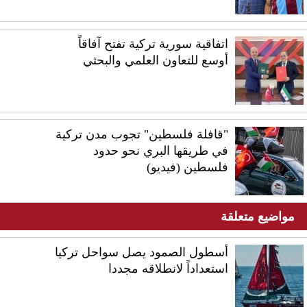
اتفاقية سورية تركية تفتح آفاقاً
أوسع للتعاون العلمي والبحثي
"قافلة فلسطين" تجوب مدن تركية
في طريقها البري نحو حدود
فلسطين (فيديو)
مواضيع متعلقة
أسطول الصمود يصل سواحل تركيا
استعداداً لانطلاقه مجددا