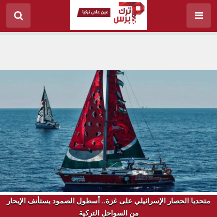
متحديا الحصار الإسرائيلي على غزة.. أسطول الصمود يستأنف الإبحار
من السواحل التركية