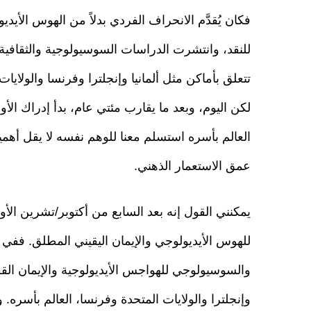
فكان يُقدَّم الانحراف الفردي بدلاً من الهوس الأيدي
للنقد، وانتشرت الدراسات السوسيولوجية والثقافية. 
تتعلق بأماكن مثل ألمانيا وإنجلترا وفرنسا والولايا
لكن اليوم، وبعد ما يقارب مئتي عام، بدأ إدراك ال
العالم بأسره استسلم معنا للوهم نفسه لا يقل أه
عمق الاستعمار الذهني.
يمكنني القول إنه بعد السابع من أكتوبر/تشرين ال
للهوس الأيديولوجي والإيمان اليقيني المطلق. ففي 
والسوسيولوجي للهواجس الأيديولوجية والإيمان القط
وإنجلترا والولايات المتحدة وفرنسا، العالم بأسره. وي