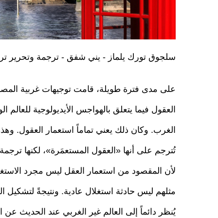
سلجوق تورك يلماز - يني شفق - ترجمة وتحرير ت
على مدى فترة طويلة، قامت توجيهات غربية المص
العقول فيما يتعلق بالهواجس الأيديولوجية للعالم ال
الغرب. وكان ذلك يعني تماماً استعمار العقول. وهذه 
تُترجم على أنها «العقول المستعمَرة»، لكنها ترجمة 
لأن المقصود من استعمار العقل ليس مجرد الاستغلا
مثلهم ليس حادثة استغلال عادية. ونتيجةً لتشكيل ا
يُنظر دائماً إلى العالم غير الغربي عند الحديث عن ا