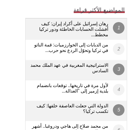
المواضيع الأكثر قراءة
رهان إسرائيل على أكراد إيران: كيف
أفشلت الحسابات الخاطئة ودور تركيا
مخطط...
من الدبابات إلى الخوارزميات: قمة الناتو
في تركيا وتحوّل الردع نحو حرب...
الاستراتيجية المغربية في عهد الملك محمد
السادس
لأول مرة في تاريخها.. توقعات بانضمام
بلدية إزمير إلى "العدالة...
الدولة التي جعلت العاصفة خلفها: كيف
تكسب تركيا؟
من محمد صلاح إلى هاجي ودروغبا.. أشهر