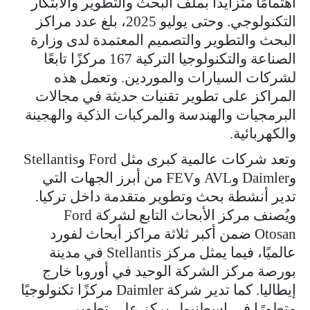
اهتمامًا متزايدًا بملف البحث والتطوير والابتكار
التكنولوجي. وحتى يوليو 2025، بلغ عدد مراكز
البحث والتطوير والتصميم المعتمدة لدى وزارة
الصناعة والتكنولوجيا التركية 167 مركزًا تابعًا
لشركات السيارات والموردين. وتعمل هذه
المراكز على تطوير تقنيات حديثة في مجالات
البرمجيات والهندسة والمركبات الذكية والهجينة
والكهربائية.
وتعد شركات عالمية كبرى مثل Ford وStellantis
وDaimler وAVL وFEV من أبرز الجهات التي
تدير أنشطة بحث وتطوير متقدمة داخل تركيا.
ويُصنف مركز الأبحاث التابع لشركة Ford
Otosan ضمن أكبر ثلاثة مراكز أبحاث لفورد
عالميًا، فيما يمثل مركز Stellantis في مدينة
بورصة مركز الشركة الوحيد في أوروبا خارج
إيطاليا. كما تدير شركة Daimler مركزًا تكنولوجيًا
متطورًا في إسطنبول يركز على تطوير