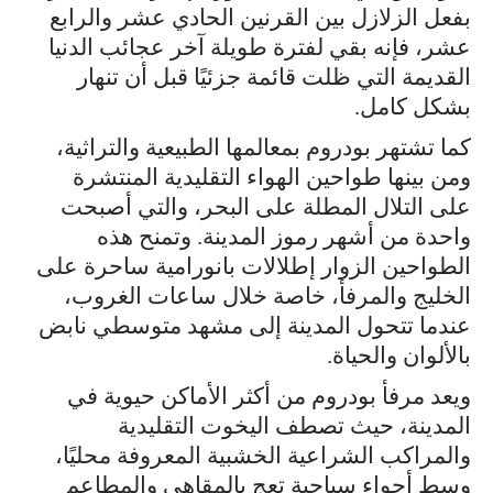
بفعل الزلازل بين القرنين الحادي عشر والرابع
عشر، فإنه بقي لفترة طويلة آخر عجائب الدنيا
القديمة التي ظلت قائمة جزئيًا قبل أن تنهار
بشكل كامل.
كما تشتهر بودروم بمعالمها الطبيعية والتراثية،
ومن بينها طواحين الهواء التقليدية المنتشرة
على التلال المطلة على البحر، والتي أصبحت
واحدة من أشهر رموز المدينة. وتمنح هذه
الطواحين الزوار إطلالات بانورامية ساحرة على
الخليج والمرفأ، خاصة خلال ساعات الغروب،
عندما تتحول المدينة إلى مشهد متوسطي نابض
بالألوان والحياة.
ويعد مرفأ بودروم من أكثر الأماكن حيوية في
المدينة، حيث تصطف اليخوت التقليدية
والمراكب الشراعية الخشبية المعروفة محليًا،
وسط أجواء سياحية تعج بالمقاهي والمطاعم