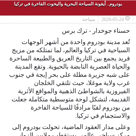
بودروم.. أيقونة السياحة البحرية واليخوت الفاخرة في تركيا
2026-05-24
سياحة
حسناء جوخدار - ترك برس
تُعد مدينة بودروم واحدة من أشهر الوجهات
السياحية في تركيا والعالم، لما تمتلكه من مزيج
فريد يجمع بين التاريخ العريق والطبيعة الساحرة
والحياة العصرية النابضة بالحيوية. وتقع المدينة
على شبه جزيرة مطلة على بحر إيجة في جنوب
غرب ولاية موغلا، حيث تلتقي الخلجان
الفيروزية بالشواطئ الذهبية والمواقع الأثرية
القديمة، لتشكل لوحة متوسطية متكاملة جعلت
من بودروم لقبًا مرادفًا للسياحة الفاخرة
والاستجمام في تركيا.
وعلى مدار العقود الماضية، تحولت بودروم إلى
مركز سياحي عالمي يستقطب ملايين الزوار