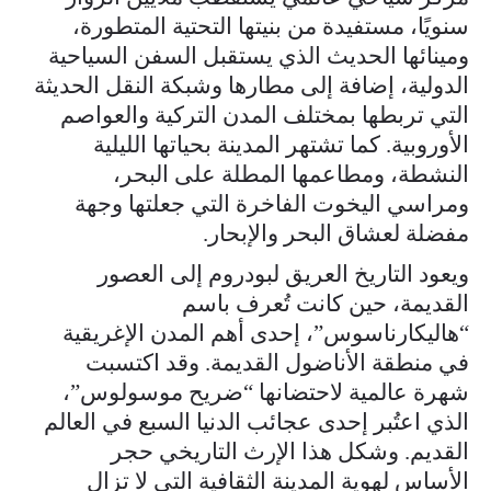
سنويًا، مستفيدة من بنيتها التحتية المتطورة،
ومينائها الحديث الذي يستقبل السفن السياحية
الدولية، إضافة إلى مطارها وشبكة النقل الحديثة
التي تربطها بمختلف المدن التركية والعواصم
الأوروبية. كما تشتهر المدينة بحياتها الليلية
النشطة، ومطاعمها المطلة على البحر،
ومراسي اليخوت الفاخرة التي جعلتها وجهة
مفضلة لعشاق البحر والإبحار.
ويعود التاريخ العريق لبودروم إلى العصور
القديمة، حين كانت تُعرف باسم
“هاليكارناسوس”، إحدى أهم المدن الإغريقية
في منطقة الأناضول القديمة. وقد اكتسبت
شهرة عالمية لاحتضانها “ضريح موسولوس”،
الذي اعتُبر إحدى عجائب الدنيا السبع في العالم
القديم. وشكل هذا الإرث التاريخي حجر
الأساس لهوية المدينة الثقافية التي لا تزال