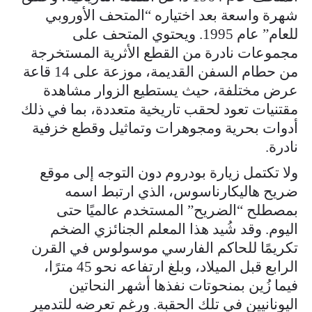
شهرة واسعة بعد اختياره “المتحف الأوروبي
للعام” عام 1995. ويحتوي المتحف على
مجموعات نادرة من القطع الأثرية المستخرجة
من حطام السفن القديمة، موزعة على 14 قاعة
عرض مختلفة، حيث يستطيع الزوار مشاهدة
مقتنيات تعود لحقب تاريخية متعددة، بما في ذلك
أدوات بحرية ومجوهرات وتماثيل وقطع خزفية
نادرة.
ولا تكتمل زيارة بودروم دون التوجه إلى موقع
ضريح هاليكارناسوس، الذي ارتبط اسمه
بمصطلح “الضريح” المستخدم عالميًا حتى
اليوم. وقد شُيد هذا المعلم الجنائزي الضخم
تكريمًا للحاكم الفارسي موسولوس في القرن
الرابع قبل الميلاد، وبلغ ارتفاعه نحو 45 مترًا،
فيما زُين بمنحوتات نفذها أشهر النحاتين
اليونانيين في تلك الحقبة. ورغم تعرضه للتدمير