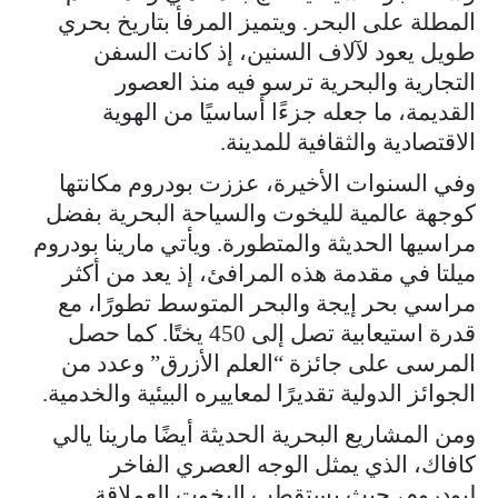
المطلة على البحر. ويتميز المرفأ بتاريخ بحري
طويل يعود لآلاف السنين، إذ كانت السفن
التجارية والبحرية ترسو فيه منذ العصور
القديمة، ما جعله جزءًا أساسيًا من الهوية
الاقتصادية والثقافية للمدينة.
وفي السنوات الأخيرة، عززت بودروم مكانتها
كوجهة عالمية لليخوت والسياحة البحرية بفضل
مراسيها الحديثة والمتطورة. ويأتي مارينا بودروم
ميلتا في مقدمة هذه المرافئ، إذ يعد من أكثر
مراسي بحر إيجة والبحر المتوسط تطورًا، مع
قدرة استيعابية تصل إلى 450 يختًا. كما حصل
المرسى على جائزة “العلم الأزرق” وعدد من
الجوائز الدولية تقديرًا لمعاييره البيئية والخدمية.
ومن المشاريع البحرية الحديثة أيضًا مارينا يالي
كافاك، الذي يمثل الوجه العصري الفاخر
لبودروم، حيث يستقطب اليخوت العملاقة