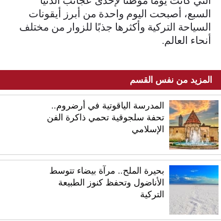
التي كانت يومًا موطنًا لإحدى عجائب الدنيا
السبع، أصبحت اليوم واحدة من أبرز أيقونات
السياحة التركية وأكثرها جذبًا للزوار من مختلف
أنحاء العالم.
المزيد من نفس القسم
المدرسة الياقوتية في أرضروم..
تحفة سلجوقية تحمي ذاكرة الفن
الإسلامي
بحيرة الملح.. مرآة بيضاء تتوسط
الأناضول وتحفظ كنوز الطبيعة
التركية