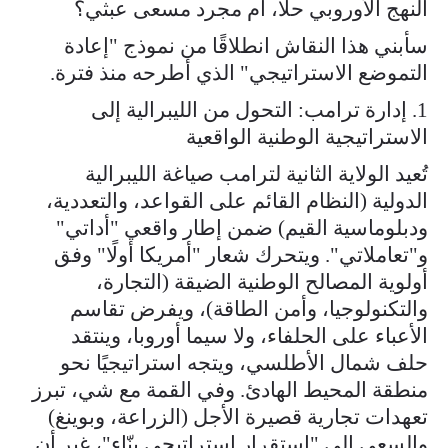
النهج الأوروبي حلًا، أم مجرد مسعى عبثي؟
سأبني هذا النقاش انطلاقًا من نموذج "إعادة
التموضع الاستراتيجي" الذي أطرحه منذ فترة.
1. إدارة ترامب: التحول من الليبرالية إلى
الاستراتيجية الوطنية الواقعية
تُعيد الولاية الثانية لترامب صياغة الليبرالية
الدولية (النظام القائم على القواعد، والتعددية،
ودبلوماسية القيم) ضمن إطار واقعي "أداتي"
و"تعاملاتي". ويتحرك شعار "أمريكا أولًا" وفق
أولوية المصالح الوطنية الضيقة (التجارة،
والتكنولوجيا، وأمن الطاقة)، ويفرض تقاسم
الأعباء على الحلفاء، ولا سيما أوروبا، وينتقد
حلف شمال الأطلسي، ويتجه استراتيجيًا نحو
منطقة المحيط الهادئ. وفي القمة مع شي، تبرز
تعهدات تجارية قصيرة الأجل (الزراعة، وبوينغ)
والسعي إلى "استقرار استراتيجي بنّاء"، غير أن