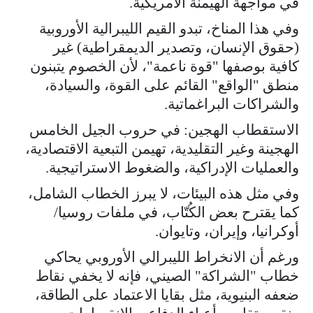
في مواجهة الهيمنة الأمريكية.
وفي هذا المناخ، تبدو القيم الليبرالية الأوروبية
(حقوق الإنسان، وتصدير الديمقراطية) غير
كافية بوصفها "قوة ناعمة"، لأن الخصوم يتبنون
منطق "الواقع" القائم على القوة، والسيادة،
والشراكات البراغماتية.
الاستقطاب الهجين: في حروب الجيل الخامس
الهجينة وغير التقليدية، تهيمن التبعية الاقتصادية،
والعمليات الإدراكية، والضغوط الاستراتيجية.
وفي مثل هذه البيئات، لا يبرز الخطاب الشامل،
كما يقترح بعض الكُتّاب، في ملفات روسيا/
أوكرانيا، وإيران، وتايوان.
ورغم أن الانخراط الليبرالي الأوروبي يحاكي
خطاب "الشراكة" الصيني، فإنه لا يخفي نقاط
ضعفه البنيوية، مثل بقايا الاعتماد على الطاقة،