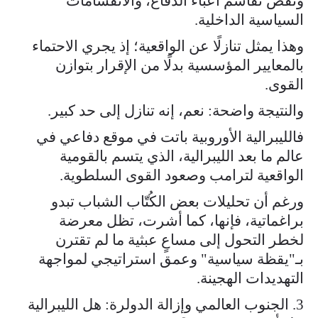
ونقص تقاسم أعباء الدفاع، والانقسامات
السياسية الداخلية.
وهذا يمثل تنازلًا عن الواقعية؛ إذ يجري الاحتماء
بالمعايير المؤسسية بدلًا من الإقرار بتوازن
القوى.
والنتيجة واضحة: نعم، إنه تنازل إلى حد كبير.
فالليبرالية الأوروبية باتت في موقع دفاعي في
عالم ما بعد الليبرالية، الذي يتسم بالقومية
الواقعية لترامب وصعود القوى السلطوية.
ورغم أن تحليلات بعض الكُتّاب الشباب تبدو
براغماتية، فإنها، كما أشرت، تظل معرضة
لخطر التحول إلى مساعٍ عبثية ما لم تقترن
بـ"يقظة سياسية" وعمق استراتيجي لمواجهة
التهديدات الهجينة.
3. الجنوب العالمي وإزالة الدولرة: هل الليبرالية