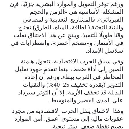
ورغم توفر التمويل والموارد البشرية جزئيًا، فإن
المشكلة الأساسية هي «الزمن والحجم
الفيزيائي». فالمشاريع التعدينية والمصافي
والبنية التحتية (الطاقة، المياه، الطرق) تحتاج
وقتًا طويلًا للتنفيذ. وينتج عن هذا الاختناق تقلب
في الأسعار، و«تضخم أخضر»، واضطرابات في
سلاسل الإمداد.
وفي سياق الحرب الاقتصادية، تتحول هيمنة
الصين إلى أداة ضغط، بينما تتقدم جهود تقليل
المخاطر في الغرب ببطء. ورغم أن إعادة
التدوير (بقدرة تخفيف 25–40%) والتقنيات
البديلة قد تخفف الأزمة، إلا أن التوتر سيزداد
على المدى القصير والمتوسط.
وهذا الاختناق ينقل الحرب الاقتصادية من مجرد
عقوبات مالية إلى مستوى أعمق: أمن الموارد
يصبح نقطة ضعف استراتيجية.