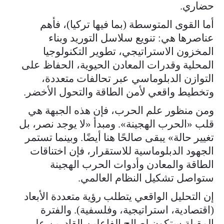
حضاري.
أما القوى المتوسطة (بما فيها تركيا)، فأهم
عناصرها هي: تنويع سلاسل التوريد وبناء
المخزون الاستراتيجي، تطوير التكنولوجيا
المحلية وقدرات المعادن الحيوية، الحفاظ على
التوازن الدبلوماسي عبر تحالفات متعددة،
وتخطيط واقعي لأمن الطاقة والتحول الأخضر.
ومن منظور علم الحرب، فإن هذه الجبهة هي
قلب «الحرب الهجينة». ومبدأ «لا يوجد نصر، بل
تغيير حالة» يبقى صالحًا هنا أيضًا. وبينما تستمر
الجهود الدبلوماسية للاستقرار، فإن اختناقات
الطاقة والمعادن وأدوات الحرب الهجينة
ستواصل تشكيل النظام العالمي.
إن التحليل الواقعي يتطلب رؤية متعددة الأبعاد
(اقتصادية، استراتيجية، وفلسفية). والفترة
المقبلة ستكون لصالح الفاعلين القادرين على