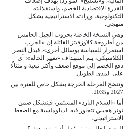
المالية، و«تسليح» الموارد) بهدف إضعاف
القدرة الاقتصادية للخصم، واستقلاليته
التكنولوجية، وإرادته الاستراتيجية بشكل
منهجي.
وهي النسخة الخاصة بحروب الجيل الخامس
من أطروحة كلاوزفيتز القائلة إن «الحرب
استمرار للسياسة بوسائل أخرى». فبدل النصر
الكلاسيكي، يتم استهداف «تغيير الحالة»: أي
دفع الخصم إلى موقع أضعف وأكثر تبعية وامتثالًا
على المدى الطويل.
وتتضح المرحلة الحرجة بشكل خاص للفترة بين
2027 و2035.
أما «السلام البارد» المستمر، فيتشكل ضمن
توتر هجيني تتجاور فيه الدبلوماسية مع الضغط
الاستراتيجي.
الوضع الحالي: توتر مُدار أم توازن هش؟