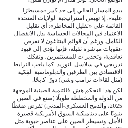
يبدو المسار الحالي إلى حد كبير «مسيطرًا
عليه». إذ تهيمن استراتيجية الولايات المتحدة
القائمة على «تقليل المخاطر»: أي تقليل
الاعتماد في المجالات الحساسة بدل الانفصال
الكامل. ورغم أن قوائم البنتاغون لا تفرض
عقوبات مباشرة ثقيلة، فإنها تؤدي إلى قيود
تعاقدية، وتحذيرات للمستثمرين، وتفكك
تدريجي في سلاسل التوريد. كما يلعب الترابط
الاقتصادي بين الطرفين والدبلوماسية القِمّية
(مثل لقاءات ترامب وشي) دورًا كابحًا.
لكن هذا التحكم هش. فالتنمية الصينية الموجهة
من الدولة والمخططة طويلًا (صنع في الصين
2025، والدمج العسكري-المدني) تفرض ضغطًا
بنيويًا على ديناميكية السوق الأمريكية قصيرة
الأجل. وتسيطر الصين على عناصر حيوية مثل