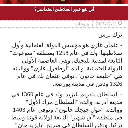
أين تقع قبور السلاطين العثمانيين؟
2015-12-12
منوعات
ترك برس
- عثمان غازي هو مؤسس الدولة العثمانية وأول
سلاطينها. ولد في عام 1258 بمنطقة "سوغوت"
التابعة لمدنية بليجيك، وهي العاصمة الأولى
للدولة العثمانية. والده "أرطغرل غازي" ووالدته
هي "حليمة خاتون". توفي عثمان بك في عام
1326 ودفن في مدينة بورصة.
- السلطان يلدريم بايزيد. ولد في عام 1360 في
مدينة أدرنة، والده "السلطان مراد الأول"
ووالدته "غول جيجك خاتون". وتوفي عام 1403
في منطقة "أق شهير" التابعة لولاية قونيا وسط
تركيا، ودفن السلطان في ضريح "بايزيد خان"