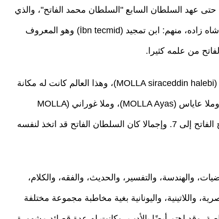
 حتى عهد السلطان السابع "السلطان محمد الفاتح"، والذي
كان لديه 4 شيوخ مشهورين عندما كان في مرحلة شاه زاده، منهم: ابن تمجيد (İbn tecmid) وهو المعروف
فاتح من علمه كثيرا.
ومن مشايخ السلطان الفاتح ملا سراج الدين حلبي (MOLLA siraceddin halebi)، وهذا العالم كانت له مكانة
خاصة عند مراد الثاني والد السلطان محمد الفاتح، وملا عاياس (MOLLA Ayas)، وملا غوراني (MOLLA
Gürani). وفي "مرحلة السلطان" وصل عدد مشايخ الفاتح إلى 7. وإجمالا كان السلطان الفاتح قد اتخذ لنفسه
ات، والهندسة، والتفسير، والحديث، والفقه، والكلام،
صرية، واللاتينية، واليونانية بغية مخاطبة مجموعة مختلفة
ة. وقد اهتم أيضًا بالأدب، وكانت له عدة قصائد مشهورة