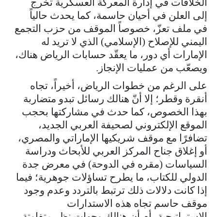
الخلافات في إدارة المعركة العسكرية تخرج
إلى العلن في أحيان حاسمة، كما يحدث حالياً
في ملف تعزّ، خصوصاً الموقف من حزب التجمع
اليمني للإصلاح (الإسلامي) الذي لا تريد له
الإمارات أي دور، ما يعقّد حسابات الرياض هناك،
ويصعّب من عمليات الإنجاز.
على الرغم من خطوات الرياض، أخيراً، تجاه
أنقرة وقطر؛ إلا أنّ هنالك رسائل تبدو متضاربة
بهذا الخصوص، كما حدث في مشاركتها بحجب
الموقع الإلكتروني لصحيفة العربي الجديد،
تضافرًا مع موقف شريكيها الإماراتي والمصري،
أو إغلاق جناح المركز العربي للأبحاث ودراسة
السياسات (مقره في الدوحة) في معرض جدة
الدولي للكتاب، ما يطرح تساؤلات جوهرية؛ فيما
إذا كانت دلالات ذلك ترتبط بالتردد وعدم وجود
موقف حاسم تجاه هذه الاستدارات
الاستراتيجية، أم أن هنالك وجهات نظر متفاوتة