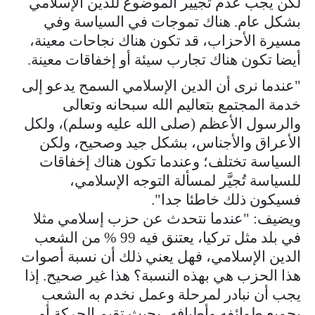
لكن يجب عدم تجيير الموضوع للدين الإسلامي
بشكل عام. هناك تموجات في السياسة وفي
مسيرة الأحزاب، قد تكون هناك نجاحات معينة،
أيضا تكون هناك تجارب سيئة أو إخفاقات معينة.
"عندما نرى أن الدين الإسلامي السمح يدعو إلى
خدمة المجتمع بتعاليم الله سبحانه وتعالى
والرسول الأعظم (صلى الله عليه وسلم)، ولكل
الأعراق والأجناس، بشكل جيد وصحيح، ولكن
السياسة تختلف؛ وعندما تكون هناك إخفاقات
للسياسة تُجيَّر لمسألة التوجه الإسلامي،
فسيكون ذلك خاطئا جدا".
ويضيف: "عندما نتحدث عن حزب إسلامي مثلا
في بلد مثل تركيا، يعتنق فيه 99 % من الشعب
الدين الإسلامي، فهل يعني ذلك أن نسبة أصوات
هذا الحزب هي بهذه النسبة؟ هذا غير صحيح. إذا
يجب أن نبادر لمرحلة وعمل نخدم به الشعب
بجميع طوائفه وأطيافه، بحيث تقيم الحركة أو