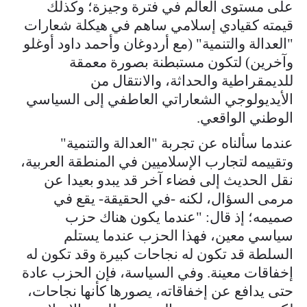
على مستوى العالم في فترة وجيزة؛ وكذلك
قيمته كقيادي إسلامي ساهم في هيكلة شعارات
"العدالة والتنمية" (مع أردوغان وأحمد داود أوغلو
وآخرين) لتكون مستبطنة بصورة معمقة
للديمقراطية والحداثة، والانتقال من
الأيديولوجي الشعاراتي العاطفي إلى السياسي
الوطني الواقعي.
عندما سألناه عن تجربة "العدالة والتنمية"
وتقييمه لتجارب الإسلاميين في المنطقة العربية،
نقل الحديث إلى فضاء آخر قد يبدو بعيدا عن
مرمى السؤال، لكنه -في الحقيقة- يقع في
صميمه؛ إذ قال: "عندما يكون هناك حزب
سياسي معين، فهذا الحزب عندما يستلم
السلطة قد تكون له نجاحات كبيرة وقد تكون له
إخفاقات معينة. وفي السياسة، فإن الحزب عادة
حتى يدافع عن إخفاقاته، يصورها كأنها نجاحات،