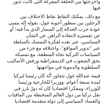
وأخرجتها من الحلقة المفرغة التي كانت تدور
فيها.
مع ذلك، يمكنك التقاط نقاط الاختلاف بين
الرجلين بين سطور أجوبة غول، بقوله إنّه يتمنى
عودة حزب العدالة إلى المسار الذي بدأ فيه؛ أو
عن تفسيره لابتعاده الراهن عن الشأن
السياسي، عبر نقده لفكرة التمسك بالسلطة
عبر "تدوير المواقع"، واختلافه مع جزء من
السياسات التركية تجاه المنطقة، مع تمسكه
بحق الشعوب في الديمقراطية ورفض الأساليب
السلطوية والدموية في مواجهتها.
قيمة عبدالله غول تتجاوز أنّه كان رئيسا لتركيا
لمدة سبعة أعوام، ووزيرا للخارجية ورئيسا
للوزراء، ومفكرا اقتصاديا كان له دورٌ بارز في
نقل تركيا من دول العالم المتخبطة بين المافيات
والفساد السياسي إلى دولة متقدمة اقتصاديا