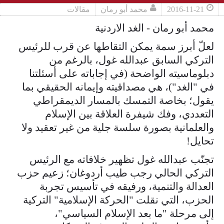
2016-11-21
محمد أبو رمان
مقالات
محمد أبو رمان - الغد الاردنية
لعلّ أبرز سمة يمكن التقاطها عن قرب للرئيس
التركي السابق عبدالله غول، بالرغم من
دبلوماسيته الواضحة (في إجاباته على أسئلتنا
في "الغد")، هي مصداقيته وإيمانه الحقيقي بما
يقول؛ بخاصة التمسك بالمسار الديمقراطي
التعددي، وفك شيفرة العلاقة بين الإسلام
والعلمانية بصورة سلسة جلية من غير تعقيد ولا
تحايل!
تجنّب عبدالله غول تظهير خلافاته مع الرئيس
التركي الحالي رجب طيب أردوغان؛ زعيم حزب
العدالة والتنمية، ورفيقه في تأسيس تجربة
الحزب، التي نقلت "الحركة الإسلامية" التركية
إلى مرحلة "ما بعد الإسلام السياسي"،