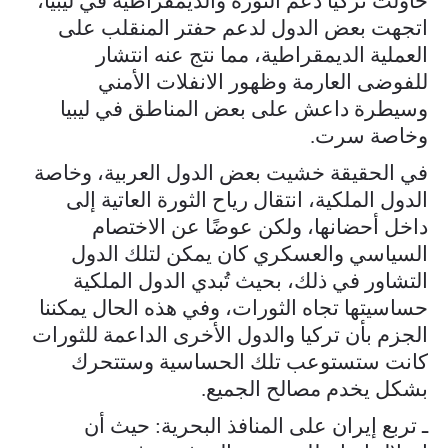
حاولت تركيا دعم الثورة والديمقراطية في ليبيا،
اتجهت بعض الدول لدعم حفتر المنقلب على
العملية الديمقراطية، مما نتج عنه انتشار
للفوضى العارمة وظهور الانفلات الأمني
وسيطرة داعش على بعض المناطق في ليبيا
وخاصة سرت.
في الحقيقة خشيت بعض الدول العربية، وخاصة
الدول الملكية، انتقال رياح الثورة العاتية إلى
داخل أحضانها، ولكن عوضًا عن الاختصام
السياسي والعسكري كان يمكن لتلك الدول
التشاور في ذلك، بحيث تُبدي الدول الملكية
حساسيتها تجاه الثورات، وفي هذه الحال يمكننا
الجزم بأن تركيا والدول الأخرى الداعمة للثورات
كانت ستستوعب تلك الحساسية وستتحرك
بشكل يخدم مصالح الجميع.
ـ تربع إيران على المنافذ البحرية: حيث أن