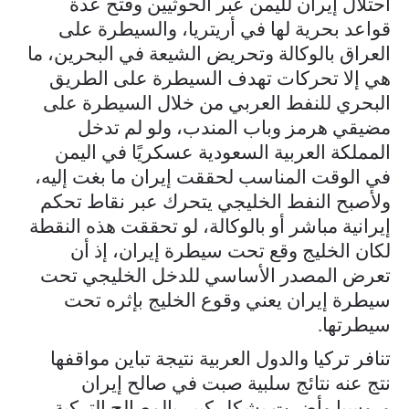
احتلال إيران لليمن عبر الحوثيين وفتح عدة
قواعد بحرية لها في أريتريا، والسيطرة على
العراق بالوكالة وتحريض الشيعة في البحرين، ما
هي إلا تحركات تهدف السيطرة على الطريق
البحري للنفط العربي من خلال السيطرة على
مضيقي هرمز وباب المندب، ولو لم تدخل
المملكة العربية السعودية عسكريًا في اليمن
في الوقت المناسب لحققت إيران ما بغت إليه،
ولأصبح النفط الخليجي يتحرك عبر نقاط تحكم
إيرانية مباشر أو بالوكالة، لو تحققت هذه النقطة
لكان الخليج وقع تحت سيطرة إيران، إذ أن
تعرض المصدر الأساسي للدخل الخليجي تحت
سيطرة إيران يعني وقوع الخليج بإثره تحت
سيطرتها.
تنافر تركيا والدول العربية نتيجة تباين مواقفها
نتج عنه نتائج سلبية صبت في صالح إيران
وروسيا وأضرت بشكل كبير بالمصالح التركية