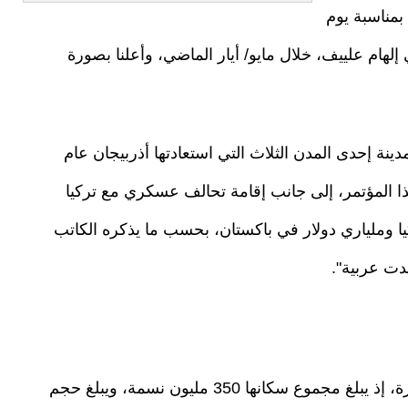
بمناسبة يوم
لهام علييف، خلال مايو/ أيار الماضي، وأعلنا بصورة
مدينة إحدى المدن الثلاث التي استعادتها أذربيجان عام
 هذا المؤتمر، إلى جانب إقامة تحالف عسكري مع تركيا
20 مليار دولار في تركيا وملياري دولار في باكستان، بحسب ما يذكره الكاتب
دت عربية".
وتتمتع الدول الثلاث بأهمية اقتصادية وعسكرية كبيرة، إذ يبلغ مجموع سكانها 350 مليون نسمة، ويبلغ حجم