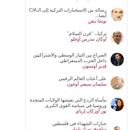
رسالة من الاستخبارات التركية إلى الـCIA
أيضا...
تونجا بنغن
تركيا... "قرن السلام"
أوكان مدرس أوغلو
الصراع بين التيار الوسطي والاشتراكيين
داخل الحزب الديمقراطي
قدير أوستون
على أعتاب العالم الرقمي
سليمان سيفي أوغون
مأساة الردع التي تعيشها الولايات المتحدة
وروسيا في سياسة القوى الكبرى
نور أوزكان إرباي
جنازات الشهداء في فلسطين
سلجوق تورك يلماز