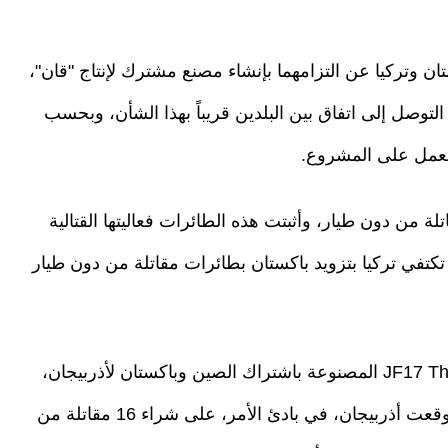
تان وتركيا عن التزامهما بإنشاء مصنع مشترك لإنتاج "قان"،
التوصل إلى اتفاق بين البلدين قريباً بهذا الشأن، وبحسب
 العمل على المشروع.
لة من دون طيار، وأثبتت هذه الطائرات فعاليتها القتالية
ا تكتفي تركيا بتزويد باكستان بطائرات مقاتلة من دون طيار
من جانب آخر، تبيع باكستان مقاتلات JF17 Thunder Block المصنوعة باشتراك الصين وباكستان لأذربيجان،
مما يعكس التعاون الدفاعي المتزايد بين البلدين. ووقعت أذربيجان، في بادئ الأمر، على شراء 16 مقاتلة من