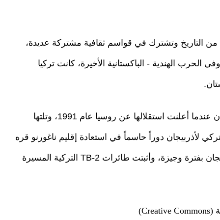
رة من التاريخ وتشترك في قواسم ثقافية مشتركة عديدة،
الحرب الهندية - الباكستانية الأخيرة، كانت تركيا
تان.
من جانب آخر كانت تركيا أول دولة تعترف بأذربيجان عندما أعلنت استقلالها عن روسيا عام 1991، وتلتها
كي لأذربيجان دوراً حاسماً في استعادة إقليم ناغورنو قره
باغ عام 2023 الذي احتلته أرمينيا بعد استقلال أذربيجان بفترة وجيزة، وأثبتت طائرات TB-2 التركية المسيرة
Cr)