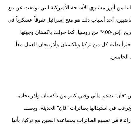
كانتا من أبرز مشتري الأسلحة الأميركية التي توقفت عن بيع
لماضيين، أحد أسباب ذلك هو منح إسرائيل تفوقاً عسكرياً في
الشرق الأوسط، لتضطر تركيا إلى شراء نظام صواريخ "إس-400" من روسيا، كما حولت باكستان وجهتها
خيراً بدأت كل من تركيا وباكستان وأذربيجان العمل معاً
ل الخامس.
 "قان" بدعم مالي وفني كبير من باكستان وأذربيجان،
ت "F-16" أميركية الصنع، وترغب في استبدالها بطائرات "قان" الحديثة. ويصف
ائدة في تصنيع الطائرات بمساعدة الصين مع تركيا، بأنها