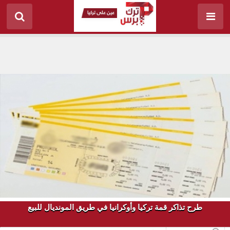
طرح تذاكر قمة تركيا وأوكرانيا في طريق المونديال للبيع