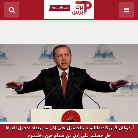
أردوغان لأمريكا: تطالبوننا بالحصول على إذن من بغداد لدخول العراق
هل حصلتم على إذن من صدام حين دخلتموه