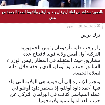
بالصور: مشاهد من لقاء أردوغان بـ داود أوغلو وأدائهما لصلاة الجمعة مع
بعض
2016-10-16
صور
ترك برس
زار رجب طيب أردوغان رئيس الجمهورية
التركية أول أمس ولاية قونيا لافتتاح عدة
مشاريع، حيث استقبله في المطار رئيس الوزراء
السابق أحمد داود أوغلو، الذي رافقه خلال أدائه
لصلاة الجمعة.
وتجدر الإشارة إلى أن قونية هي الولاية التي ولد
فيها أحمد داود أوغلو، إذ يستمر داود أوغلو في
عمله السياسي كنائب في البرلمان التركي عن
حزب العدالة والتنمية ولاية قونيا.