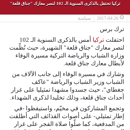
تركيا تحتفل بالذكرى السنوية الـ 102 لنصر معارك "جناق قلعة"
2017-04-26
سياسة
ترك برس
احتفلت
تركيا
أمس بالذكرى السنوية الـ 102
لنصر معارك "جناق قلعة" الشهيرة، حيث نُظّمت
وزارة الشباب والرياضة التركية مسيرة الوفاء
لأبطال معارك جناق قلعة.
وشارك في مسيرة الوفاء إلى جانب الآلاف من
الشباب وزير الشباب والرياضة "عاكف
جغطاي"، حيث جسدوا مشهدا تمثيليا على غرار
أحداث جناق قلعة، وذلك تخليدا لذكرى الشهداء.
وتجمع المشاركون في مخيّم، واستيقظوا -في
إطار تمثيلي- على أصوات القذائف التي أطلقت
من المدفعية، كما صلّوا صلاة الفجر على غرار