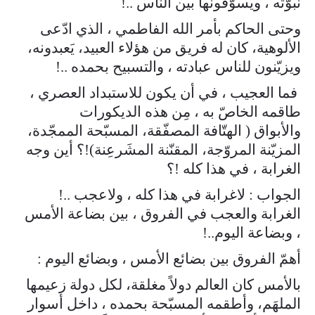
نبوّته ، ويسوّقونها بين الناس ..!
وحتى الحاكم بأمر الله الفاطمي ، الذي ادّعى
الألوهية، كان له فريق من هؤلاء العبيد، يَعبدونه،
ويزيّنون للناس عبادته ، والتسبيح بحمده ..!
فما العجيب ، في أن يكون للاستبداد العصري ،
طاقمه الخاصّ به ، مِن هذه الديكورات
والأبواق ( الهتّافة المصفّقة، المسبّحة الممجّدة،
المزيّنة المروّجة، المقنّنة المشَرعِنة)!؟ أين وجه
الغرابة ، في هذا كله !؟
الجواب : لاغرابة في هذا كله ، ولاعجب ..!
الغرابة والعجب في الفروق ، بين بضاعة الأمس
، وبضاعة اليوم..!
أهمّ الفروق بين بضائع الأمس ، وبضائع اليوم :
بالأمس كان العالم دولاً مغلقة، لكل دولة زعيمها
الملهَم، وأطقمه المسبّحة بحمده ، داخل أسوار