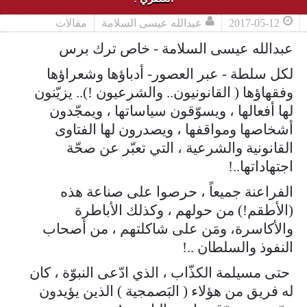
2017-05-12
عبدالله عيسى السلامة
مقالات
عبدالله عيسى السلامة - خاص ترك برس
لكل سلطة - عبر العصور- أدباؤها وشعراؤها
وفقهاؤها ( القانونيون.. والشرعيون !).. يزيّنون
لها أفعالها ، ويسوّقون سياساتها ، ويمجّدون
أشخاصها ومواقفها ، ويصدرون لها الفتاوى
القانونية والشرعية ، التي تعبّر عن صحّة
اجتهاداتها..!
الفراعنة جميعاً ، حرصوا على صناعة هذه
(الأطقم!) من حولهم ، وكذلك الأباطرة
والأكاسرة، ومَن على شاكلتهم ، من أصحاب
النفوذ والسلطان ..!
حتى مسيلمة الكذّاب ، الذي ادّعى النبوّة ، كان
له فريق من هؤلاء ( البَصمجية ) الذين يؤيدون