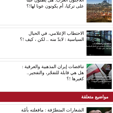
على تركيا، أم يكونون عونا لها!؟
الاحتطاب الإعلامي، في الحبال
السياسية : لابدّ منه .. لكن ، كيف !؟
تناقضات إيران المذهبية والعرقية :
هل هي قابلة للتفجّر، والتفجير..
كغيرها !؟
مواضيع متعلقة
الشعارات المتطرّفة : مافعلته بأمّة