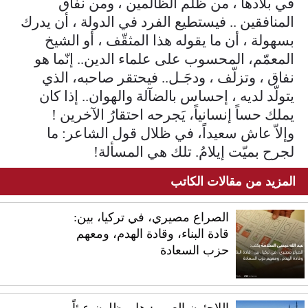
في بلادها ، من ظلم الظالمين ، ومن نفاق
المنافقين .. فيستطيع الفرد في الدولة ، أن يدرك
بسهولة ، أن ما يقوله هذا المثقّف ، أو الشيخ
المعمّم، المحسوب على علماء الدين.. إنّما هو
نفاق ، وتزلّف ، ودجَـل.. فيحتقر صاحبه، الذي
يتولّد لديه ، إحساس بالضآلة والهوان.. إذا كان
يملك حساً إنسانياً، يَجرحه احتقارُ الآخرين !
وإلاّ عاش سعيداً، في ظلال قول الشاعر: ما
لجرح بميّت إيلامُ. تلك هي المسألة!
المزيد من مقالات الكاتب
الصراع مصيري، في تركيا، بين:
قادة البناء، وقادة الهدم، ومعهم
حزب السعادة
اللاجئون العرب: هل يظلون عبئاً