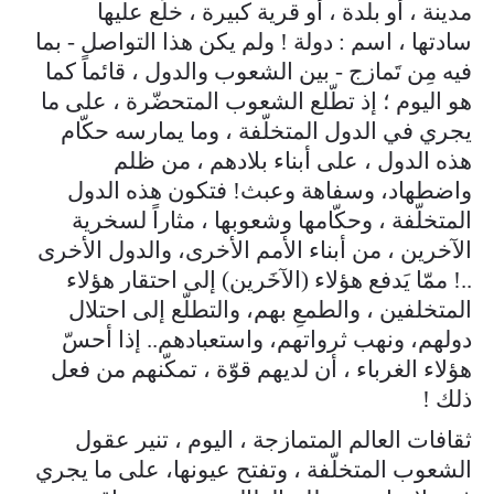
مدينة ، أو بلدة ، أو قرية كبيرة ، خلَع عليها
سادتها ، اسم : دولة ! ولم يكن هذا التواصل - بما
فيه مِن تَمازج - بين الشعوب والدول ، قائماً كما
هو اليوم ؛ إذ تطّلع الشعوب المتحضّرة ، على ما
يجري في الدول المتخلّفة ، وما يمارسه حكّام
هذه الدول ، على أبناء بلادهم ، من ظلم
واضطهاد، وسفاهة وعبث! فتكون هذه الدول
المتخلّفة ، وحكّامها وشعوبها ، مثاراً لسخرية
الآخرين ، من أبناء الأمم الأخرى، والدول الأخرى
..! ممّا يَدفع هؤلاء (الآخَرين) إلى احتقار هؤلاء
المتخلفين ، والطمعِ بهم، والتطلّع إلى احتلال
دولهم، ونهب ثرواتهم، واستعبادهم.. إذا أحسّ
هؤلاء الغرباء ، أن لديهم قوّة ، تمكّنهم من فعل
ذلك !
ثقافات العالم المتمازجة ، اليوم ، تنير عقول
الشعوب المتخلّفة ، وتفتح عيونها، على ما يجري