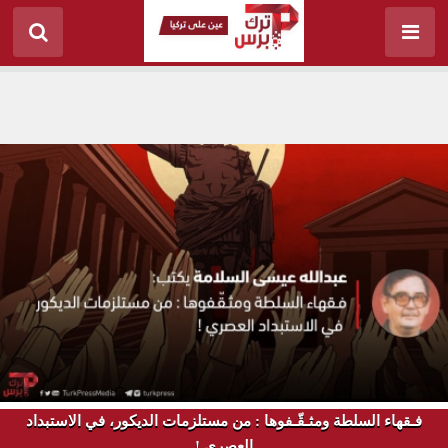
فـقهاء السلطة ومثـقّـفوها : من مستلزمات الديكور، في الاستبداد
العصري !