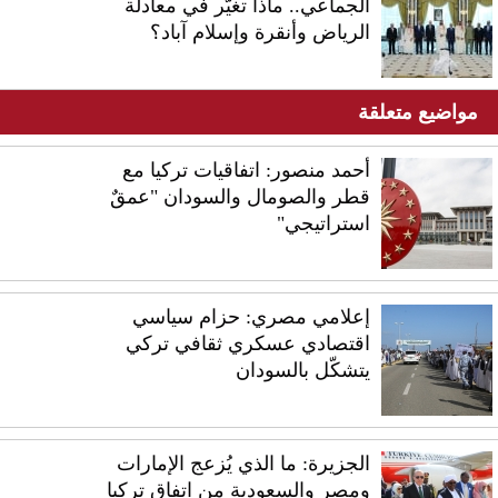
الجماعي.. ماذا تغيّر في معادلة
الرياض وأنقرة وإسلام آباد؟
مواضيع متعلقة
أحمد منصور: اتفاقيات تركيا مع
قطر والصومال والسودان "عمقٌ
استراتيجي"
إعلامي مصري: حزام سياسي
اقتصادي عسكري ثقافي تركي
يتشكّل بالسودان
الجزيرة: ما الذي يُزعج الإمارات
ومصر والسعودية من اتفاق تركيا