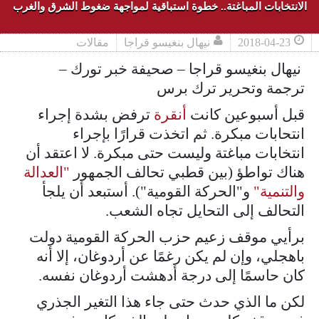
الانتخابات المباغتة.. خطوة استباقية لمواجهة ضغوط الشرق والغرب
2018-04-23
نيهال بنغيسو قراجا
مقالات
نيهال بنغيسو قراجا – صحيفة خبر تورك –
ترجمة وتحرير ترك برس
قبل أسبوعين كانت
أنقرة
ترفض بشدة إجراء
انتحابات مبكرة. ثم اتخذت قرارًا بإجراء
انتخابات مباغتة وليست حتى مبكرة. لا اعتقد أن
هناك تواطؤ (بين قطبي تحالف الجمهور
"العدالة
والتنمية"
و"الحركة القومية"). أستبعد أن يلجأ
التحالف إلى التحايل تجاه الشعب.
برأيي موقف زعيم حزب الحركة القومية دولت
باهجلي، وإن لم يكن رغمًا عن أردوغان، إلا أنه
كان حاسمًا إلى درجة أدهشت أردوغان نفسه.
لكن ما الذي حدث حتى جاء هذا التغير الجذري