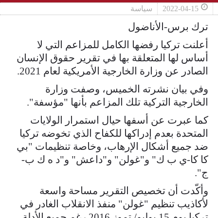
2022-04-15
سياسة
ترك برس-الأناضول
أعلنت تركيا رفضها الكامل للمزاعم التي لا
أساس لها المتعلقة بها في تقرير حقوق الإنسان
الصادر عن وزارة الخارجية الأمريكية لعام 2021.
وفي بيان نشرته الخميس، وصفت وزارة
الخارجية التركية تلك المزاعم بأنها "مؤسفة".
كما عبرت عن أسفها حيال استمرار الولايات
المتحدة بعدم إدراكها للكفاح الذي تخوضه تركيا
ضد جميع أشكال الإرهاب، وخاصة تنظيمات "بي
كا كا-ي ب ك" و"غولن" و"داعش" و"د ه ك ب-
ج".
وأكّدت أن تخصيص التقرير مساحة واسعة
لأكاذيب تنظيم "غولن" منفذ الانقلاب الغادر في
تركيا يوم 15 يوليو/ تموز 2016 رغم جميع الأدلة