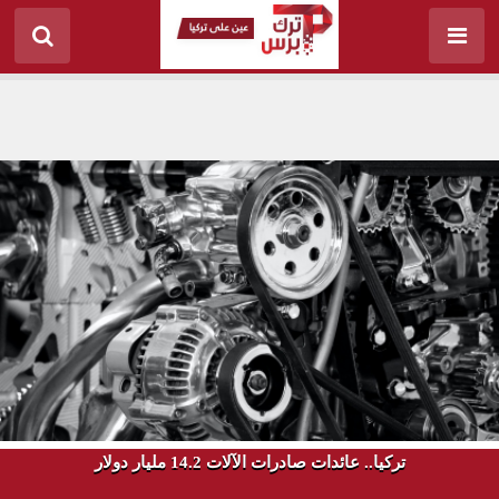
تركيا.. عائدات صادرات الآلات 14.2 مليار دولار