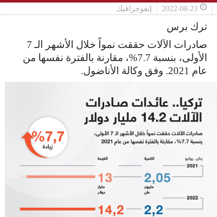
2022-08-23
إنفوجرافيك
ترك برس
صادرات الآلات حققت نمواً خلال الأشهر الـ 7
الأولى، بنسبة 7.7%، مقارنة بالفترة نفسها من
عام 2021. وفق وكالة الأناضول.
9de8a5ae88ba55209693502f14212737.jpeg