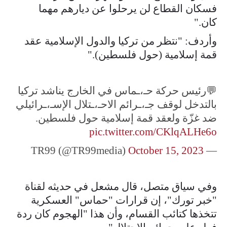
فسكان القطاع لن يرحلوا عن ديارهم مهما
كان."
وأردف: "نتظر من تركيا والدول الإسلامية عقد
قمة إسلامية (حول فلسطين)."
💬رئيس حركة حـ،ـماس في الخارج يناشد تركيا
بالتدخل لوقف جـ،ـرائم الاحـ،ـتلال الإسـ،ـرائيلي
ضد غزّة ولعقد قمة إسلامية حول فلسطين.
pic.twitter.com/CKlqALHe6o
October 15, 2023
— TR99 (@TR99media)
وفي سياق متصل، قال مشعل في حديثه لقناة
"خبر تورك"، إن قرارات "حماس" العسكرية
تتخذها كتائب القسام، وأن هذا "الهجوم كان ردة