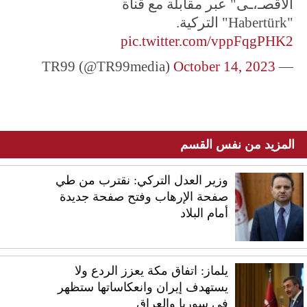
الأقصـ،ـى" عبر مقابلة مع قناة
"Habertürk" التركية.
pic.twitter.com/vppFqgPHK2
October 14, 2023
— TR99 (@TR99media)
المزيد من نفس القسم
وزير العدل التركي: نقترب من طي
صفحة الإرهاب وفتح صفحة جديدة
أمام البلاد
يلماز: اتفاق مكة يعزز الردع ولا
يستهدف إيران وانعكاساتها ستظهر
في سوريا والعراق