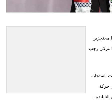
ا محتجزين
 التركي رجب
ت: استجابة
 حركة
لتايلندين