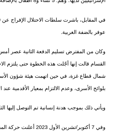
الإسرائيليين لديها؛ وهم: 5 نساء و8 أطفال بالإضافة إلى 4 أجانب خارج الاتفاق.
عوفر بالضفة الغربية.
وكان من المفترض تسليم الدفعة الثانية عصر أمس 
القسام قالت إنها أجّلت هذه الخطوة حتى يلتزم الاحت
شمال قطاع غزة، في حين اتهمت هيئة شؤون الأسرى
بلوائح الأسرى، وعدم الالتزام بمعيار الأقدمية عند ا
ويأتي ذلك بموجب هدنة إنسانية تم التوصل إليها ال
وفي 7 أكتوبر/تشرين الأ