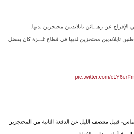
لإفراج عن رهـ.ـائن تايلانديين محتجزين لديها.
طنين تايلانديين محتجزين لديها في قطاع غـ.ـزة كان بفضل
pic.twitter.com/cLY6erF
اس- قبيل منتصف الليل عن الدفعة الثانية من المحتجزين