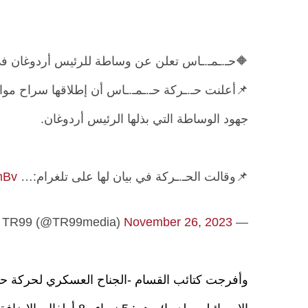
🔶حـ.ـمـ.ـاس تعلن عن وساطة للرئيس أردوغان في ا
📌أعلنت حـ.ـركة حـ.ـمـ.ـاس أن إطلاقها سراح موا
جهود الوساطة التي بذلها الرئيس أردوغان.
📌وقالت الحـ.ـركة في بيان لها على تلغرام:…
mBv
November 26, 2023
— TR99 (@TR99media)
وأفرجت كتائب القسام -الجناح العسكري لحركة حم