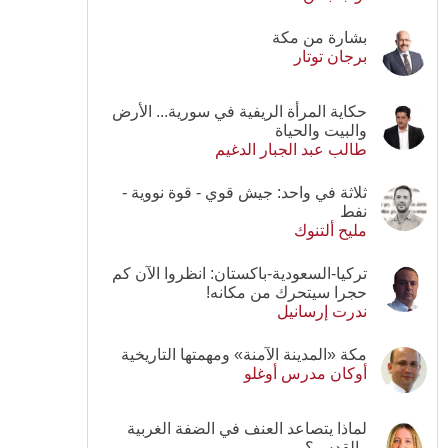
بشارة من مكة
برجان توتار
حكاية المرأة الريفية في سورية... الأرض
والبيت والحياة
طالب عبد الجبار الدغيم
ثلاثة في واحد: جيش قوي - قوة نووية -
نفط
مليح ألتنوك
تركيا-السعودية-باكستان: انظروا الآن كم
حجرا سيتحرك من مكانه!
ندرت إرسانيل
مكة «المدينة الآمنة» ومهمتها التاريخية
أوكان مدرس أوغلو
لماذا يتصاعد العنف في الضفة الغربية
والقدس؟