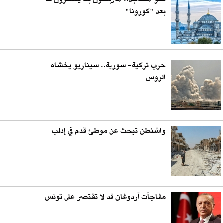
خلوّ المساجد.. المتربصون بنا ينتظرون ما
بعد "كورونا"
حرب تركية- سورية.. سيناريو يخشاه
الروس
واشنطن تبحث عن موطئ قدم في إدلب
مفاجآت أردوغان قد لا تقتصر على تونس