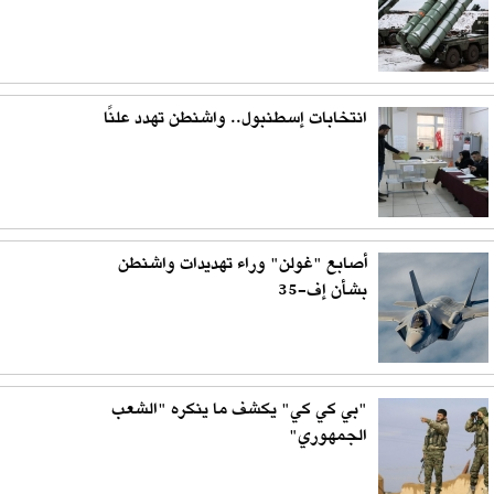
انتخابات إسطنبول.. واشنطن تهدد علنًا
أصابع "غولن" وراء تهديدات واشنطن
بشأن إف-35
"بي كي كي" يكشف ما ينكره "الشعب
الجمهوري"