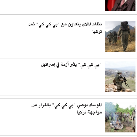
نظام الملالي يتعاون مع "بي كي كي" ضد
تركيا
"بي كي كي" يثير أزمة في إسرائيل
الموساد يوصي "بي كي كي" بالفرار من
مواجهة تركيا