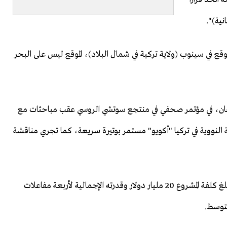
نية)".
ع في سينوب (ولاية تركية في شمال البلاد)، الموقع ليس على البحر
أردوغان، في مؤتمر صحفي في منتجع سوتشي الروسي عقب مباحثات مع
 النووية في تركيا "أكويو" مستمر بوتيرة سريعة، كما تجري مناقشة
وتقوم شركة "روساتوم" ببناء محطة "أكويو" في تركيا، وتبلغ كلفة المشروع 20 مليار دولار وقدرته الإجمالية لأربعة مفاعلات