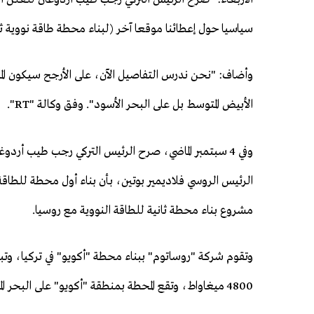
سياسيا حول إعطائنا موقعا آخر (لبناء محطة طاقة نووية ثا
وأضاف: "نحن ندرس التفاصيل الآن، على الأرجح سيكون الموق
الأبيض المتوسط بل على البحر الأسود". وفق وكالة "RT".
وفي 4 سبتمبر الماضي، صرح الرئيس التركي رجب طيب 
الرئيس الروسي فلاديمير بوتين، بأن بناء أول محطة للطاقة
مشروع بناء محطة ثانية للطاقة النووية مع روسيا.
4800 ميغاواط، وتقع المحطة بمنطقة "أكويو" على البحر المتوسط.