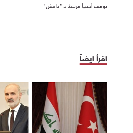
توقف أجنبياً مرتبط بـ "داعش"
اقرأ ايضاً