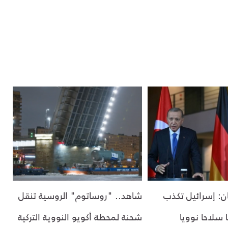
ن: إسرائيل تكذب
شاهد.. "روساتوم" الروسية تنقل
 سلاحا نوويا
شحنة لمحطة أكويو النووية التركية