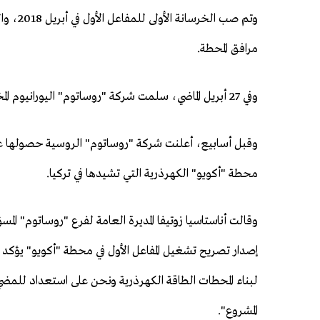
مرافق المحطة.
وفي 27 أبريل الماضي، سلمت شركة "روساتوم" اليورانيوم المخصب لمحطة "أكويو"، وبذلك أصبحت المحطة نووية.
وقبل أسابيع، أعلنت شركة "روساتوم" الروسية حصولها على 
محطة "أكويو" الكهرذرية التي تشيدها في تركيا.
وقالت أناستاسيا زوتيفا المديرة العامة لفرع "روساتوم" المسؤ
إصدار تصريح تشغيل المفاعل الأول في محطة "أكويو" يؤكد أنن
لبناء المحطات الطاقة الكهرذرية ونحن على استعداد للم
المشروع".