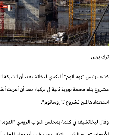
ترك برس
كشف رئيس "روساتوم" أليكسي ليخاتشيف، أن الشركة ال
مشروع بناء محطة نووية ثانية في تركيا، بعد أن أعربت أنق
استعدادها لمنح المشروع لـ"روساتوم".
وقال ليخاتشيف في كلمة بمجلس النواب الروسي "الدوما"
الأربعاء: "صرح الرئيس التركي رجب طيب أردوغان للعلن أنه