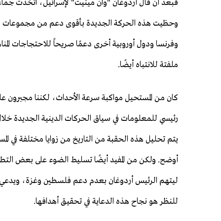
فبعد أن قال أردوغان "وان مينيت" لإسرائيل، اتخذت ج
وحظيت هذه الحركة الجديدة بأقوى دعم من مجموعات رأس الما
وفرنسا ودول أوروبية أخرى دعمًا صريحاً للاحتجاجات المناه
ملفتة للانتباه أيضًا.
كان من المستحيل مواكبة سرعة الأحداث، لكننا مجبرون عل
رئيسي للمعلومات في سياق الحركات الدينية الجديدة خلال ه
يتم تحليل هذه الحقبة من التاريخ من زوايا مختلفة في ال
أوضح. ولكن من المفيد أيضًا تسليط الضوء على بعض التطور
ليتهم الرئيس أردوغان بعدم دعم فلسطين وغزة، ويدعي أ
للنظر هو نجاح هذه الدعاية في تحقيق أهدافها.