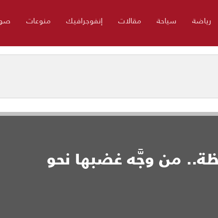
رياضة
سياحة
مقالات
إنفوجرافيك
منوعات
صور
ظة.. من وجَّه غضبها نحو