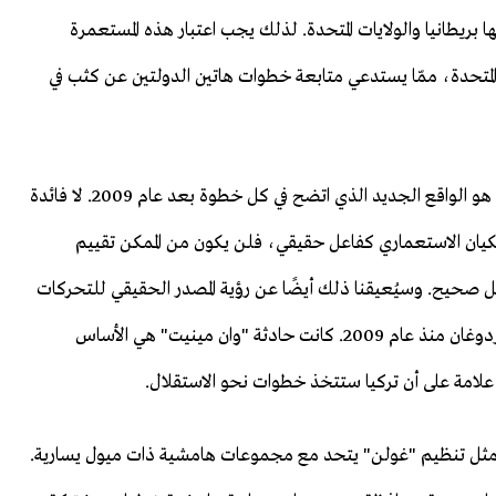
بريطانيا والولايات المتحدة. لذلك يجب اعتبار هذه المستعمرة
ت المتحدة، ممّا يستدعي متابعة خطوات هاتين الدولتين عن كثب في
لم تعد تركيا كما كانت بعد حادثة "وان مينيت". وكان هذا هو الواقع الجديد الذي اتضح في كل خطوة بعد عام 2009. لا فائدة
لكيان الاستعماري كفاعل حقيقي، فلن يكون من الممكن تقييم
كل صحيح. وسيُعيقنا ذلك أيضًا عن رؤية المصدر الحقيقي للتحركات
الجديدة التي قام بها أعضاء تنظيم "غولن" الإرهابي ضد أردوغان منذ عام 2009. كانت حادثة "وان مينيت" هي الأساس
غاية مثل تنظيم "غولن" يتحد مع مجموعات هامشية ذات ميول يسارية.