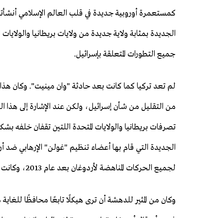
كمستعمرة أوروبية جديدة في قلب العالم الإسلامي أنشأتها 
الجديدة بمثابة ولاية جديدة من ولايات بريطانيا والولايا
جميع التطورات المتعلقة بإسرائيل.
من التقليل من شأن إسرائيل، ولكن عند الإشارة إلى هذا ا
تصرفات بريطانيا والولايات المتحدة اللتين تقفان خلفه بش
لجميع الحركات المناهضة لأردوغان بعد عام 2013، وكانت علامة على أن تركيا ستتخذ خطوات نحو الاستقلال.
وكان من المثير للدهشة أن ترى هيكلًا تابعًا محافظًا لل