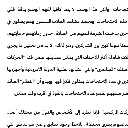
احتجاجات، ولكن هذا الوصف لا يعد كافيا لفهم الوضع بدقة. ففي
لب هذه الاحتجاجات. وتجسد مشاهد الطلاب المسلمين وهم يصلون في
حين تدخلت الشرطة لمنعهم من الصلاة، حاول زملاؤهم حمايتهم.
 تنوعا كبيرا بين المشاركين. ومع ذلك، لا بد من تحليل ما يجري
يلات شاملة أكثر للأحداث التي يمكن تصنيفها ضمن فئة "الحركات
صنف "المسلمين" والتي أنشأتها عقلية الدولة الأمريكية وأجهزتها
كين في هذه الاحتجاجات يمثلون فكرا قويا. ويبدو أن "النظام" السائد
 يفسر سعيهم لقمع هذه الاحتجاجات بالقوة في أقرب وقت ممكن.
ات الماركسية. فإذا نظرنا إلى الأشخاص والدول من مختلف أنحاء
لدعمهم بطرق مختلفة، نلاحظ وجود تطابق واضح مع المناطق التي