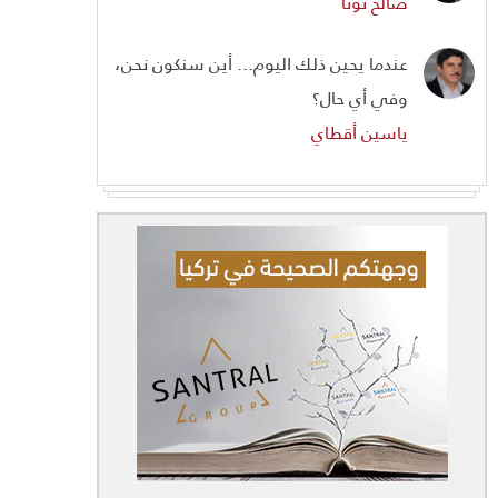
صالح تونا
عندما يحين ذلك اليوم... أين سنكون نحن،
وفي أي حال؟
ياسين أقطاي