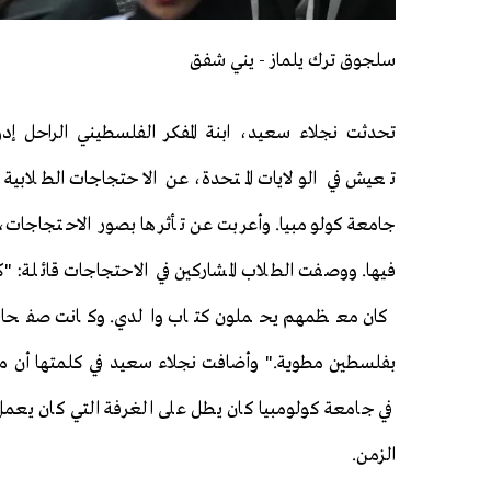
سلجوق ترك يلماز - يني شفق
تحدثت نجلاء سعيد، ابنة المفكر الفلسطيني الراحل إد
تعيش في الولايات المتحدة، عن الاحتجاجات الطلابية 
جامعة كولومبيا. وأعربت عن تأثرها بصور الاحتجاجات، 
فيها. ووصفت الطلاب المشاركين في الاحتجاجات قائلة: "كا
كان معظمهم يحملون كتاب والدي. وكانت صفحات ا
بفلسطين مطوية." وأضافت نجلاء سعيد في كلمتها أن مك
في جامعة كولومبيا كان يطل على الغرفة التي كان يعمل في
الزمن.