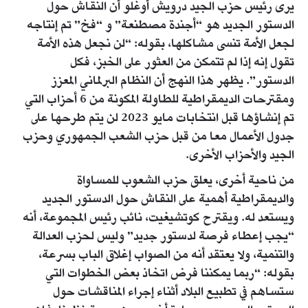
يرى رئيس حزب الجيد درويش أوغلو أن النقاش حول
الدستور الجديد هو “أجندة مصطنعة” و “فخ” تم إنتاجه
لجعل الأمة تنسى مشاكلها، بقوله: “لن نجعل هذه الأمة
تقول إنه إذا لم تتمكن من العثور على الخبز، فكل
الدستور”. يظهر هذا النهج أن النظام البرلماني المعزز
ومقترحات الديمقراطية للطاولة المكونة من 6 أحزاب التي
تم إنشاؤها قبل انتخابات مايو 2023 لن يتم طرحها على
جدول الأعمال معا من قبل حزب الشعب الجمهوري وحزب
الجيد والأحزاب الأخرى.
من ناحية أخرى، يعلق حزب الشعوب للمساواة
والديمقراطية أهمية على النقاش حول الدستور الجديد
ويستعد له. ويقترح كوتشيغيت، نائب رئيس المجموعة، أنه
“يجب إعطاء فرصة لدستور جديد” وليس لحزب العدالة
والتنمية، ولا يعتقد أنه من الصواب إغلاق الباب بسرعة،
بقوله: “ربما يمكننا فرض اتخاذ بعض الخطوات التي
ستساهم في تطبيع البلاد أثناء إجراء المناقشات حول