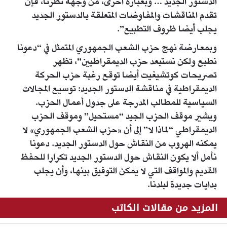
الدستور الجديد … وبعبارة أخرى، من وجهة نظرنا، فإن
تقدم المناقشات والمفاوضات المتعلقة بالدستور الجديد
يجلب أيضا ظروف التطبيع”.
وبمعارضة نهج حزب الشعب الجمهوري المتمثل في “دعونا
نطبع ولكن نستبعد حزب الديمقراطيين”، تظهر
تصريحات كوتشيغيت أيضا توقع رغبة حزب الحركة
الديمقراطية في مناقشة الدستور الجديد: توسيع المجالات
السياسية للمطالب المدرجة على جدول أعمال الحزب.
ويشير موقف الحزب الجيد “مستحيل” وموقف الحزب
الديمقراطي “لماذا لا” إلى أن «حزب الشعب الجمهوري» لا
يمكنه الهروب من النقاش حول الدستور الجديد. دعونا
نأمل ألا يكون النقاش حول الدستور الجديد تكرارا للحفظ
القديم والمواقف التي لا يمكن التوفيق بينها، وأن يجلب
بدايات جديدة لبلدنا.
المزيد من مقالات الكاتب