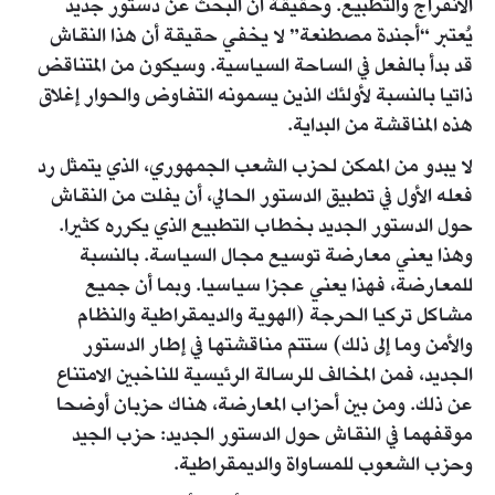
الانفراج والتطبيع. وحقيقة أن البحث عن دستور جديد
يُعتبر “أجندة مصطنعة” لا يخفي حقيقة أن هذا النقاش
قد بدأ بالفعل في الساحة السياسية. وسيكون من المتناقض
ذاتيا بالنسبة لأولئك الذين يسمونه التفاوض والحوار إغلاق
هذه المناقشة من البداية.
لا يبدو من الممكن لحزب الشعب الجمهوري، الذي يتمثل رد
فعله الأول في تطبيق الدستور الحالي، أن يفلت من النقاش
حول الدستور الجديد بخطاب التطبيع الذي يكرره كثيرا.
وهذا يعني معارضة توسيع مجال السياسة. بالنسبة
للمعارضة، فهذا يعني عجزا سياسيا. وبما أن جميع
مشاكل تركيا الحرجة (الهوية والديمقراطية والنظام
والأمن وما إلى ذلك) ستتم مناقشتها في إطار الدستور
الجديد، فمن المخالف للرسالة الرئيسية للناخبين الامتناع
عن ذلك. ومن بين أحزاب المعارضة، هناك حزبان أوضحا
موقفهما في النقاش حول الدستور الجديد: حزب الجيد
وحزب الشعوب للمساواة والديمقراطية.