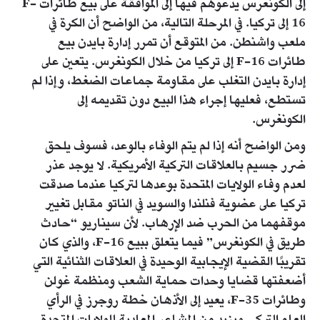
إلى الكونغرس يدعوهم فيها إلى الموافقة على بيع طائرات F-
16 إلى تركيا. في المرحلة التالية، من الواضح أن الكرة في
ملعب واشنطن. من المتوقع أن تمرر إدارة بايدن بيع
طائرات F-16 إلى تركيا من خلال الكونغرس. يتعين على
إدارة بايدن التغلب على مقاومة جماعات الضغط، وإذا لم
تستطع، فعليها إجراء هذا البيع دون تقديمه إلى
الكونغرس.
ومن الواضح أنه إذا لم يتم الوفاء بالوعد، فسوف يلحق
ضرر جسيم بالعلاقات التركية الأمريكية. لا يوجد عذر
لعدم وفاء الولايات المتحدة بوعدها لتركيا عندما صدقت
تركيا على عضوية فنلندا والسويد في الناتو مقابل تغيير
موقفهما من الحرب ضد الإرهاب. لأن سيناريو “حادث
طريق في الكونغرس” فيما يتعلق ببيع F-16، والذي كان
تقريبًا القضية الإيجابية الوحيدة في العلاقات الثنائية التي
أضعفتها قضايا وحدات حماية الشعب ومنظمة غولن
وطائرات F-35، يعيد إلى الأذهان خطة روجرز في الرأي