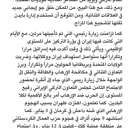
العام التركي ويزيد من المشاعر المعادية للولايات المتحدة.
ومع ذلك، مع هذا البيع، من الممكن خلق جو إيجابي جديد
في العلاقات الثنائية. ومن المتوقع أن تستخدم إدارة بايدن
ثقلها لتشجيع هذا المزاج.
كما تزامنت زيارة رئيسي، التي تم تأجيلها مرتين، مع الأيام
التي كانت فيها إيران في بؤرة التركيز على المستوى
الإقليمي. ويأتي ذلك في وقت أكدت فيه إسرائيل مرارا
وتكرارا أنها ستواصل استهداف إيران ووكلائها، وضربت
الولايات المتحدة وبريطانيا الحوثيين مراراً وتكراراً. وبرز
التعاون الثنائي في مكافحة الإرهاب والطاقة والنقل إلى
الواجهة خلال زيارة ريسي، الذي جاء إلى أنقرة لحضور
الاجتماع الثامن لمجلس التعاون التركي الإيراني رفيع
المستوى. إن الحرب ضد الإرهاب أمر بالغ الأهمية لكلا
البلدين. كما تعلمون، اهتزت طهران بسبب الهجوم
الإرهابي الذي شنه داعش في كرمان في 3 يناير. كما
استشهد 9 جنود أتراك في هجوم حزب العمال الكردستاني
على منطقة عملية كلاو-كيليت في 12 يناير. وفي اجتماع