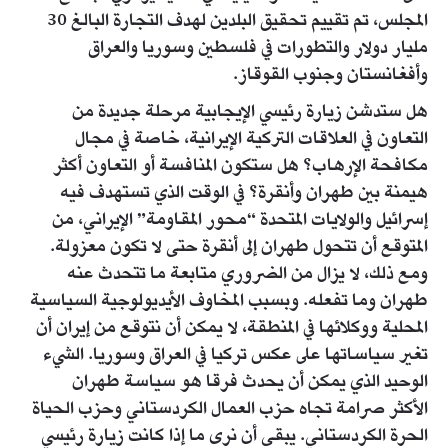
المجلس، تم تقييم تحقيق البلدين لهدف التجارة البالغ 30
مليار دولار والتطورات في فلسطين وسوريا والعراق
وأفغانستان وجنوب القوقاز.
هل ستدشن زيارة رئيسي الإيجابية مرحلة جديدة من
التعاون في العلاقات التركية الإيرانية، خاصة في مجال
مكافحة الإرهاب؟ هل ستكون المنافسة أو التعاون أكثر
هيمنة بين طهران وأنقرة؟ في الوقت الذي تستهدف فيه
إسرائيل والولايات المتحدة “محور المقاومة” الإيراني، من
المتوقع أن تتحول طهران إلى أنقرة حتى لا تكون معزولة.
ومع ذلك، لا يزال من الضروري متابعة ما تتحدث عنه
طهران وما تفعله. وبسبب المخاوف الأيديولوجية السياسية
المحلية ووكلائها في المنطقة، لا يمكن أن نتوقع من إيران أن
تغير سياساتها على عكس تركيا في العراق وسوريا. الشيء
الوحيد الذي يمكن أن يحدث فرقا هو سياسة طهران
الأكثر صرامة تجاه حزب العمال الكردستاني وحزب الحياة
الحرة الكردستاني. يبقى أن نرى ما إذا كانت زيارة رئيسي