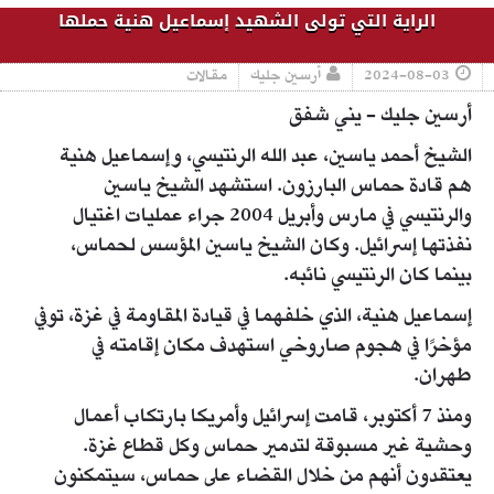
الراية التي تولى الشهيد إسماعيل هنية حملها
2024-08-03
أرسين جليك
مقالات
أرسين جليك - يني شفق
الشيخ أحمد ياسين، عبد الله الرنتيسي، وإسماعيل هنية
هم قادة حماس البارزون. استشهد الشيخ ياسين
والرنتيسي في مارس وأبريل 2004 جراء عمليات اغتيال
نفذتها إسرائيل. وكان الشيخ ياسين المؤسس لحماس،
بينما كان الرنتيسي نائبه.
إسماعيل هنية، الذي خلفهما في قيادة المقاومة في غزة، توفي
مؤخرًا في هجوم صاروخي استهدف مكان إقامته في
طهران.
ومنذ 7 أكتوبر، قامت إسرائيل وأمريكا بارتكاب أعمال
وحشية غير مسبوقة لتدمير حماس وكل قطاع غزة.
يعتقدون أنهم من خلال القضاء على حماس، سيتمكنون