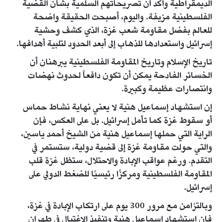
الديمقراطية وأكد أن تصريحاتهم السلمية بشأن القضية
الفلسطينية مزيفة. واليوم، أصبحت الحقيقة واضحة
للعالم بفضل مقاومة شعب غزة، الذي كشف وحشية
إسرائيل واستعدادها للذهاب إلى أبعد الحدود لتلبية أهدافها.
تاريخ الإسلام وتاريخ المقاومة الفلسطينية يبرهنان أن
الخسائر الفادحة يمكن أن تكون دافعاً لحدوث نهضات
وانتصارات عظيمة وكبيرة.
إن استشهاد إسماعيل هنية لا يعني نهاية نشاط حماس
أو سقوط غزة كما تأمل إسرائيل. بل على العكس، فإن
الراية التي حملها إسماعيل هنية من الشيخ أحمد ياسين،
والتي حولت مقاومة غزة إلى قضية دولية، ستستمر في
التقدم. ورغم عواقب الإبادة والاحتلال، ستظل غزة قلب
المقاومة الفلسطينية ومركزًا رئيسيًا للضغط الدولي على
إسرائيل.
وبالتزامن مع مرور 300 يوم على ارتكاب الإبادة في غزة،
فإن استشهاد إسماعيل هنية وتنفيذ الاغتيال في طهران