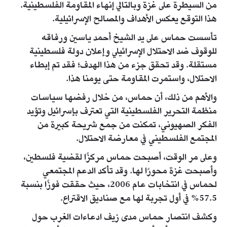
من السيطرة على غزة وبالتالي إنهاء المقاومة الفلسطينية.
هذا التوقع يعكس الأهداف والمصالح الإسرائيلية.
تأسست حماس على يد الشيخ أحمد ياسين ورفاقه
للوقوف ضد الاحتلال الإسرائيلي وإعلان دولة فلسطينية
مستقلة. وقد تحقق جزء من هذا الهدف؛ فقد تم إبطاء
الاحتلال، واستمرت المقاومة حتى يومنا هذا.
والأهم من ذلك، أن حماس، من خلال رفضها سياسات
منظمة التحرير الفلسطينية التي تعترف بإسرائيل وتؤيد
الفكر الصهيوني، تمكنت من جمع شريحة كبيرة من
المجتمع الفلسطيني في معارضة الاحتلال.
وعلى مر الوقت، أصبحت حماس مركزًا لقضية فلسطين،
وأصبحت غزة محورًا لها. وقد تأكد الدعم المجتمعي
لحماس في انتخابات عام 2006، حيث حققت فوزًا بنسبة
57.5% في أول تجربة لها مع صناديق الاقتراع.
وكشف انتصار حماس مدى زيف ادعاءات الغرب حول