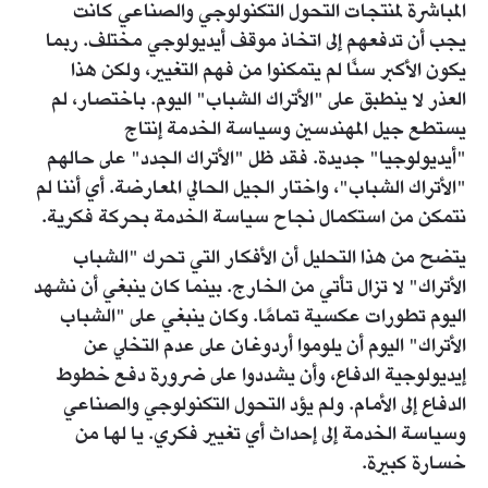
المباشرة لمنتجات التحول التكنولوجي والصناعي كانت
يجب أن تدفعهم إلى اتخاذ موقف أيديولوجي مختلف. ربما
يكون الأكبر سنًا لم يتمكنوا من فهم التغيير، ولكن هذا
العذر لا ينطبق على "الأتراك الشباب" اليوم. باختصار، لم
يستطع جيل المهندسين وسياسة الخدمة إنتاج
"أيديولوجيا" جديدة. فقد ظل "الأتراك الجدد" على حالهم
"الأتراك الشباب"، واختار الجيل الحالي المعارضة. أي أننا لم
نتمكن من استكمال نجاح سياسة الخدمة بحركة فكرية.
يتضح من هذا التحليل أن الأفكار التي تحرك "الشباب
الأتراك" لا تزال تأتي من الخارج. بينما كان ينبغي أن نشهد
اليوم تطورات عكسية تمامًا. وكان ينبغي على "الشباب
الأتراك" اليوم أن يلوموا أردوغان على عدم التخلي عن
إيديولوجية الدفاع، وأن يشددوا على ضرورة دفع خطوط
الدفاع إلى الأمام. ولم يؤد التحول التكنولوجي والصناعي
وسياسة الخدمة إلى إحداث أي تغيير فكري. يا لها من
خسارة كبيرة.