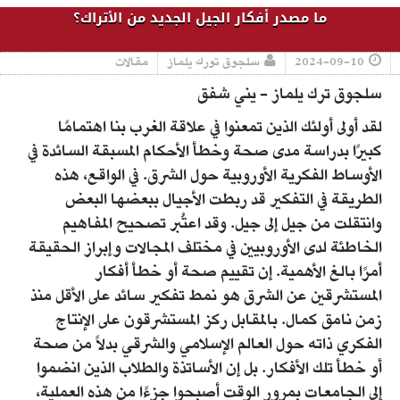
ما مصدر أفكار الجيل الجديد من الأتراك؟
2024-09-10
سلجوق تورك يلماز
مقالات
سلجوق ترك يلماز - يني شفق
لقد أولى أولئك الذين تمعنوا في علاقة الغرب بنا اهتمامًا
كبيرًا بدراسة مدى صحة وخطأ الأحكام المسبقة السائدة في
الأوساط الفكرية الأوروبية حول الشرق. في الواقع، هذه
الطريقة في التفكير قد ربطت الأجيال ببعضها البعض
وانتقلت من جيل إلى جيل. وقد اعتُبر تصحيح المفاهيم
الخاطئة لدى الأوروبيين في مختلف المجالات وإبراز الحقيقة
أمرًا بالغ الأهمية. إن تقييم صحة أو خطأ أفكار
المستشرقين عن الشرق هو نمط تفكير سائد على الأقل منذ
زمن نامق كمال. بالمقابل ركز المستشرقون على الإنتاج
الفكري ذاته حول العالم الإسلامي والشرقي بدلاً من صحة
أو خطأ تلك الأفكار. بل إن الأساتذة والطلاب الذين انضموا
إلى الجامعات بمرور الوقت أصبحوا جزءًا من هذه العملية،