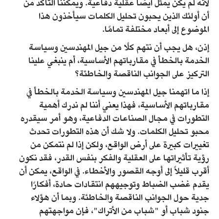
لأنه لم يكن يمثل أيضأً عقلية دفاعية. ويمكننا التأكد من
أن أولئك الذين يحبون تحليل الكلمات سيأخذون هذا
الموضوع إلى أبعاد مختلفة تمامًا.
إذن، هل يجب أن نتهم كلًا من جيل المهندسين وسياسة
الخدمة بالخطأ في مقارباتهم الأساسية، أم ينبغي علينا
التركيز على الجوانب الناقصة والخاطئة؟
إذا ما اتهمنا جيل المهندسين وسياسة الخدمة بالخطأ في
مقارباتهم الأساسية، فهذا يعني أننا لم ندرك أهمية
التطورات في مجال الصناعات الدفاعية، وهو أمر سيقدره
محبو تحليل الكلمات. ولا شك أن هذه التطورات تحدث
تغييرات كبيرة على أرض الواقع، ولكن إذا لم نتمكن من
رؤية تأثيراتها على العقلية والفكر بنفس القدر، فقد نكون
أقرب قليلاً إلى أوجه القصور والأخطاء. في الواقع، يمكن أن
يقدم غضب الضباط وتوجيههم انتقادات حادة، أفكارًا
جدية حول الجوانب الناقصة والخاطئة. وبما أن هؤلاء
جنود شباب أو "شباب من الأتراك"، فإن مواجهتهم