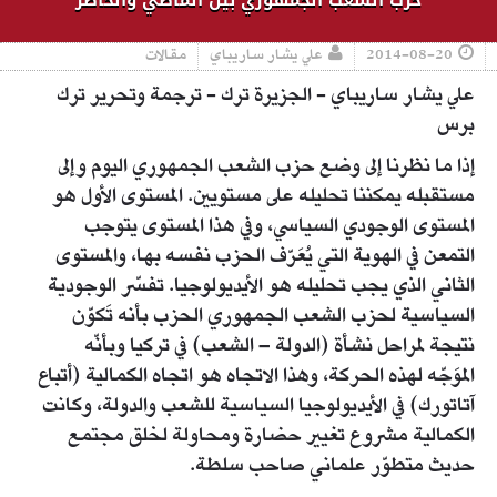
2014-08-20
علي يشار ساريباي
مقالات
علي يشار ساريباي - الجزيرة ترك - ترجمة وتحرير ترك
برس
إذا ما نظرنا إلى وضع حزب الشعب الجمهوري اليوم وإلى
مستقبله يمكننا تحليله على مستويين. المستوى الأول هو
المستوى الوجودي السياسي، وفي هذا المستوى يتوجب
التمعن في الهوية التي يُعَرّف الحزب نفسه بها، والمستوى
الثاني الذي يجب تحليله هو الأيديولوجيا. تفسّر الوجودية
السياسية لحزب الشعب الجمهوري الحزب بأنه تَكوّن
نتيجة لمراحل نشأة (الدولة – الشعب) في تركيا وبأنّه
الموَجّه لهذه الحركة، وهذا الاتجاه هو اتجاه الكمالية (أتباع
آتاتورك) في الأيديولوجيا السياسية للشعب والدولة، وكانت
الكمالية مشروع تغيير حضارة ومحاولة لخلق مجتمع
حديث متطوّر علماني صاحب سلطة.