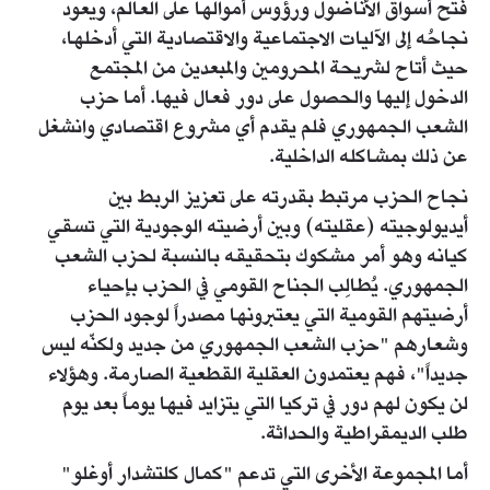
فتح أسواق الأناضول ورؤوس أموالها على العالم، ويعود
نجاحُه إلى الآليات الاجتماعية والاقتصادية التي أدخلها،
حيث أتاح لشريحة المحرومين والمبعدين من المجتمع
الدخول إليها والحصول على دور فعال فيها. أما حزب
الشعب الجمهوري فلم يقدم أي مشروع اقتصادي وانشغل
عن ذلك بمشاكله الداخلية.
نجاح الحزب مرتبط بقدرته على تعزيز الربط بين
أيديولوجيته (عقليته) وبين أرضيته الوجودية التي تسقي
كيانه وهو أمر مشكوك بتحقيقه بالنسبة لحزب الشعب
الجمهوري. يُطالِب الجناح القومي في الحزب بإحياء
أرضيتهم القومية التي يعتبرونها مصدراً لوجود الحزب
وشعارهم "حزب الشعب الجمهوري من جديد ولكنّه ليس
جديداً"، فهم يعتمدون العقلية القطعية الصارمة. وهؤلاء
لن يكون لهم دور في تركيا التي يتزايد فيها يوماً بعد يوم
طلب الديمقراطية والحداثة.
أما المجموعة الأخرى التي تدعم "كمال كلتشدار أوغلو"