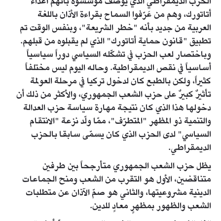
الحزب الديمقراطي الذي يوصف مؤسسوه بأنّهم أعداء
أتاتورك، وهم من عَرّفوا السماح بقراءة الأذان باللغة
العربية من جديد بأنه "خطر الشريعة"، وبنفس الوقت تم
تطبيق "قانون حماية أتاتورك" الذي لم يقبلوه من قبلهم.
وباختصار لعب الحزب في تشكّله السياسي دوراً سياسياً
أساسياً في نقص الديمقراطية. وحاله اليوم ليس مختلفاً
كثيراً، ولكن بالطبع كان لدخول تركيا في مرحلة العولمة
تأثيرٌ كبيرٌ على حزب الشعب الجمهوري، والأكثر من ذلك أن
دخولها هذا الذي كان نتيجة مهارة سياسة حزب العدالة
والتنمية ذو المظهر "المتطرّف"، ممّا ولّد نزعة "الانتقام
السياسي" لدى الحزب الذي كان يسمّى سابقا بالحزب
الديمقراطي.
يظل حزب الشعب الجمهوري متأرجحاً بين طرفين
متناقضين، الأول هو التقرب من الشعب ومنح الجماعات
الدينية مشروعيتها، والثاني هو صمّ الآذان عن متطلبات
الشعب والظهور بمظهرٍ معادٍ للدين.