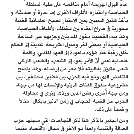
عدم قبول الهزيمة أمام منافسه على حلبة السلطة
السياسية واعتباره الأطراف الأخرى إما عدوة أو صديقة. و
بأخذ هذين السببين بعين الاعتبار تصبح العلمانية قضية
محورية في صراع البقاء بين مختلف الأطياف السياسية.
وهنا بيت القصيد: دخول المتدينين وحزبهم على الساحة
السياسية أو بمعنى آخر وصول الشريحة المتدينة إلى الحكم
خلق رغبة عند هؤلاء بالعودة إلى العهد الماضي. وكلمة
علمانية تعني أنّ الأمر يعود إلى الشعب، والشعب التركي
شعب متديّن بغالبيته فلا مفر من إرضائه، وهنا يتضح
التناقض الذي وقع فيه الحزب بين قطبين مختلفين، بين
مشروعية حقوق الفئات الدينية والإنصات لها من جهة،
ومن جهة أُخرى رفض الدين وردّه. ونرى في محاولة
الحزب حل قضية الحجاب في زمن "دنيز بايكال" مثالاً
واضحاً على ذلك.
ومن الجدير بالذكر هنا ذكر النجاحات التي سجلها حزب
العدالة والتنمية واحداً تلو الآخر في مجال الاقتصاد عندما