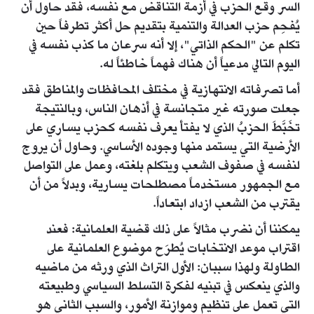
السر وقع الحزب في أزمة التناقض مع نفسه، فقد حاول أن
يُفحِم حزب العدالة والتنمية بتقديم حل أكثر تطرفاً حين
تكلم عن "الحكم الذاتي"، إلا أنه سرعان ما كذب نفسه في
اليوم التالي مدعياً أن هناك فهماً خاطئاً له.
أما تصرفاته الانتهازية في مختلف المحافظات والمناطق فقد
جعلت صورته غير متجانسة في أذهان الناس، وبالنتيجة
تخَبَّطَ الحزبُ الذي لا يفتأ يعرف نفسه كحزب يساري على
الأرضية التي يستمد منها وجوده الأساسي. وحاول أن يروج
لنفسه في صفوف الشعب ويتكلم بلغته، وعمل على التواصل
مع الجمهور مستخدماً مصطلحات يسارية، وبدلاً من أن
يقترب من الشعب ازداد ابتعاداً.
يمكننا أن نضرب مثالاً على ذلك قضية العلمانية: فعند
اقتراب موعد الانتخابات يُطرَح موضوع العلمانية على
الطاولة ولهذا سببان: الأول التراث الذي ورثه من ماضيه
والذي ينعكس في تبنيه لفكرة التسلط السياسي وطبيعته
التي تعمل على تنظيم وموازنة الأمور، والسبب الثاني هو