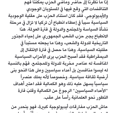
إذا ما نظرنا إلى حاضر وماضي الحزب يمكننا فهم
التناقضات التي وقع فيها في المستويان الوجودي
والأيديولوجي. فقد كان استناد الحزب على عقلية الوجودية
السياسية سبباً في إعطاء انطباع أن تركيا لا تزال في مرحلة
نشأة السياسة والمجتمع والدولة في فترة العولمة. هذا
الانطباع يجبر حزب الشعب الجمهوري على إحياء الجذور
التاريخية للدولة والشعب، وهذا ما يجعله مستبداً في
عقليته السياسية. وهذا ما حصل في فترة الانتقال إلى
الديمقراطية فقد أصبح الحزب يرى الأحزاب السياسية
المنافسة له عناصر مخربة للدولة وللمجتمع. فهُم بالنسبة
له ليسوا منافسين بل أعداء سياسيين وعلى هذا النحو بنى
أرضية ثقافة سياسية. وخصوصاً لأنه يملك عنصراً
سياسياً يسهل عليه ذلك وهو الكمالية فقد اعتبر أهداف
"الأعداء السياسيين" الرجوعَ عن الكمالية وقلبَ فترة
التطور نحو العلمانية رأساً على عقب.
عاش الحزب مفارقات أيديولوجية كبيرة، فهو ينحدر من