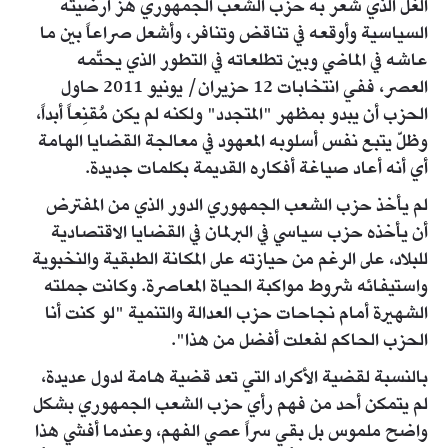
الغل الذي شعر به حزب الشعب الجمهوري هزّ أرضيته
السياسية وأوقعه في تناقض وتنافر، وأشعل صراعاً بين ما
عاشه في الماضي وبين تطلعاته في التطور الذي يحتّمه
العصر، ففي انتخابات 12 حزيران/ يونيو 2011 حاول
الحزب أن يبدو بمظهر "المتجدد" ولكنه لم يكن مُقنِعاً أبداً،
وظلّ يتبع نفس أسلوبه المعهود في معالجة القضايا الهامة
أي أنه أعاد صياغة أفكاره القديمة بكلمات جديدة.
لم يأخذ حزب الشعب الجمهوري الدور الذي من المفترض
أن يأخذه حزب سياسي في البرلمان في القضايا الاقتصادية
للبلاد، على الرغم من حيازته على المكانة الطبقية والنخبوية
واستيفائه شروط مواكبة الحياة المعاصرة. وكانت جملته
الشهيرة أمام نجاحات حزب العدالة والتنمية "لو كنت أنا
الحزب الحاكم لفعلت أفضل من هذا".
بالنسبة لقضية الأكراد التي تعد قضية هامة لدول عديدة،
لم يتمكن أحد من فهم رأي حزب الشعب الجمهوري بشكل
واضح ملموس بل بقي سراً عصي الفهم، وعندما أفشي هذا