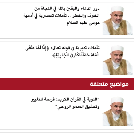
دور الدعاء واليقين بالله في النجاة من
الخوف والخطر .. تأملات تفسيرية في أدعية
موسى عليه السلام
تأملات تدبرية في قوله تعالى: ﴿إِنَّا لَمَّا طَغَى
الْمَاءُ حَمَلْنَاكُمْ فِي الْجَارِيَةِ﴾
مواضيع متعلقة
"التوبة في القرآن الكريم: فرصة للتغيير
وتحقيق السمو الروحي"