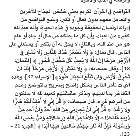
والرفعة في الدنيا والآخرة.
التواضع في القرآن الكريم يعني خفض الجناح للآخرين
والتعامل معهم بدون تعالٍ أو تكبر. وينبع التواضع من
إدراك الإنسان لحقيقة وجوده في هذه الحياة، وأنه عبدّ لله
كغيره من العباد، وأن كل ما يملكه من مال أو جاه أو علم
هو من عند الله، وبالتالي، لا يحق له أن يتكبر أو يستعلي على
الناس. قال تعالى: ﴿ وَلَا تُصَعِّرْ خَدَّكَ لِلنَّاسِ وَلَا تَمْشِ فِي
الْأَرْضِ مَرَحًا إِنَّ اللَّهَ لَا يُحِبُّ كُلَّ مُخْتَالٍ فَخُورٍ ﴾ [لقمان:
18]. وقال سبحانه: ﴿ وَلَا تَمْشِ فِي الْأَرْضِ مَرَحًا ۖ إِنَّكَ لَن
تَخْرِقَ الْأَرْضَ وَلَن تَبْلُغَ الْجِبَالَ طُولًا﴾[ الإسراء: 37]، وهذه
الآيات تأمر الناس بشكل واضح وصريح بالتواضع وعدم
التفاخر بما لديهم، وتذكر حقيقتهم كعبيد لله لا يملكون
من أمرهم شيء. قال سبحانه: ﴿ قُلْ إِنِّي لَا أَمْلِكُ لَكُمْ ضَرًّا
وَلَا رَشَدًا * قُلْ إِنِّي لَنْ يُجِيرَنِي مِنَ اللَّهِ أَحَدٌ وَلَنْ أَجِدَ مِنْ
دُونِهِ مُلْتَحَدًا * إِلَّا بَلَاغًا مِنَ اللَّهِ وَرِسَالَاتِهِ وَمَنْ يَعْصِ اللَّهَ
وَرَسُولَهُ فَإِنَّ لَهُ نَارَ جَهَنَّمَ خَالِدِينَ فِيهَا أَبَدًا ﴾ [الجن: 21 -
23].