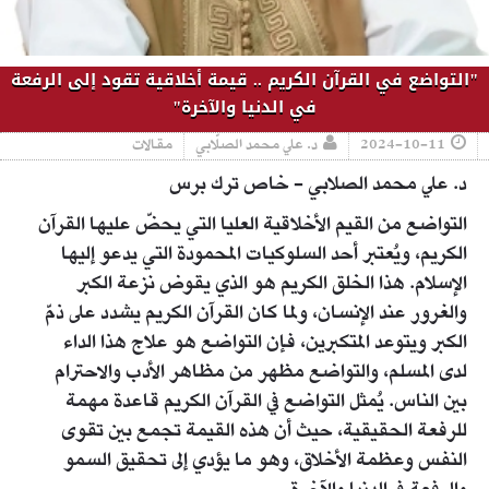
"التواضع في القرآن الكريم .. قيمة أخلاقية تقود إلى الرفعة
في الدنيا والآخرة"
2024-10-11
د. علي محمد الصلّابي
مقالات
د. علي محمد الصلابي - خاص ترك برس
التواضع من القيم الأخلاقية العليا التي يحضّ عليها القرآن
الكريم، ويُعتبر أحد السلوكيات المحمودة التي يدعو إليها
الإسلام. هذا الخلق الكريم هو الذي يقوض نزعة الكبر
والغرور عند الإنسان، ولما كان القرآن الكريم يشدد على ذمّ
الكبر ويتوعد المتكبرين، فإن التواضع هو علاج هذا الداء
لدى المسلم، والتواضع مظهر من مظاهر الأدب والاحترام
بين الناس. يُمثل التواضع في القرآن الكريم قاعدة مهمة
للرفعة الحقيقية، حيث أن هذه القيمة تجمع بين تقوى
النفس وعظمة الأخلاق، وهو ما يؤدي إلى تحقيق السمو