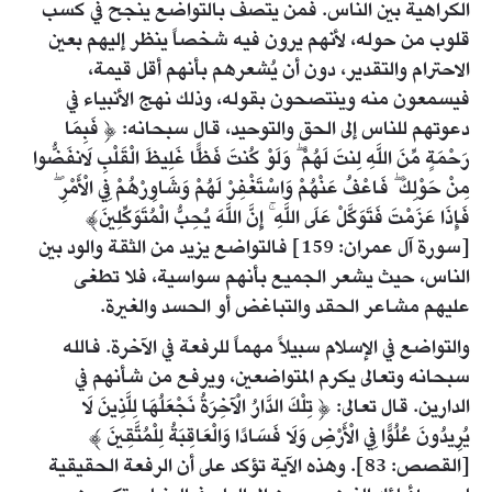
الكراهية بين الناس. فمن يتصف بالتواضع ينجح في كسب
قلوب من حوله، لأنهم يرون فيه شخصاً ينظر إليهم بعين
الاحترام والتقدير، دون أن يُشعرهم بأنهم أقل قيمة،
فيسمعون منه وينتصحون بقوله، وذلك نهج الأنبياء في
دعوتهم للناس إلى الحق والتوحيد، قال سبحانه: ﴿ فَبِمَا
رَحْمَةٍ مِّنَ اللَّهِ لِنتَ لَهُمْ ۖ وَلَوْ كُنتَ فَظًّا غَلِيظَ الْقَلْبِ لَانفَضُّوا
مِنْ حَوْلِكَ ۖ فَاعْفُ عَنْهُمْ وَاسْتَغْفِرْ لَهُمْ وَشَاوِرْهُمْ فِي الْأَمْرِ ۖ
فَإِذَا عَزَمْتَ فَتَوَكَّلْ عَلَى اللَّهِ ۚ إِنَّ اللَّهَ يُحِبُّ الْمُتَوَكِّلِينَ﴾
[سورة آل عمران: 159] فالتواضع يزيد من الثقة والود بين
الناس، حيث يشعر الجميع بأنهم سواسية، فلا تطغى
عليهم مشاعر الحقد والتباغض أو الحسد والغيرة.
والتواضع في الإسلام سبيلاً مهماً للرفعة في الآخرة. فالله
سبحانه وتعالى يكرم المتواضعين، ويرفع من شأنهم في
الدارين. قال تعالى: ﴿ تِلْكَ الدَّارُ الْآخِرَةُ نَجْعَلُهَا لِلَّذِينَ لَا
يُرِيدُونَ عُلُوًّا فِي الْأَرْضِ وَلَا فَسَادًا وَالْعَاقِبَةُ لِلْمُتَّقِينَ ﴾
[القصص: 83]. وهذه الآية تؤكد على أن الرفعة الحقيقية