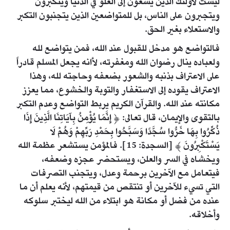
ليست لأولئك الذين يسعون إلى العلو في الدنيا ويتكبرون
ويتجبرون على الناس، بل للمتواضعين الذين يتجنبون التكبر
والاستعلاء بغير الحق.
فالتواضع هو مدخل للقبول عند الله، فمن يتواضع لله
ولعباده ينال رضوان الله ومغفرته، لأانه يجعل المسلم قادراً
على الاعتراف بذنبه والشعور بضعفه وحاجته لله، وهذا
الاعتراف يقوده إلى الاستغفار والتوبة والخشوع، مما يعزز
مكانته عند الله. والقرآن الكريم يربط التواضع وعدم التكبر
بالتقوى والإيمان، قال تعالى: ﴿ إِنَّمَا يُؤْمِنُ بِآيَاتِنَا الَّذِينَ إِذَا
ذُكِّرُوا بِهَا خَرُّوا سُجَّدًا وَسَبَّحُوا بِحَمْدِ رَبِّهِمْ وَهُمْ لَا
يَسْتَكْبِرُونَ ﴾ [السجدة: 15]. فالمؤمن يستشعر عظمة الله
ويخشاه في السر والعلن، ويستحضر عجزه وضعفه،
فيتعامل مع الآخرين برحمة وعدل، ويتجنب التصرفات
التي تسيء للآخرين أو تنتقص من قيمتهم، لأنه يعلم أن ما
عنده من فضل أو مكانة هو ابتلاء من الله ليختبر سلوكه
وأخلاقه.