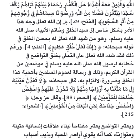
اللَّهِ وَالَّذِينَ مَعَهُ أَشِدَّاءُ عَلَى الْكُفَّارِ رُحَمَاءُ بَيْنَهُمْ تَرَاهُمْ رُكَّعًا
سُجَّدًا يَبْتَغُونَ فَضْلًا مِنَ اللَّهِ وَرِضْوَانًا سِيمَاهُمْ فِي وُجُوهِهِمْ
مِنْ أَثَرِ السُّجُودِ﴾ [الفتح: 29]. بل إن الله تعالى وجه هذا
الأمر بشكل خاص إلى سيد الخلق وخاتم الأنبياء صلى الله
عليه وسلم، وهو من شهد الله تعالى له بحسن الخلق في
قوله سبحانه: ﴿ وَإِنَّكَ لَعَلَىٰ خُلُقٍ عَظِيمٍ﴾ [القلم: 4]. ورغم
ذلك فقد شدد الله تعالى على التحلي بخلق التواضع في
خطابه لرسول الله صلى الله عليه وسلم في موضعين من
القرآن الكريم، وذلك في رسالة لعموم المسلمين بأهمية هذا
الخلق وضرورة الالتزام به، قال سبحانه: ﴿ لَا تَمُدَّنَّ عَيْنَيْكَ
إِلَى مَا مَتَّعْنَا بِهِ أَزْوَاجًا مِنْهُمْ وَلَا تَحْزَنْ عَلَيْهِمْ وَاخْفِضْ
جَنَاحَكَ لِلْمُؤْمِنِينَ ﴾ [الحجر: 88]. وقال عز وجل: ﴿
وَاخْفِضْ جَنَاحَكَ لِمَنِ اتَّبَعَكَ مِنَ الْمُؤْمِنِينَ﴾ [الشعراء:
215].
ويعتبر التواضع يعتبر مفتاحاً لبناء علاقات إنسانية متينة
ومتوازنة، كما أنه يقوي أواصر المحبة ويذيب أسباب