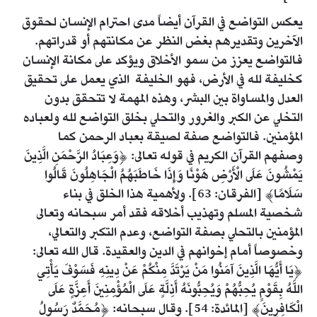
يعكس التواضع في القرآن أيضاً مدى احترام الإنسان لحقوق
الآخرين وتقديرهم بغض النظر عن مكانتهم أو قدراتهم.
فالتواضع يعزز من سمو الأخلاق ويؤكد على مكانة الإنسان
كخليفة لله في الأرض، فهو الخليفة الذي يعمل على تحقيق
العدل والمساواة بين البشر، وهذه المهمة لا تتحقق بدون
التخلي عن الكبر والغرور والتحلي بخلق التواضع لله ولعباده
المؤمنين. فالتواضع صفة لصيقة بعباد الرحمن كما
وصفهم القرآن الكريم في قوله تعالى: ﴿وَعِبَادُ الرَّحْمَنِ الَّذِينَ
يَمْشُونَ عَلَى الْأَرْضِ هَوْنًا وَإِذَا خَاطَبَهُمُ الْجَاهِلُونَ قَالُوا
سَلَامًا﴾ [الفرقان: 63]. ولأهمية هذا الخلق في بناء
شخصية المسلم وتهذيب أخلاقه فقد أمر سبحانه وتعالى
المؤمنين بالتحلي بصفة التواضع، وعدم التكبر والتعالي،
وخصوصاً أمام إخوانهم في الدين والعقيدة. قال الله تعالى:
﴿يَا أَيُّهَا الَّذِينَ آمَنُوا مَنْ يَرْتَدَّ مِنْكُمْ عَنْ دِينِهِ فَسَوْفَ يَأْتِي
اللَّهُ بِقَوْمٍ يُحِبُّهُمْ وَيُحِبُّونَهُ أَذِلَّةٍ عَلَى الْمُؤْمِنِينَ أَعِزَّةٍ عَلَى
الْكَافِرِينَ﴾ [المائدة: 54]. وقال سبحانه: ﴿مُحَمَّدٌ رَسُولُ