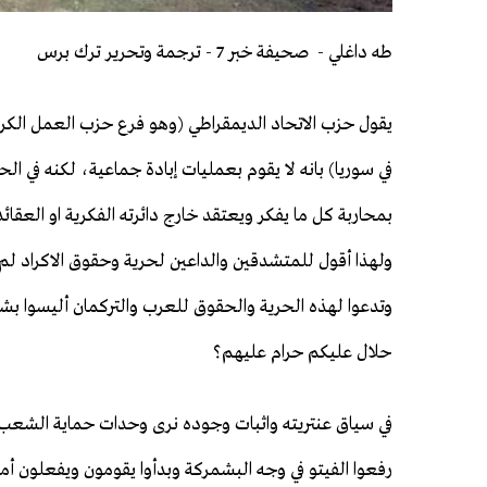
طه داغلي - صحيفة خبر 7 - ترجمة وتحرير ترك برس
يقول حزب الاتحاد الديمقراطي (وهو فرع حزب العمل الكرد
في سوريا) بانه لا يقوم بعمليات إبادة جماعية، لكنه في ال
بمحاربة كل ما يفكر ويعتقد خارج دائرته الفكرية او العقائد
ولهذا أقول للمتشدقين والداعين لحرية وحقوق الاكراد لم ذا
وتدعوا لهذه الحرية والحقوق للعرب والتركمان أليسوا بشر
حلال عليكم حرام عليهم؟
في سياق عنتريته واثبات وجوده نرى وحدات حماية الشعب 
رفعوا الفيتو في وجه البشمركة وبدأوا يقومون ويفعلون أ