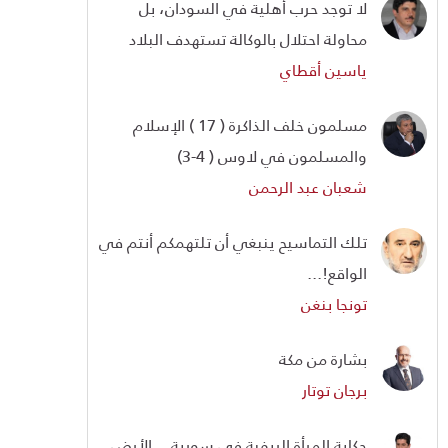
لا توجد حرب أهلية في السودان، بل
محاولة احتلال بالوكالة تستهدف البلاد
ياسين أقطاي
مسلمون خلف الذاكرة ( 17 ) الإسلام
والمسلمون في لاوس ( 4-3)
شعبان عبد الرحمن
تلك التماسيح ينبغي أن تلتهمكم أنتم في
الواقع!...
تونجا بنغن
بشارة من مكة
برجان توتار
حكاية المرأة الريفية في سورية... الأرض