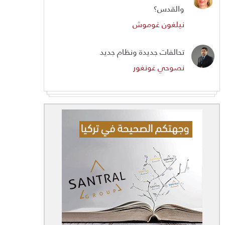
والقدس؟
نيلغون غوموش
تحالفات جديدة ونظام جديد
نصوحي غونغور