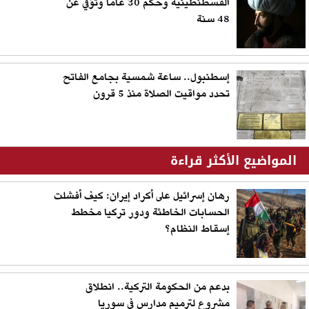
القسطنطينية وحكم 30 عاماً وتوُفي عن
48 سنة
إسطنبول.. ساعة شمسية بجامع الفاتح
تحدد مواقيت الصلاة منذ 5 قرون
المواضيع الأكثر قراءة
رهان إسرائيل على أكراد إيران: كيف أفشلت
الحسابات الخاطئة ودور تركيا مخطط
إسقاط النظام؟
بدعم من الحكومة التركية.. انطلاق
مشروع لترميم مدارس في سوريا