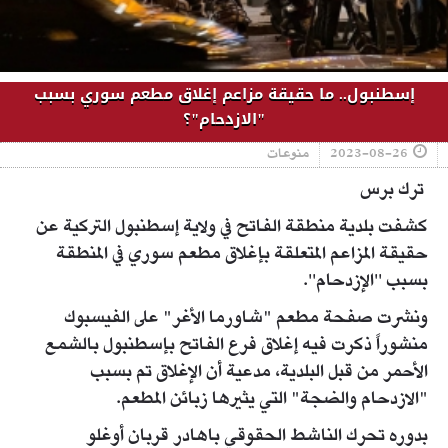
إسطنبول.. ما حقيقة مزاعم إغلاق مطعم سوري بسبب
"الازدحام"؟
2023-08-26
منوعات
ترك برس
كشفت بلدية منطقة الفاتح في ولاية إسطنبول التركية عن
حقيقة المزاعم المتعلقة بإغلاق مطعم سوري في المنطقة
بسبب ''الإزدحام''.
ونشرت صفحة مطعم "شاورما الأغر" على الفيسبوك
منشوراً ذكرت فيه إغلاق فرع الفاتح بإسطنبول بالشمع
الأحمر من قبل البلدية، مدعية أن الإغلاق تم بسبب
"الازدحام والضجة" التي يثيرها زبائن المطعم.
بدوره تحرك الناشط الحقوقي باهادر قربان أوغلو