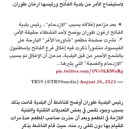
لاستيضاح الأمر من بلدية الفاتح ورئيسها ارغان طوران.
🔸 بعد مزاعم إغلاقه بسبب "الازدحام".. رئيس بلدية
الفاتح ارغون طوران يوضح لأحد النشطاء حقيقة الأمر.
📌 نشرت صفحة مطعم "شاورما الأغر" البارحة على
الفيسبوك منشوراً ذكرت فيه إغلاق فرع الفاتح بإسطنبول
بالشمع الأحمر من قبل البلدية، مدعين أن الإغلاق تم بسبب
"الازدحام والضجة" التي يثيرها…
pic.twitter.com/0Vv0kKWuRg
August 26, 2023
— TR99 (@TR99media)
رئيس البلدية طوران أوضح للناشط أن البلدية قامت بذلك
بسبب وجود نقص في بعض التعديلات التقنية والفنية
اللازمة في المطعم وبعد أن حذرت صاحب المطعم عدة مرات
للقيام بها دون تلقي رد منه، حيث قام الناشط بذكر