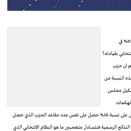
برس
عجيب هذا النظام الانتخابي الذي لا يُتيح للمنتصر بنسبة 41% في
خابي بقيادته؟
م ان حزب
ذه النسبة من
تشكيل مجلس
تهكمات
الاستغراب تنطلق وتطاير عندما نعلم ان الحزب الذي حصل على نسبة 16% حصل على نفس عدد مقاعد الحزب الذي حصل
علان النتائج الرسمية فنتساءل متعجبين ما هو النظام الانتخابي الذي