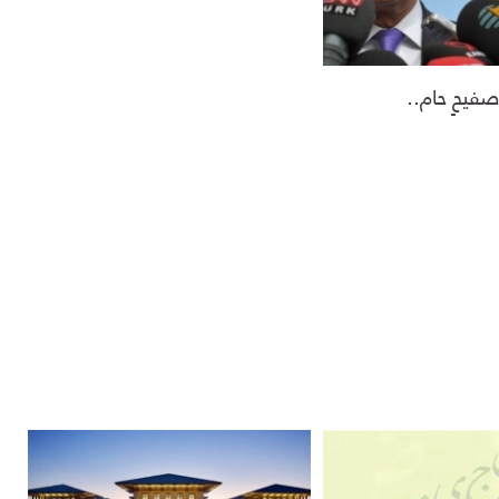
صفيحٍ حام..