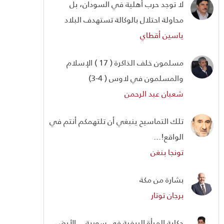
لا توجد حرب أهلية في السودان، بل
محاولة احتلال بالوكالة تستهدف البلاد
ياسين أقطاي
مسلمون خلف الذاكرة ( 17 ) الإسلام
والمسلمون في لاوس ( 4-3)
شعبان عبد الرحمن
تلك التماسيح ينبغي أن تلتهمكم أنتم في
الواقع!...
تونجا بنغن
بشارة من مكة
برجان توتار
حكاية المرأة الريفية في سورية... الأرض