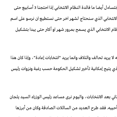
يحتاج 14 يوم حتى تعلن النتائج الرسمية لنتائج الاقتراع؟ ونتساءل أيضا ما فائدة النظام الانتخابي إذا احتجنا 3 أسابيع حتى
الانتخابي الذي سنحتاج لشهر اخر حتى نستطيع ان نرسو على اسم
نظام الانتخابي الذي يسمح بمرور شهر او أكثر حتى يبدا بتشكيل
ا يريد تحالف وائتلاف وانما يريد "انتخابات إعادة"، وإذا كان هذا
الذي يتيح إمكانية تأخير تشكيل الحكومة حسب رغبة ونزوات رئيس
اني بعد الانتخابات، واليوم نرى مساعد رئيس الوزراء السيد يلجان
حييه. فقد طرح العديد من السائلات الصادقة وكان من أبرزها