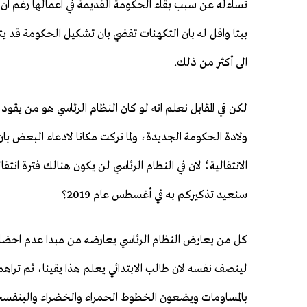
تساءله عن سبب بقاء الحكومة القديمة في اعمالها رغم ان 
بيتا واقل له بان التكهنات تفضي بان تشكيل الحكومة قد يت
الى أكثر من ذلك.
لكن في المقابل نعلم انه لو كان النظام الرئاسي هو من يقود 
ولادة الحكومة الجديدة، ولما تركت مكانا لادعاء البعض بان
الانتقالية؛ لان في النظام الرئاسي لن يكون هنالك فترة انتق
سنعيد تذكيركم به في أغسطس عام 2019؟
كل من يعارض النظام الرئاسي يعارضه من مبدا عدم احضار
لينصف نفسه لان طالب الابتدائي يعلم هذا يقينا، ثم تراه
بالمساومات ويضعون الخطوط الحمراء والخضراء والبنفسجي