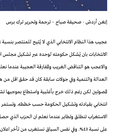
إنغن أردش - صحيفة صباح – ترجمة وتحرير ترك 
الانتخابات بان يُشكل حكومته لوحده عبر تشكيل مجلس انت
والاعجب هو التناقض الغريب والمفارقة العجيبة عندما نعل
العدالة والتنمية وفي جولات سابقة كان قد حقق اقل من ه
المصوتين لكن رغم ذلك خرج بأغلبية واستطاع بموجبها 
انتخابي بقيادته وتشكيل الحكومة حسب خططه. وتستمر 
على نسبة 13%. وفي نفس السياق نستغرب من تأخر ا