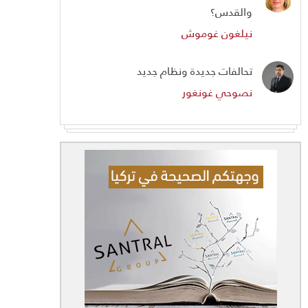
والقدس؟
نيلغون غوموش
تحالفات جديدة ونظام جديد
نصوحي غونغور