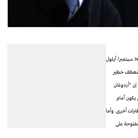
كتبت بعد انعقاد المؤتمر الرابع لحزب العدالة والتنمية في 30 سبتمبر/ أيلول
م منعطف خطير
ت إن "أردوغان
 يكون أمام
ترات أخرى. وأما
مفتوحة على