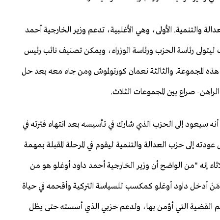
ة والتنمية. الأولى، وهي الأغلبية، تدعم وزير الخارجية أحمد
زب ليتولى رئاسة الحزب ورئاسة الوزراء، ويمكن تصنيف نائب رئيس
ذه المجموعة. والثالثة نعمان كورتولموش ومن جاء معه بعد حل
راهن- صراع بين المجموعات الثلاث.
نه سيعود إلى الحزب الذي شارك في تأسيسه بعد انتهاء فترته في
ودته إلى حزب العدالة والتنمية ليقوم في المرحلة المقبلة بمهمة
ء إنه "من الواضح أن وزير الخارجية أحمد داود أوغلو هو من
مَنْ أدخل داود أوغلو كمكسب للسياسة التركية وأقحمه في حياة
عم القضية التي أؤمن بها، ولدعم حزبي الذي أسسته حتى يظل