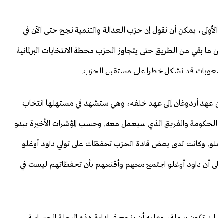
 الأولى، يمكن أن نقول إن حزب العدالة والتنمية نجح حتى الآن في
ا بقي من الطريق حتى يتجاوز الحزب محطة الانتخابات البرلمانية
صعوبات قد تشكل خطرا على مستقبل الحزب.
ل من عهد أردوغان إلى عهد خلفه، وهي ستشهد في مستهلها انتخاب
لحكومة والفريق الذي سيعمل معه. وحسب المؤشرات الأخيرة يبدو
غلو. وكانت لدى بعض قادة الحزب تحفظات على تولي داود أوغلو
إلى أن داود أوغلو اجتمع معهم وأقنعهم بأن تحفظاتهم ليست في
لن تكون سهلة، وعليه أن ينجح في إدارة هذه المرحلة الحساسة