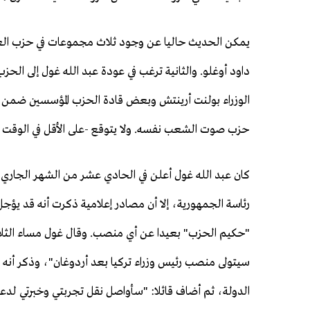
يمكن الحديث حاليا عن وجود ثلاث مجموعات في حزب العدال
داود أوغلو. والثانية ترغب في عودة عبد الله غول إلى الح
الوزراء بولنت أرينتش وبعض قادة الحزب المؤسسين ضمن ه
حزب صوت الشعب نفسه. ولا يتوقع -على الأقل في الوقت ال
كان عبد الله غول أعلن في الحادي عشر من الشهر الجاري أ
رئاسة الجمهورية، إلا أن مصادر إعلامية ذكرت أنه قد يؤجل ع
"حكيم الحزب" بعيدا عن أي منصب. وقال غول مساء الثلاثا
سيتولى منصب رئيس وزراء تركيا بعد أردوغان"، وذكر أنه 
الدولة، ثم أضاف قائلا: "سأواصل نقل تجربتي وخبرتي لد