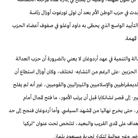
في حزب الوطن الأم بعد أن تولى تورغوت أوزال رئاسة
التأييد الواسع الذي يحظى به داود أوغلو في صفوف أعضاء الحزب
مهمة.
لة والتنمية في عهد أردوغان لا يعني بالضرورة أن حزب العدالة
لحزبين -على الرغم من التشابه- تختلف، وكان أوزال استطاع أن
مقراطيين والإسلاميين والليبراليين والقوميين، غير أنه لم يفلح
إلى قصر تشانكايا قبل أن يرتب الأمور، ما فتح المجال أمام
 حتى يخرج نهائيا من المشهد السياسي. وأما أردوغان فنجح إلى حد
أهداف على المدى القريب والبعيد، تتلخص تحت عنوان "تركيا
 وغير مواتية لتكرار تجربة مسعود يلماز.