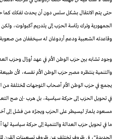
حتى يتم الانتقال بشكل سلس دون أن يحدث تفكك كما حدث 
الجمهورية وترك رئاسة الحزب إلى يلدريم آكبولوت، ولكن 
وقاعدته الشعبية ودعم أردوغان له سيخففان من صعوبة ال
وجود تشابه بين حزب الوطن الأم في عهد أوزال وحزب العدا
والتنمية ينتظره مصير حزب الوطن الأم نفسه، لأن طبيعة ا
يجمع في حزب الوطن الأم أصحاب التوجهات المختلفة من الدي
في تحويل الحزب إلى حركة سياسية، بل هرب -إن صح التعبير- 
مسعود يلماز ليسيطر على الحزب ويجرَّه من فشل إلى آخر،
ما في تحويل حزب العدالة والتنمية إلى حركة سياسية لها 
الجديدة"، في ظروف تختلف عن ظروف تسعينات القرن الماضي