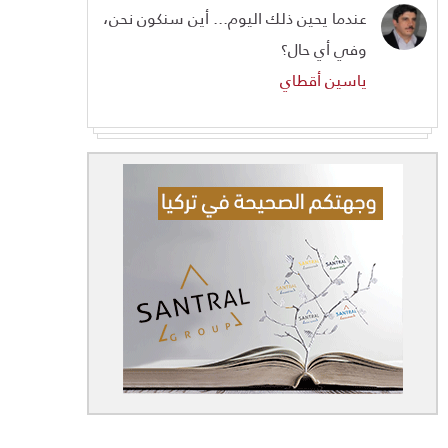
عندما يحين ذلك اليوم... أين سنكون نحن،
وفي أي حال؟
ياسين أقطاي