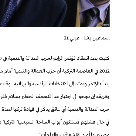
إسماعيل ياشا - عربي 21
2012 في العاصمة التركية أن حزب العدالة والتنمية أما
يبدأ بالمؤتمر ويمتد إلى الانتخابات الرئاسية والبرلمانية، وقل
وفريقه إن نجحوا في اجتياز هذا المنعطف الخطير بسلام فلن
حزب العدالة والتنمية أي عائق يذكر في قيادة تركيا لعدة ف
في حال فشلهم فستكون أبواب الساحة السياسية التركية 
مصراعيها أمام الانشقاقات والمفاجآت".