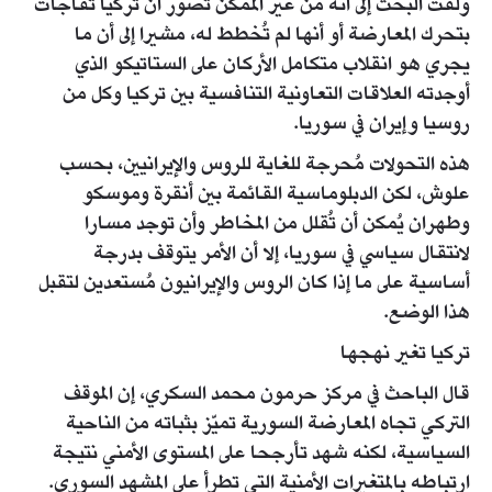
ولفت البحث إلى أنه من غير الممكن تصور أن تركيا تفاجأت
بتحرك المعارضة أو أنها لم تُخطط له، مشيرا إلى أن ما
يجري هو انقلاب متكامل الأركان على الستاتيكو الذي
أوجدته العلاقات التعاونية التنافسية بين تركيا وكل من
روسيا وإيران في سوريا.
هذه التحولات مُحرجة للغاية للروس والإيرانيين، بحسب
علوش، لكن الدبلوماسية القائمة بين أنقرة وموسكو
وطهران يُمكن أن تُقلل من المخاطر وأن توجد مسارا
لانتقال سياسي في سوريا، إلا أن الأمر يتوقف بدرجة
أساسية على ما إذا كان الروس والإيرانيون مُستعدين لتقبل
هذا الوضع.
تركيا تغير نهجها
قال الباحث في مركز حرمون محمد السكري، إن الموقف
التركي تجاه المعارضة السورية تميّز بثباته من الناحية
السياسية، لكنه شهد تأرجحا على المستوى الأمني نتيجة
ارتباطه بالمتغيرات الأمنية التي تطرأ على المشهد السوري.