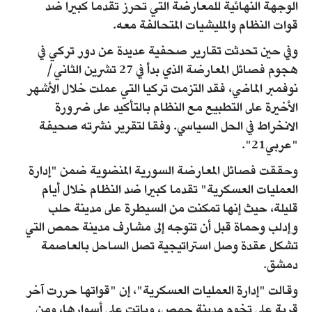
الوجهة النهائية للمعارضة التي تحرز تقدما كبيرا ضد
قوات النظام والمليشيات المتحالفة معه.
وفي حين تحدثت تقارير صحفية عديدة عن دور تركي في
هجوم فصائل المعارضة الذي بدأ في 27 تشرين الثاني/
نوفمبر الماضي، فقد التزمت تركيا التي عملت خلال الأشهر
الأخيرة على التطبيع مع النظام بالتأكيد على ضرورة
الانخراط في الحل السياسي. وفقا لتقرير نشرته صحيفة
"عربي21".
وحققت فصائل المعارضة السورية المنضوية ضمن "إدارة
العمليات العسكرية" تقدما كبيرا ضد النظام خلال أيام
قليلة، حيث إنها تمكنت من السيطرة على مدينة حلب
وإدلب وحماة قبل أن تتوجه إلى مشارف مدينة حمص التي
تشكل عقدة وصل استراتيجية تصل الساحل بالعاصمة
دمشق.
وقالت "إدارة العمليات العسكرية"، إن "قواتها حررت آخر
قرية على تخوم مدينة حمص، وباتت على أسوارها، ومن