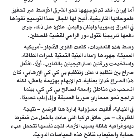
أما إيران، فقد تم توجيهها نحو الشرق الأوسط عبر تحفيز
طموحاتها التاريخية. أُتيح لها المجال عمدًا لتوسيع نفوذها
في العراق وسوريا ولبنان واليمن. علاوة على ذلك، جرى
دفعها تدريجيًا لتتولى دور الراعي لقضية فلسطين.
وسط هذه التعقيدات، كثفت القوى الأنجلو-أمريكية
العميقة جهودها لإعداد البنية التحتية لممرات الطاقة.
واستخدمت ورقتين استراتيجيتين بالتناوب. أولًا، افتُعل
صراع بين تنظيم داعش وتنظيم بي كي كي الإرهابي، كان
هذا الصراع مُدارًا بعناية. تم الإيهام بهزيمة داعش، لكنه
انسحب من مناطق واسعة لصالح بي كي كي، بينما
تراجع نحو صحاري سوريا العميقة وإلى إدلب تحديدًا.
في النهاية، أُلقيت مسؤولية إدارة هذا الوضع – نتيجة
للظروف – على عاتق تركيا التي عانت بالفعل من ضغوط
ديموغرافية هائلة بسبب الأزمة، لتجد نفسها تتحمل عبء
حماية واستيعاب نتائج هذه السياسات الدولية.