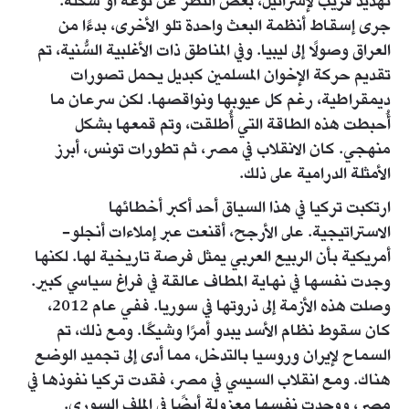
تهديد قريب لإسرائيل، بغض النظر عن نوعه أو شكله.
جرى إسقاط أنظمة البعث واحدة تلو الأخرى، بدءًا من
العراق وصولًا إلى ليبيا. وفي المناطق ذات الأغلبية السُّنية، تم
تقديم حركة الإخوان المسلمين كبديل يحمل تصورات
ديمقراطية، رغم كل عيوبها ونواقصها. لكن سرعان ما
أُحبطت هذه الطاقة التي أُطلقت، وتم قمعها بشكل
منهجي. كان الانقلاب في مصر، ثم تطورات تونس، أبرز
الأمثلة الدرامية على ذلك.
ارتكبت تركيا في هذا السياق أحد أكبر أخطائها
الاستراتيجية. على الأرجح، أقنعت عبر إملاءات أنجلو-
أمريكية بأن الربيع العربي يمثل فرصة تاريخية لها. لكنها
وجدت نفسها في نهاية المطاف عالقة في فراغ سياسي كبير.
وصلت هذه الأزمة إلى ذروتها في سوريا. ففي عام 2012،
كان سقوط نظام الأسد يبدو أمرًا وشيكًا. ومع ذلك، تم
السماح لإيران وروسيا بالتدخل، مما أدى إلى تجميد الوضع
هناك. ومع انقلاب السيسي في مصر، فقدت تركيا نفوذها في
مصر، ووجدت نفسها معزولة أيضًا في الملف السوري.