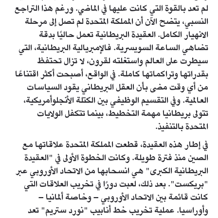
لم تعد بالقوة التي كانت عليها في الماضي. ورغم هذا التراجع
النسبي، يتضح الآن أن المملكة المتحدة لم تصل إلى مرحلة
الانهيار الكامل. العقيدة البريطانية تعمل حاليًا بدقة
تضاهي الساعة السويسرية. فالإمبريالية البريطانية، التي
سيطرت على العالم واستغلته لقرون، لا تزال تحتفظ
بقدراتها وتراكماتها كاملة. في الواقع، أصبحت أكثر اقتناعًا
من أي وقت مضى بأن العقل البريطاني يقود السياسات
العالمية. وفي التقسيم الوظيفي بين الكتلة الأنجلوأمريكية،
تتولى بريطانيا مهمة التخطيط، بينما تتكفل الولايات
المتحدة بالتنفيذ.
في إطار هذه العقيدة، قطعت المملكة المتحدة علاقاتها مع
الصين منذ فترة طويلة. وكانت الخطوة الأولى في "العقيدة
البريطانية الكبرى" هي انسحابها من الاتحاد الأوروبي عبر
"بريكست". بعد ذلك، لعبت دورًا في تخريب العلاقات التي
كانت قائمة بين الاتحاد الأوروبي – وخاصة ألمانيا –
وأوراسيا. عملية تخريب خط أنابيب "نورد ستريم" تعد