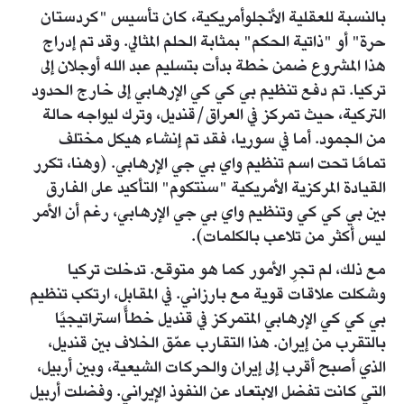
بالنسبة للعقلية الأنجلوأمريكية، كان تأسيس "كردستان
حرة" أو "ذاتية الحكم" بمثابة الحلم المثالي. وقد تم إدراج
هذا المشروع ضمن خطة بدأت بتسليم عبد الله أوجلان إلى
تركيا. تم دفع تنظيم بي كي كي الإرهابي إلى خارج الحدود
التركية، حيث تمركز في العراق/قنديل، وترك ليواجه حالة
من الجمود. أما في سوريا، فقد تم إنشاء هيكل مختلف
تمامًا تحت اسم تنظيم واي بي جي الإرهابي. (وهنا، تكرر
القيادة المركزية الأمريكية "سنتكوم" التأكيد على الفارق
بين بي كي كي وتنظيم واي بي جي الإرهابي، رغم أن الأمر
ليس أكثر من تلاعب بالكلمات).
مع ذلك، لم تجرِ الأمور كما هو متوقع. تدخلت تركيا
وشكلت علاقات قوية مع بارزاني. في المقابل، ارتكب تنظيم
بي كي كي الإرهابي المتمركز في قنديل خطأً استراتيجيًا
بالتقرب من إيران. هذا التقارب عمّق الخلاف بين قنديل،
الذي أصبح أقرب إلى إيران والحركات الشيعية، وبين أربيل،
التي كانت تفضل الابتعاد عن النفوذ الإيراني. وفضلت أربيل