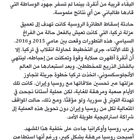
البقاء قريبة من أنقرة، بينما لم تسفر جهود الوساطة التي
قادها طالباني عن أي نتائج ملموسة.
حادثة إسقاط الطائرة الروسية كانت تهدف إلى تعميق
عزلة تركيا، التي كانت تعيش بالفعل حالة من الفراغ
السياسي. هذه التطورات وقعت بين عامي 2015 و2016.
في تلك الأثناء، جرى التخطيط لمحاولة انقلاب في تركيا. إلا
أن أنقرة أظهرت صلابة وقوة وتمكنت من إحباطه، لينتهي
بالفشل الذريع للمخططين. وبعد استبعادها من العالم
الأنجلوسكسوني، اتخذت تركيا خطوة جريئة لتجاوز
عزلتها عبر تحسين علاقاتها مع روسيا وإيران. كانت تلك
الأيام صعبة ومرهقة للغاية، لكن عملية أستانا نجحت في
تهدئة التوتر في سوريا، ولو مؤقتًا. ومع ذلك، حالت المواقف
المتعالية لكل من روسيا وإيران دون تحويل هذه العملية إلى
شراكة استراتيجية طويلة الأمد.
حرب روسيا وأوكرانيا جاءت على خلفية هذا المشهد.
أصبحت روسيا مرهقة بشكل كبير، ورغم أنها استطاعت