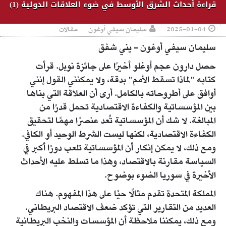
قراءة أحداث الشرق الأوسط في ضوء العلاقات الدولية (1)
2025-01-04
سليمان سيفي أوغون
مقالات
سليمان سيفي أوغون - يني شفق
حصل دارون عجم أوغلو أخيرًا على جائزة نوبل. قرأت
كتابه "لماذا تسقط الأمم" بدقة، ولا يمكنني القول إنني
أوافق على أطروحاته بالكامل. أرى أن العلاقة التي بناها
بين المؤسساتية والكفاءة الاقتصادية تحمل قدرًا من
المبالغة. لا شك أن المؤسساتية تُعد عنصرًا مهمًا لتحقيق
الكفاءة الاقتصادية، لكنها ليست الشرط الوحيد أو الكافي.
ومع ذلك، لا يمكن إنكار أن المؤسساتية تلعب دورًا أكبر في
السياسة مقارنة بالاقتصاد، وهذا ما تسلط عليه الأحداث
الأخيرة في سوريا الضوء بوضوح.
المملكة المتحدة تقدم مثالًا حيًا على هذا المفهوم. هناك
العديد من التقارير التي تؤكد ضعف الاقتصاد البريطاني.
ومع ذلك، يمكننا ملاحظة أن المؤسسات والنخب البريطانية