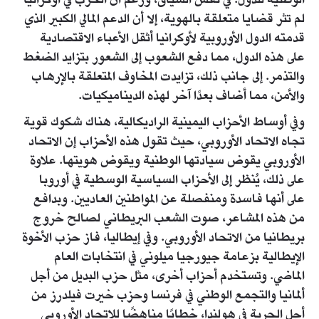
الوطنية للدول. في نفس السياق، ورغم أن الحرب في أوكرانيا
لم تثر قضايا متعلقة بالهوية، إلا أن الدعم المالي الكبير الذي
قدمته الدول الأوروبية لأوكرانيا أثقل الأعباء الاقتصادية
على هذه الدول، مما دفع الشعوب إلى الشعور بتزايد الضغط
والتذمر. إلى جانب ذلك، تزايدت المخاوف المتعلقة بالإرهاب
والأمن، مما أضاف بعدًا آخر لهذه الديناميكيات.
وفي أوساط الأحزاب اليمينية الراديكالية، هناك شكوك قوية
تجاه الاتحاد الأوروبي، حيث تقول هذه الأحزاب إن الاتحاد
الأوروبي يقوض سيادتها الوطنية ويقوض هويتها. علاوة
على ذلك، يُنظر إلى الأحزاب السياسية الوسطية في أوروبا
على أنها فاسدة ومنفصلة عن المواطنين العاديين. وبدافع
من هذه المشاعر، صوت الشعب البريطاني لصالح خروج
بريطانيا من الاتحاد الأوروبي. وفي إيطاليا، فاز حزب الأخوة
الإيطالية بزعامة جيورجيا ميلوني في انتخابات العام
الماضي. وتستخدم أحزاب أخرى، مثل حزب البديل من أجل
ألمانيا والتجمع الوطني في فرنسا وحزب خيرت فيلدرز من
أجل الحرية في هولندا، خطابًا مناهضًا للاتحاد الأوروبي