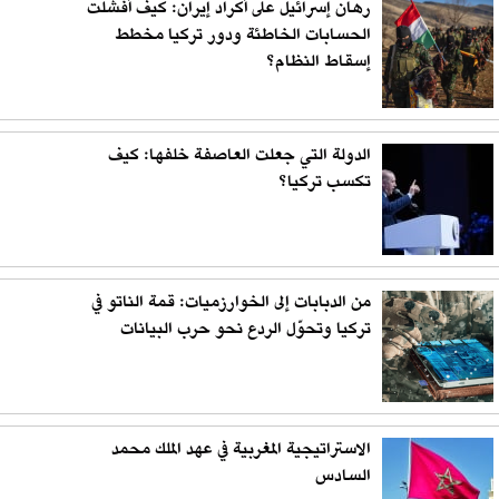
رهان إسرائيل على أكراد إيران: كيف أفشلت
الحسابات الخاطئة ودور تركيا مخطط
إسقاط النظام؟
الدولة التي جعلت العاصفة خلفها: كيف
تكسب تركيا؟
من الدبابات إلى الخوارزميات: قمة الناتو في
تركيا وتحوّل الردع نحو حرب البيانات
الاستراتيجية المغربية في عهد الملك محمد
السادس