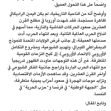
واضحاً على هذا التحول العميق.
وأوضح أنه من الناحية التاريخية، لم يكن اليمين الراديكالي
ظاهرة مستجدة، فقد شهدت أوروبا في مطلع القرن
العشرين صعود الحركات الفاشية والنازية، مما أسهم في
اندلاع الحرب العالمية الثانية. وبعد انتهاء الحرب، أدت
صدمتها العميقة، إلى جانب فرض الولايات المتحدة للنموذج
الديمقراطي الليبرالي، وتهديد الشيوعية، ومشروع التكامل
الأوروبي (الاتحاد الأوروبي)، إلى كبح النزعات القومية
المتطرفة. غير أن هذه التوجهات عاودت الظهور تدريجياً
مع انتهاء الحرب الباردة وتراجع جاذبية الفكر الشيوعي في
أواخر القرن العشرين. وقد ساهمت الأزمات الاقتصادية
وتزايد موجات الهجرة في صعود أحزاب يمينية متطرفة،
مثل "الجبهة الوطنية" في فرنسا و"حزب الحرية" في
النمسا.
وتابع المقال: