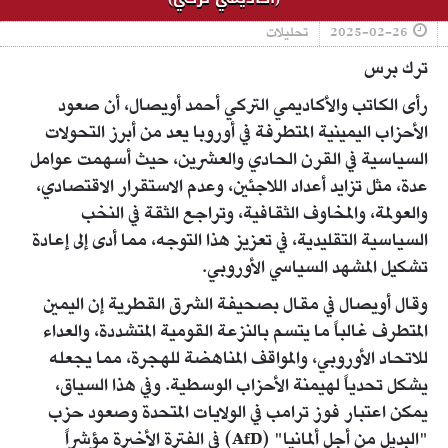
2025-02-26
تحليلات
ترك برس
رأى الكاتب والأكاديمي التركي أحمد أويصال، أن صعود
الأحزاب اليمينية المتطرفة في أوروبا يعد من أبرز التحولات
السياسية في القرن الحادي والعشرين، حيث أسهمت عوامل
عدة، مثل تزايد أعداد اللاجئين، وعدم الاستقرار الاقتصادي،
والعولمة، والمخاوف الثقافية، وتراجع الثقة في النخب
السياسية التقليدية، في تعزيز هذا التوجه، مما أدى إلى إعادة
تشكيل المشهد السياسي الأوروبي.
وقال أويصال في مقال بصحيفة الشرق القطرية إن اليمين
المتطرف غالباً ما يتسم بالنزعة القومية المتشددة، والعداء
للاتحاد الأوروبي، والمواقف المناهضة للهجرة، مما يجعله
يشكل تحدياً لهيمنة الأحزاب الوسطية. وفي هذا السياق،
يمكن اعتبار فوز ترامب في الولايات المتحدة وصعود حزب
"البديل من أجل ألمانيا" (AfD) في الفترة الأخيرة مؤشراً