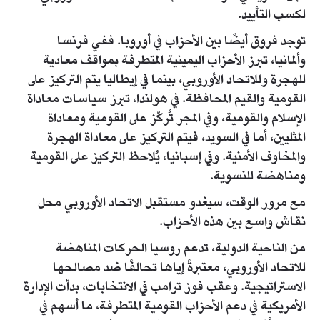
لكسب التأييد.
توجد فروق أيضًا بين الأحزاب في أوروبا. ففي فرنسا
وألمانيا، تبرز الأحزاب اليمينية المتطرفة بمواقف معادية
للهجرة وللاتحاد الأوروبي، بينما في إيطاليا يتم التركيز على
القومية والقيم المحافظة. في هولندا، تبرز سياسات معاداة
الإسلام والقومية، وفي المجر تُركّز على القومية ومعاداة
المثليين، أما في السويد، فيتم التركيز على معاداة الهجرة
والمخاوف الأمنية. وفي إسبانيا، يُلاحظ التركيز على القومية
ومناهضة للنسوية.
مع مرور الوقت، سيغدو مستقبل الاتحاد الأوروبي محل
نقاش واسع بين هذه الأحزاب.
من الناحية الدولية، تدعم روسيا الحركات المناهضة
للاتحاد الأوروبي، معتبرةً إياها تحالفًا ضد مصالحها
الاستراتيجية. وعقب فوز ترامب في الانتخابات، بدأت الإدارة
الأمريكية في دعم الأحزاب القومية المتطرفة، ما أسهم في