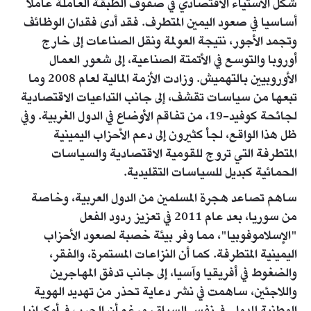
شكل الاستياء الاقتصادي في صفوف الطبقة العاملة عاملا
أساسيا في صعود اليمين المتطرف. فقد أدى فقدان الوظائف
وتجمد الأجور، نتيجة العولمة ونقل الصناعات إلى خارج
أوروبا والتوسع في الأتمتة الصناعية، إلى شعور العمال
الأوروبيين بالتهميش. وزادت الأزمة المالية لعام 2008 وما
تبعها من سياسات تقشف، إلى جانب التداعيات الاقتصادية
لجائحة كوفيد-19، من تفاقم الأوضاع في الدول الغربية. وفي
ظل هذا الواقع، لجأ كثيرون إلى دعم الأحزاب اليمينية
المتطرفة التي تروج للقومية الاقتصادية والسياسات
الحمائية كبديل للسياسات التقليدية.
ساهم تصاعد هجرة المسلمين من الدول العربية، وخاصة
من سوريا، بعد عام 2011 في تعزيز ردود الفعل
"الإسلاموفوبيا"، مما وفر بيئة خصبة لصعود الأحزاب
اليمينية المتطرفة. كما أن النزاعات المستمرة، والفقر،
والضغوط في أفريقيا وآسيا، إلى جانب تدفق المهاجرين
واللاجئين، ساهمت في نشر دعاية تحذر من تهديد الهوية