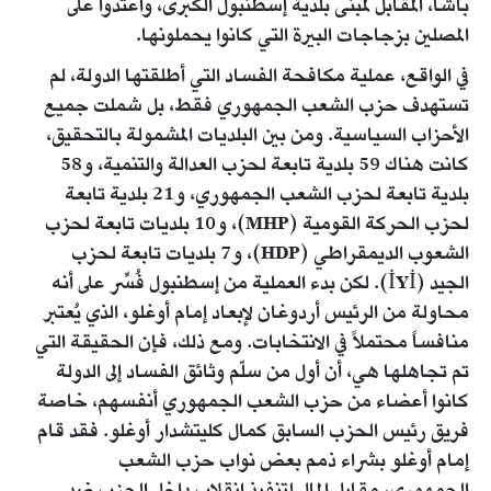
باشا، المقابل لمبنى بلدية إسطنبول الكبرى، واعتدوا على
المصلين بزجاجات البيرة التي كانوا يحملونها.
في الواقع، عملية مكافحة الفساد التي أطلقتها الدولة، لم
تستهدف حزب الشعب الجمهوري فقط، بل شملت جميع
الأحزاب السياسية. ومن بين البلديات المشمولة بالتحقيق،
كانت هناك 59 بلدية تابعة لحزب العدالة والتنمية، و58
بلدية تابعة لحزب الشعب الجمهوري، و21 بلدية تابعة
لحزب الحركة القومية (MHP)، و10 بلديات تابعة لحزب
الشعوب الديمقراطي (HDP)، و7 بلديات تابعة لحزب
الجيد (İYİ). لكن بدء العملية من إسطنبول فُسِّر على أنه
محاولة من الرئيس أردوغان لإبعاد إمام أوغلو، الذي يُعتبر
منافساً محتملاً في الانتخابات. ومع ذلك، فإن الحقيقة التي
تم تجاهلها هي، أن أول من سلّم وثائق الفساد إلى الدولة
كانوا أعضاء من حزب الشعب الجمهوري أنفسهم، خاصة
فريق رئيس الحزب السابق كمال كليتشدار أوغلو. فقد قام
إمام أوغلو بشراء ذمم بعض نواب حزب الشعب