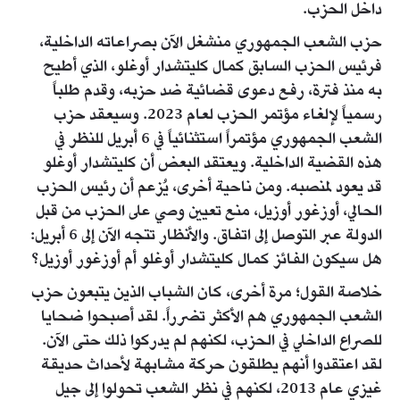
داخل الحزب.
حزب الشعب الجمهوري منشغل الآن بصراعاته الداخلية،
فرئيس الحزب السابق كمال كليتشدار أوغلو، الذي أطيح
به منذ فترة، رفع دعوى قضائية ضد حزبه، وقدم طلباً
رسمياً لإلغاء مؤتمر الحزب لعام 2023. وسيعقد حزب
الشعب الجمهوري مؤتمراً استثنائياً في 6 أبريل للنظر في
هذه القضية الداخلية. ويعتقد البعض أن كليتشدار أوغلو
قد يعود لمنصبه. ومن ناحية أخرى، يُزعم أن رئيس الحزب
الحالي، أوزغور أوزيل، منع تعيين وصي على الحزب من قبل
الدولة عبر التوصل إلى اتفاق. والأنظار تتجه الآن إلى 6 أبريل:
هل سيكون الفائز كمال كليتشدار أوغلو أم أوزغور أوزيل؟
خلاصة القول؛ مرة أخرى، كان الشباب الذين يتبعون حزب
الشعب الجمهوري هم الأكثر تضرراً. لقد أصبحوا ضحايا
للصراع الداخلي في الحزب، لكنهم لم يدركوا ذلك حتى الآن.
لقد اعتقدوا أنهم يطلقون حركة مشابهة لأحداث حديقة
غيزي عام 2013، لكنهم في نظر الشعب تحولوا إلى جيل