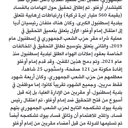
الجمهوري، مقابل المال لتنفيذ انقلاب داخل الحزب ضد
كليتشدار أوغلو. تم إطلاق تحقيق حول اتهامات بالفساد
(بقيمة 560 مليار ليرة تركية) وارتباطات إرهابية تتعلق
ببلدية إسطنبول الكبرى. وكان هناك ملفان رئيسيان أديا
إلى اعتقال إمام أوغلو: الأول يتعلق بتعميق التحقيق في
عملية شراء مقر حزب الشعب الجمهوري في إسطنبول عام
2019، والثاني يتعلق بتوسيع نطاق التحقيق في المخالفات
الخاصة بعقود إعلانات الهواء الطلق لبلدية إسطنبول منذ
عام 2021. وتم دمج هذين الملفين. وقد قدم إمام أوغلو
إفادة مكونة من 121 صفحة، واستُجوب 25 شاهداً،
معظمهم من حزب الشعب الجمهوري. وكان أربعة شهود
فقط سريين. وجميع الشهود تقريباً كانوا، إما موظفين في
بلدية إسطنبول، أو مقربين من الإدارة العليا، بل إنه قبل
أسبوع من فتح التحقيق ضد إمام أوغلو، تم اعتقال رئيس
بلدية بيوك تشكمجه التابع لحزب الشعب الجمهوري بتهم
فساد. والمثير للاهتمام أن وثائق فساد بيوك تشكمجه أيضاً
تم تسليمها للدولة من قبل أعضاء مقربين من إمام أوغلو