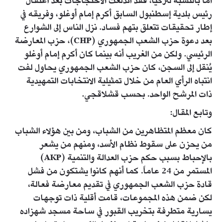
أما بالنسبة لتركيا، فقد اندلعت الاحتجاجات بعد اعتقال
رئيس بلدية إسطنبول السابق أكرم إمام أوغلو، وفريقه في
إطار تحقيقات تتعلق بتهم فساد. نزل الناس إلى الشوارع
بعد دعوة حزب الشعب الجمهوري (CHP)، حزب المعارضة
الرئيسي. ولكن من الغريب أنه بينما كان أكرم إمام أوغلو
يُنقل إلى السجن، كان حزب الشعب الجمهوري يحاول لفت
انتباه الرأي العام من خلال تمثيلية الانتخابات التمهيدية
ذات المرشح الواحد. بحسب قشلاقجي.
وتابع المقال:
كان معظم المتظاهرين من الشباب، ومن بين هؤلاء الشباب
من يحزن على سقوط نظام الأسد، ومنهم من يشعر
بالإحباط بسبب حكم حزب العدالة والتنمية (AKP)
المستمر من 24 عاماً. كما أنهم كانوا يشتكون من فشل
قادة حزب الشعب الجمهوري في تقديم معارضة فعالة،
لكن ضمن هذه المجموعات، قامت أقلية ذات توجهات
يسارية متطرفة بتخريب القبور في ساحة مسجد شهزاده