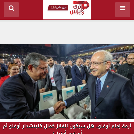
أزمة إمام أوغلو.. هل سيكون الفائز كمال كليتشدار أوغلو أم
أوزغور أوزيل؟