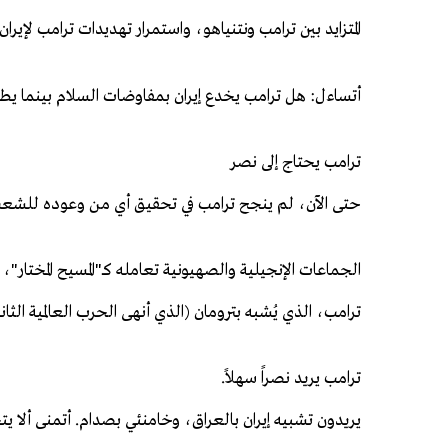
المتزايد بين ترامب ونتنياهو، واستمرار تهديدات ترامب لإير
أتساءل: هل ترامب يخدع إيران بمفاوضات السلام بينما ي
ترامب يحتاج إلى نصر
حتى الآن، لم ينجح ترامب في تحقيق أي من وعوده للشعب ا
الجماعات الإنجيلية والصهيونية تعامله كـ"المسيح المختا
ترامب، الذي يُشبه بترومان (الذي أنهى الحرب العالمية ال
ترامب يريد نصراً سهلاً.
يريدون تشبيه إيران بالعراق، وخامنئي بصدام. أتمنى ألا ي