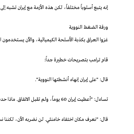
إنه يتبع أسلوباً مختلفاً، لكن هذه الأزمة مع إيران تشبه 
ورقة الضغط النووية
غزوا العراق بكذبة الأسلحة الكيميائية، والآن يستخدمون ال
قام ترامب بتصريحات خطيرة جداً:
قال: "على إيران إنهاء أنشطتها النووية".
تساءل: "أعطيت إيران 60 يوماً، ولم تقبل الاتفاق. ماذا حدث في اليوم الـ61؟". في اليوم الـ61، ضربت إسرائيل إيران.
قال: "نعرف مكان اختفاء خامنئي. لن نضربه الآن، لكننا نست