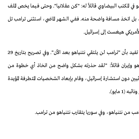
ي المكتب البيضاوي قائلاً له: "كن عقلانيا". وحتى فيما يخص الملف
، بل اتخذ مسافة واضحة منه. ففي الشهر الماضي، استثنى ترامب تل
الأمريكي هيغسث إلى إسرائيل.
كما سرّب البيت الأبيض إلى الصحافة الأمريكية معلومات تفيد بأن "ترامب لن يلتقي نتنياهو بعد الآن". وفي تصريح بتاريخ 29
اهو وإيران قائلاً: "لقد حذرته بشكل واضح من اتخاذ أي خطوة من
ثيين دون استشارة إسرائيل، وقام بإبعاد الشخصيات المتطرفة المؤيدة
1 مايو).
رامب من نتنياهو، وفي سوريا يتقارب نتنياهو من ترامب.