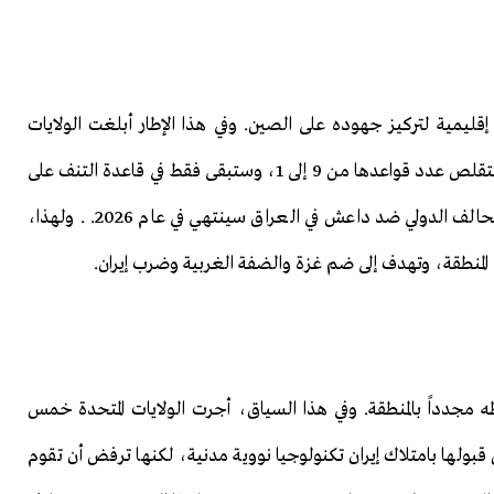
ليمية لتركيز جهوده على الصين. وفي هذا الإطار أبلغت الولايات
المتحدة الأطراف بأنها ستنسحب من سوريا بنهاية العام (ستقلص عدد قواعدها من 9 إلى 1، وستبقى فقط في قاعدة التنف على
الحدود العراقية السورية). وقد أُعلن سابقًا أن وجود التحالف الدولي ضد داعش في العراق سينتهي في عام 2026. . ولهذا،
المنطقة، وتهدف إلى ضم غزة والضفة الغربية وضرب إيران.
 مجدداً بالمنطقة. وفي هذا السياق، أجرت الولايات المتحدة خمس
قبولها بامتلاك إيران تكنولوجيا نووية مدنية، لكنها ترفض أن تقوم