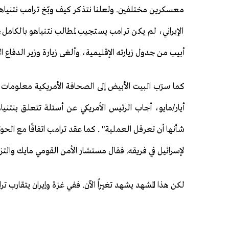
معسكرين مختلفين. ولعلنا نتذكر كيف وبّخ ترامب نتنياهو ف
الإيراني، لم يكن ترامب يستجيب لمطالب نتنياهو بالكامل
أبيب من جدول زيارته الإقليمية، وألغى زيارة وزير الدفاع 
أيار/مايو، أجاب الرئيس الأمريكي عن أسئلة تتعلق بنتني
شأنها أن تعرقل العملية" . كما عقد ترامب اتفاقًا مع الحو
لإسرائيل في فريقه. فقال مستشار الأمن القومي مايك والتز ونائبه (
لكن هذا المشهد يشهد تغيراً الآن. ففي غزة وإيران يتقارب ت