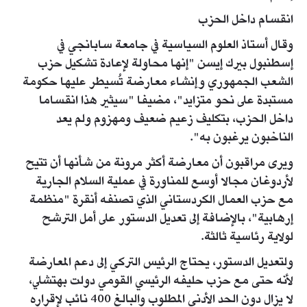
انقسام داخل الحزب
وقال أستاذ العلوم السياسية في جامعة سابانجي في
إسطنبول بيرك إيسن "إنها محاولة لإعادة تشكيل حزب
الشعب الجمهوري وإنشاء معارضة تُسيطر عليها حكومة
مستبدة على نحو متزايد"، مضيفا "سيثير هذا انقساما
داخل الحزب، بتكليف زعيم ضعيف ومهزوم ولم يعد
الناخبون يرغبون به".
ويرى مراقبون أن معارضة أكثر مرونة من شأنها أن تتيح
لأردوغان مجالا أوسع للمناورة في عملية السلام الجارية
مع حزب العمال الكردستاني الذي تصنفه أنقرة "منظمة
إرهابية"، بالإضافة إلى تعديل الدستور على أمل الترشح
لولاية رئاسية ثالثة.
ولتعديل الدستور، يحتاج الرئيس التركي إلى دعم المعارضة
لأنه حتى مع حزب حليفه الرئيسي القومي دولت بهتشلي،
لا يزال دون الحد الأدنى المطلوب والبالغ 400 نائب لإقراره