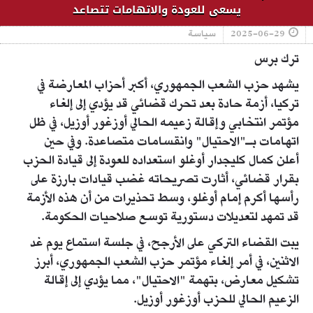
يسعى للعودة والاتهامات تتصاعد
2025-06-29
سياسة
ترك برس
يشهد حزب الشعب الجمهوري، أكبر أحزاب المعارضة في
تركيا، أزمة حادة بعد تحرك قضائي قد يؤدي إلى إلغاء
مؤتمر انتخابي وإقالة زعيمه الحالي أوزغور أوزيل، في ظل
اتهامات بـ"الاحتيال" وانقسامات متصاعدة. وفي حين
أعلن كمال كليجدار أوغلو استعداده للعودة إلى قيادة الحزب
بقرار قضائي، أثارت تصريحاته غضب قيادات بارزة على
رأسها أكرم إمام أوغلو، وسط تحذيرات من أن هذه الأزمة
قد تمهد لتعديلات دستورية توسع صلاحيات الحكومة.
يبت القضاء التركي على الأرجح، في جلسة استماع يوم غد
الاثنين، في أمر إلغاء مؤتمر حزب الشعب الجمهوري، أبرز
تشكيل معارض، بتهمة "الاحتيال"، مما يؤدي إلى إقالة
الزعيم الحالي للحزب أوزغور أوزيل.