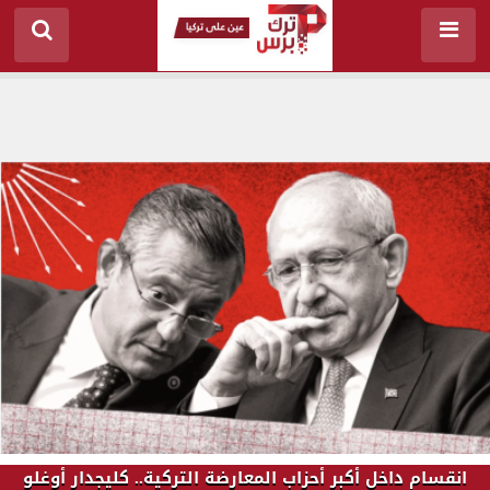
انقسام داخل أكبر أحزاب المعارضة التركية.. كليجدار أوغلو