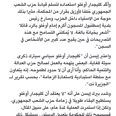
وأكّد كليجدار أوغلو استعداده لتسلم قيادة حزب الشعب
الجمهوري خلفا لأوزيل بقرار من المحكمة، مثيرا بذلك
موجة من الاستياء داخل الحزب، وسارع رئيس
بلدية إسطنبول المسجون أكرم إمام أوغلو بالرد قائلا
"أشعر بخيانة بالغة. لا يُمكنني التسامح مع هذه
التصريحات في حين يقبع عدد كبير من الأشخاص في
السجن".
واعتبر إيسن أن "كليجدار أوغلو سياسي سيترك ذكرى
سيئة للغاية. البعض يتهمه بالعمل لصالح حزب العدالة
والتنمية الحاكم. وأنا أرى أن لا حدود لطموحه. إنه يتعاون
مع سلطة استبدادية لاستعادة الزعامة"، بحسب تقرير لـ
"الجزيرة نت".
وشدد بيرك إيسن على أنه "لا يعتقد أن كليجدار أوغلو
يستطيع البقاء طويلا في زعامة حزب الشعب الجمهوري.
ولكن إذا استمرت العملية لمدة عام، على سبيل المثال،
فسيسمح ذلك للحكومة بتعديل الدستور. سيشكل ذلك