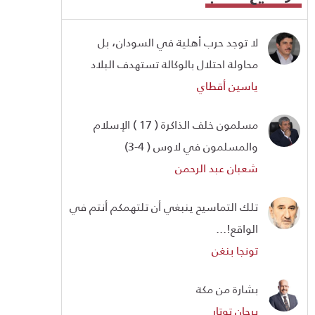
لا توجد حرب أهلية في السودان، بل
محاولة احتلال بالوكالة تستهدف البلاد
ياسين أقطاي
مسلمون خلف الذاكرة ( 17 ) الإسلام
والمسلمون في لاوس ( 4-3)
شعبان عبد الرحمن
تلك التماسيح ينبغي أن تلتهمكم أنتم في
الواقع!...
تونجا بنغن
بشارة من مكة
برجان توتار