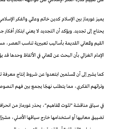
يميز غورماز بين الإسلام كدين خاتم وعالمي والفكر الإسلام
يحتاج إلى تجديد. ويؤكد أن التجديد لا يعني ابتكار أفكار ج
القيم والمعاني القديمة بأساليب تعبيرية تناسب العصر، مستن
الإمام الغزالي بأن البحث عن المعاني في الألفاظ وحدها قد ي
كما يشير إلى أن المسلمين ابتعدوا عن شروط إنتاج مع
وتراثهم الفكري، مما يتطلب نهجًا يجمع بين فهم النصوص،
في سياق مناقشة "تلوث المفاهيم"، يحذر غورماز من انحراف 
تضييق معانيها أو استخدامها خارج سياقها الأصلي، مشيرًا