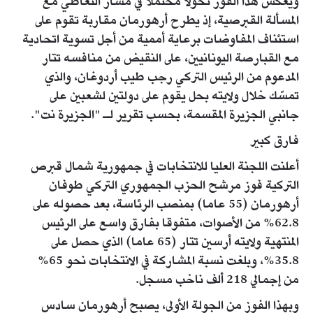
ويعكس هذا الفوز تحولا محتملا في مسار التعاطي مع
المسألة القبرصية، إذ يطرح أرهورمان مقاربة تقوم على
استئناف المفاوضات برعاية أممية من أجل تسوية اتحادية
مع القبارصة اليونانيين، على النقيض من منافسه تتار
المدعوم من الرئيس التركي رجب طيب أردوغان، والذي
تمسّك خلال ولايته بحل يقوم على دولتين لشعبين على
جانبي الجزيرة المقسمة، بحسب تقرير لـ "الجزيرة نت".
فارق كبير
أعلنت اللجنة العليا للانتخابات في جمهورية شمال قبرص
التركية فوز مرشح الحزب الجمهوري التركي طوفان
أرهورمان (55 عاما) بمنصب الرئاسة، بعد حصوله على
62.8% من الأصوات، متفوقا بفارق واسع على الرئيس
المنتهية ولايته أرسين تتار (65 عاما) الذي حصل على
35.8%، وبلغت نسبة المشاركة في الانتخابات نحو 65%
من إجمالي 218 ألف ناخب مسجل.
وبهذا الفوز من الجولة الأولى، يصبح أرهورمان سادس