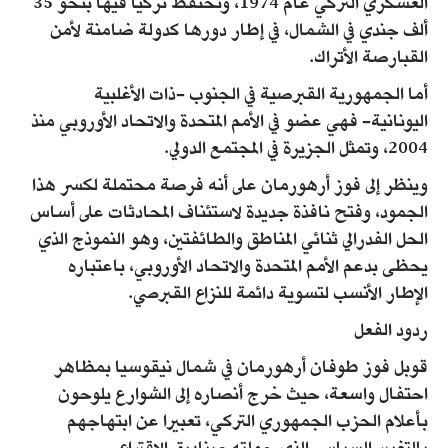
العسكري التركي عام 1974، وتحتفظ تركيا فيها بنحو 35
ألف جندي في الشمال، في إطار دورها كدولة ضامنة لأمن
القبارصة الأتراك.
أما الجمهورية القبرصية في الجنوب -ذات الأغلبية
اليونانية- فهي عضو في الأمم المتحدة والاتحاد الأوروبي منذ
2004، وتمثل الجزيرة في المجتمع الدولي.
وينظر إلى فوز أرهورمان على أنه فرصة محتملة لكسر هذا
الجمود، وفتح نافذة جديدة لاستئناف المحادثات على أساس
الحل الفدرالي ثنائي المناطق والطائفتين، وهو النموذج الذي
يحظى بدعم الأمم المتحدة والاتحاد الأوروبي، باعتباره
الإطار الأنسب لتسوية دائمة للنزاع القبرصي.
ردود الفعل
قوبل فوز طوفان أرهورمان في شمال نيقوسيا بمظاهر
احتفال واسعة، حيث خرج أنصاره إلى الشوارع يلوحون
بأعلام الحزب الجمهوري التركي، تعبيرا عن ابتهاجهم