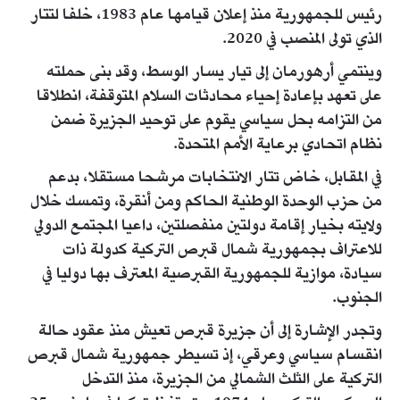
رئيس للجمهورية منذ إعلان قيامها عام 1983، خلفا لتتار
الذي تولى المنصب في 2020.
وينتمي أرهورمان إلى تيار يسار الوسط، وقد بنى حملته
على تعهد بإعادة إحياء محادثات السلام المتوقفة، انطلاقا
من التزامه بحل سياسي يقوم على توحيد الجزيرة ضمن
نظام اتحادي برعاية الأمم المتحدة.
في المقابل، خاض تتار الانتخابات مرشحا مستقلا، بدعم
من حزب الوحدة الوطنية الحاكم ومن أنقرة، وتمسك خلال
ولايته بخيار إقامة دولتين منفصلتين، داعيا المجتمع الدولي
للاعتراف بجمهورية شمال قبرص التركية كدولة ذات
سيادة، موازية للجمهورية القبرصية المعترف بها دوليا في
الجنوب.
وتجدر الإشارة إلى أن جزيرة قبرص تعيش منذ عقود حالة
انقسام سياسي وعرقي، إذ تسيطر جمهورية شمال قبرص
التركية على الثلث الشمالي من الجزيرة، منذ التدخل