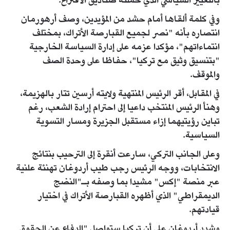
بالتغيير السياسي الذي حملته صناديق الاقتراع.
وفي كلمة ألقاها أمام حشد من المؤيدين، وصف أرهورمان
انتصاره بأنه "نصر لجميع القبارصة الأتراك، بمختلف
انتماءاتهم"، مؤكدا عزمه على إدارة السياسة الخارجية
"بتنسيق وثيق مع تركيا"، حفاظا على وحدة الصف
والموقف.
في المقابل، أقر الرئيس المنتهية ولايته أرسين تتار بالهزيمة،
وهنأ الرئيس المنتخب داعيا إلى احترام إرادة الشعب، رغم
تباين رؤيتيهما إزاء مستقبل الجزيرة ومسار التسوية
السياسية.
وعلى الجانب التركي، سارعت أنقرة إلى الترحيب بنتائج
الانتخابات، ووجه الرئيس رجب طيب أردوغان تهنئة علنية
عبر منصة "إكس" مشيدا بما وصفه بـ"النضج
الديمقراطي" الذي أظهره القبارصة الأتراك في اختيار
قيادتهم.
وشدد أردوغان على أن تركيا ستواصل "الدفاع عن الحقوق