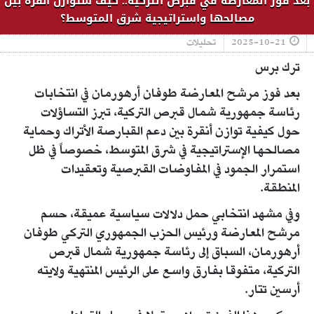
بعد فوز المعارضة في قبرص التركية.. كيف ستوازن أنقرة بين
مصالحها واستراتيجية شرق المتوسط؟
2025-10-21
تحليلات
ترك برس
بعد فوز مرشح المعارضة طوفان أرهورمان في انتخابات
رئاسة جمهورية شمال قبرص التركية، تبرز التساؤلات
حول كيفية توازن أنقرة بين دعم القبارصة الأتراك وحماية
مصالحها الإستراتيجية في شرق المتوسط، خصوصاً في ظل
استمرار الجمود في المفاوضات القبرصية وتعقيدات
المنطقة.
وفي مشهد انتخابي حمل دلالات سياسية عميقة، حسم
مرشح المعارضة ورئيس الحزب الجمهوري التركي طوفان
أرهورمان، السباق إلى رئاسة جمهورية شمال قبرص
التركية، متفوقا بفارق واسع على الرئيس المنتهية ولايته
أرسين تتار.