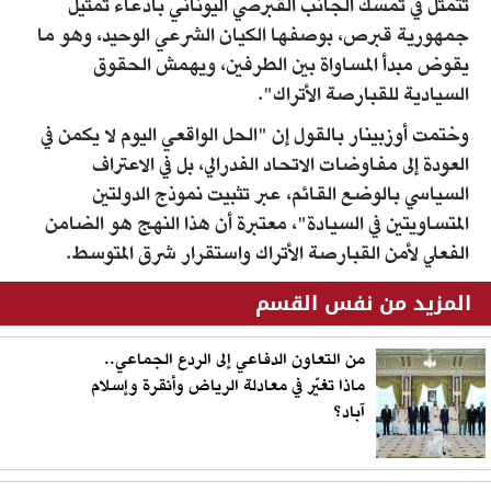
تتمثل في تمسك الجانب القبرصي اليوناني بادعاء تمثيل
جمهورية قبرص، بوصفها الكيان الشرعي الوحيد، وهو ما
يقوض مبدأ المساواة بين الطرفين، ويهمش الحقوق
السيادية للقبارصة الأتراك".
وختمت أوزبينار بالقول إن "الحل الواقعي اليوم لا يكمن في
العودة إلى مفاوضات الاتحاد الفدرالي، بل في الاعتراف
السياسي بالوضع القائم، عبر تثبيت نموذج الدولتين
المتساويتين في السيادة"، معتبرة أن هذا النهج هو الضامن
الفعلي لأمن القبارصة الأتراك واستقرار شرق المتوسط.
المزيد من نفس القسم
من التعاون الدفاعي إلى الردع الجماعي..
ماذا تغيّر في معادلة الرياض وأنقرة وإسلام
آباد؟