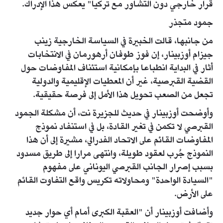
قرار خارجي دون التشاور مع تركيا" يعكس هذا الإدراك.
جمود متجذر
من جانبها، قالت الخبيرة في السياسة الخارجية زينب
جيزام أوزبينار، إن فوز طوفان أرهورمان في الانتخابات
أثار في البداية انطباعا بإمكانية استئناف المفاوضات حول
القضية القبرصية، غير أن المعطيات الإقليمية والدولية
تجعل من الصعب تحويل هذا الأمل إلى فرصة حقيقية.
وأوضحت أوزبينار في حديث للجزيرة نت، أن مشكلة الجمود
القبرصي لا تكمن في تغير القادة، بل في استنفاد نموذج
المفاوضات القائم على الاتحاد الفدرالي، مشيرة إلى أن هذا
النموذج جُرب لعقود طويلة، وانتهى مرارا إلى طريق مسدود
بسبب إصرار الجانب القبرصي اليوناني على مفهوم
"السيادة الواحدة" ومحاولاته تكريس واقع التفاوت القائم
على الأرض.
وأضافت أوزبينار أن "العقبة الكبرى أمام أي حوار جديد