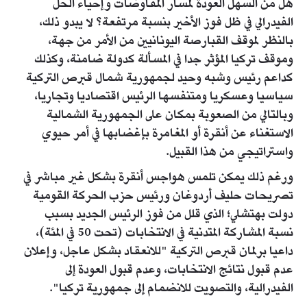
هل من السهل العودة لمسار المفاوضات وإحياء الحل
الفيدرالي في ظل فوز الأخير بنسبة مرتفعة؟ لا يبدو ذلك،
بالنظر لموقف القبارصة اليونانيين من الأمر من جهة،
وموقف تركيا المؤثر جدا في المسألة كدولة ضامنة، وكذلك
كداعم رئيس وشبه وحيد لجمهورية شمال قبرص التركية
سياسيا وعسكريا ومتنفسها الرئيس اقتصاديا وتجاريا،
وبالتالي من الصعوبة بمكان على الجمهورية الشمالية
الاستغناء عن أنقرة أو المغامرة بإغضابها في أمر حيوي
واستراتيجي من هذا القبيل.
ورغم ذلك يمكن تلمس هواجس أنقرة بشكل غير مباشر في
تصريحات حليف أردوغان ورئيس حزب الحركة القومية
دولت بهتشلي؛ الذي قلل من فوز الرئيس الجديد بسبب
نسبة المشاركة المتدنية في الانتخابات (تحت 50 في المئة)،
داعيا برلمان قبرص التركية "للانعقاد بشكل عاجل، وإعلان
عدم قبول نتائج الانتخابات، وعدم قبول العودة إلى
الفيدرالية، والتصويت للانضمام إلى جمهورية تركيا".