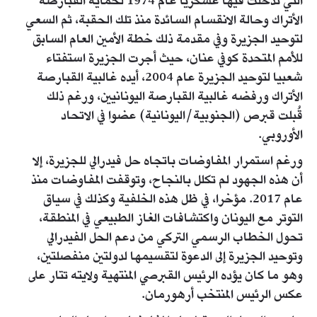
التي تدخلت فيها عسكريا عام 1974 لحماية القبارصة
الأتراك وحالة الانقسام السائدة منذ تلك الحقبة، ثم السعي
لتوحيد الجزيرة وفي مقدمة ذلك خطة الأمين العام السابق
للأمم المتحدة كوفي عنان، حيث أجرت الجزيرة استفتاء
شعبيا لتوحيد الجزيرة عام 2004، أيده غالبية القبارصة
الأتراك ورفضه غالبية القبارصة اليونانيين، ورغم ذلك
قُبلت قبرص (الجنوبية/اليونانية) عضوا في الاتحاد
الأوروبي.
ورغم استمرار المفاوضات باتجاه حل فيدرالي للجزيرة، إلا
أن هذه الجهود لم تكلل بالنجاح، وتوقفت المفاوضات منذ
عام 2017. مؤخرا، في ظل هذه الخلفية وكذلك في سياق
التوتر مع اليونان واكتشافات الغاز الطبيعي في المنطقة،
تحول الخطاب الرسمي التركي من دعم الحل الفيدرالي
وتوحيد الجزيرة إلى الدعوة لتقسيمها لدولتين منفصلتين،
وهو ما كان يؤده الرئيس القبرصي المنتهية ولايته تتار على
عكس الرئيس المنتخب أرهورمان.