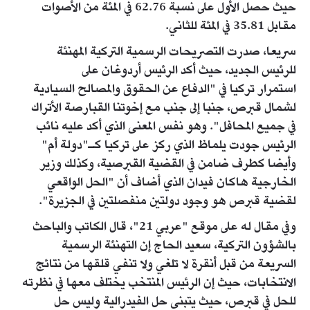
حيث حصل الأول على نسبة 62.76 في المئة من الأصوات
مقابل 35.81 في المئة للثاني.
سريعا، صدرت التصريحات الرسمية التركية المهنئة
للرئيس الجديد، حيث أكد الرئيس أردوغان على
استمرار تركيا في "الدفاع عن الحقوق والمصالح السيادية
لشمال قبرص، جنبا إلى جنب مع إخوتنا القبارصة الأتراك
في جميع المحافل". وهو نفس المعنى الذي أكد عليه نائب
الرئيس جودت يلماظ الذي ركز على تركيا كـ"دولة أم"
وأيضا كطرف ضامن في القضية القبرصية، وكذلك وزير
الخارجية هاكان فيدان الذي أضاف أن "الحل الواقعي
لقضية قبرص هو وجود دولتين منفصلتين في الجزيرة".
وفي مقال له على موقع "عربي 21"، قال الكاتب والباحث
بالشؤون التركية، سعيد الحاج إن التهنئة الرسمية
السريعة من قبل أنقرة لا تلغي ولا تنفي قلقها من نتائج
الانتخابات، حيث إن الرئيس المنتخب يختلف معها في نظرته
للحل في قبرص، حيث يتبنى حل الفيدرالية وليس حل