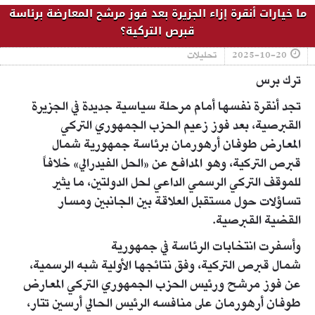
ما خيارات أنقرة إزاء الجزيرة بعد فوز مرشح المعارضة برئاسة
قبرص التركية؟
2025-10-20
تحليلات
ترك برس
تجد أنقرة نفسها أمام مرحلة سياسية جديدة في الجزيرة
القبرصية، بعد فوز زعيم الحزب الجمهوري التركي
المعارض طوفان أرهورمان برئاسة جمهورية شمال
قبرص التركية، وهو المدافع عن «الحل الفيدرالي» خلافاً
للموقف التركي الرسمي الداعي لحل الدولتين، ما يثير
تساؤلات حول مستقبل العلاقة بين الجانبين ومسار
القضية القبرصية.
وأسفرت انتخابات الرئاسة في جمهورية
شمال قبرص التركية، وفق نتائجها الأولية شبه الرسمية،
عن فوز مرشح ورئيس الحزب الجمهوري التركي المعارض
طوفان أرهورمان على منافسه الرئيس الحالي أرسين تتار،