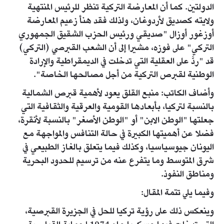
الدولتين. كما أن المعارضة التركية تنظر للرئيس المنتهية
ولايته كصديق لأردوغان، ولذلك فقد هنأ زعيم المعارضة
أوزغور أوزال "صديقي ورئيس الحزب الشقيق الجمهوري
التركي" على فوزه، مشيرا إلى أن الشعب القبرصي (التركي)
قد "ردَّ على العقلية التي تدخلت في الديمقراطية والإرادة
الوطنية لقبرص التركية من أجل مصالحها الخاصة".
وأضاف الكاتب: منبع القلق يعود لأهمية قبرص الشمالية
بالنسبة لتركيا، بأبعادها القومية والعرقية والثقافية التي
جعلتها "الوطن الابن" أو "الوطن الأصغر" بالنسبة لأنقرة،
فضلا عن أهميتها الكبيرة في حالة التنافس والمواجهة مع
اليونان جيوسياسيا، وكذلك فيما يتعلق بالغاز الطبيعي في
شرق المتوسط وما يتفرع عنه من ترسيم للحدود البحرية
ومناطق النفوذ.
وفيما يلي تتمة المقال:
وينعكس ذلك على رؤية تركيا للحل في الجزيرة القبرصية،