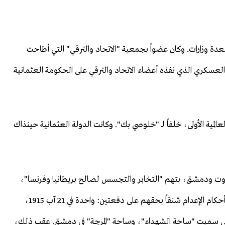
 عسكري تركي ووزير لعدة وزارات. وكان عضواً بجمعية "الاتحاد والترقي" التي أطاحت
 عام 1908، وشارك بالانقلاب العسكري الذي نفذه أعضاء الاتحاد والترقي على الحكومة العثمانية
بلاد الشام عام 1915، خلال الحرب العالمية الأولى، خلفاً لـ "خلوصي بك". وكانت الدولة العثمانية حينذاك
يروت ودمشق، بتهم "التخابر والتجسس لصالح بريطانيا وفرنسا"،
ومحاولة الانقلاب والانفصال عن الدولة العثمانية. ونفذت أحكام الإعدام شنقاً بحقهم على دفعتين: واحدة في 21 آب 1915،
برج في بيروت التي سميت "ساحة الشهداء"، وساحة "المرجة" في دمشق. عقب ذلك،