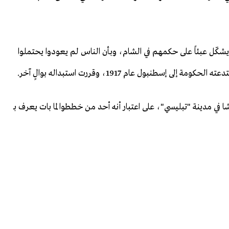
شكّل عبئاً على حكمهم في الشام، وبأن الناس لم يعودوا يحتملوا
طنبول عام 1917، وقررت استبداله بوالٍ آخر.
مال باشا في مدينة "تبليسي"، على اعتبار أنه أحد من خططوا لما بات يعرف بـ