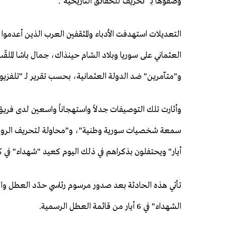
وصفوها بـ "تحريف للحقائق التاريخية".
العثماني على سوريا وبلاد الشام حينذاك، جمال باشا الملق
و"متآمرين" ضد الدولة العثمانية، بحسب تقرير لـ "تلفزيو
وأثارت تلك التوصيفات جدلاً واستهجاناً واسعين لدى فريق
سمعة شخصيات سورية وطنية"، و"محاولة لتحريف الرواية 
أيار" ويحتفلون بذكراهم في ذلك اليوم كعيد "شهداء" في ك
تأتي هذه الحادثة بعد صدور مرسوم رئاسي حدّد العطل وا
الشهداء" في 6 أيار من قائمة العطل الرسمية.