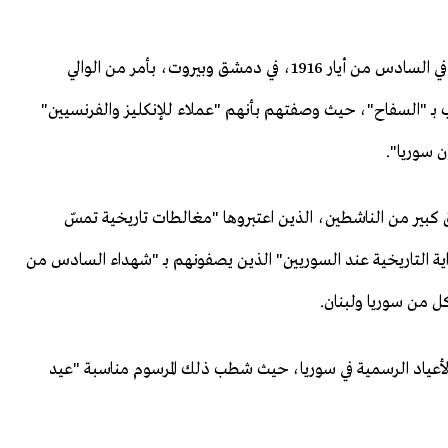
التعديلات استهدفت الأدباء والمثقفين العرب الذين أعدموا في السادس من أيار 1916، في دمشق وبيروت، بأمر من الوالي
ّب بـ "السفاح"، حيث وصفتهم بأنهم "عملاء للإنكليز والفرنسيين"
ن سوريا".
 كبير من الناشطين، الذين اعتبروها "مغالطات تاريخية تمسّ
التاريخية عند السوريين" الذين يصفونهم بـ "شهداء السادس من
ل من سوريا ولبنان.
لأعياد الرسمية في سوريا، حيث شطب ذلك المرسوم مناسبة "عيد