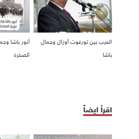
العرب بين تورغوت أوزال وجمال
أنور باشا وجما
باشا
الصخرة
اقرأ ايضاً