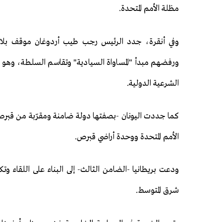
مظلة الأمم المتحدة.
وفي أنقرة، جدد الرئيس رجب طيب أردوغان موقف بلاده
ورفضهم مبدأ "المساواة السيادية" وتقاسم السلطة، وهو ما
الشرعية الدولية.
كما جددت اليونان -بصفتها دولة ضامنة ومقرّبة من قبرص ا
الأمم المتحدة ووحدة أراضي قبرص.
ودعت بريطانيا -الضامن الثالث- إلى البناء على اللقاء وت
شرق المتوسط.