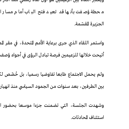
محطة وُصفت بأنها قد تعيد فتح الباب أمام مسار السل
الجزيرة المقسّمة.
واستمر اللقاء الذي جرى برعاية الأمم المتحدة، في مقر ا
أتيحت خلالها للزعيمين فرصة تبادل الرؤى في أجواء وُصفت 
ولم يحمل الاجتماع طابعا تفاوضيا رسميا، بل خُصّص لكس
بين الطرفين، بعد سنوات من الجمود السياسي منذ انهيار مفا
وشهدت الجلسة، التي تضمنت جزءا موسعا بحضور الوفدي
استئناف المحادثات.