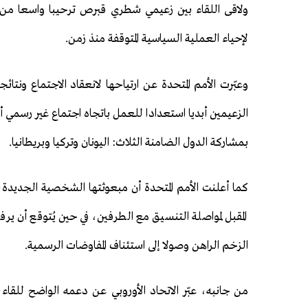
ولاقى اللقاء بين زعيمي شطري قبرص ترحيبا واسعا من ال
لإحياء العملية السياسية المتوقفة منذ زمن.
وعبّرت الأمم المتحدة عن ارتياحها لانعقاد الاجتماع ونت
الزعيمين أبديا استعدادا للعمل باتجاه اجتماع غير رسمي أ
بمشاركة الدول الضامنة الثلاث: اليونان وتركيا وبريطانيا.
كما أعلنت الأمم المتحدة أن مبعوثتها الشخصية الجديدة،
المقبل لمواصلة التنسيق مع الطرفين، في حين يُتوقع أن ير
الزخم الراهن وصولا إلى استئناف المفاوضات الرسمية.
من جانبه، عبّر الاتحاد الأوروبي عن دعمه الواضح للقا