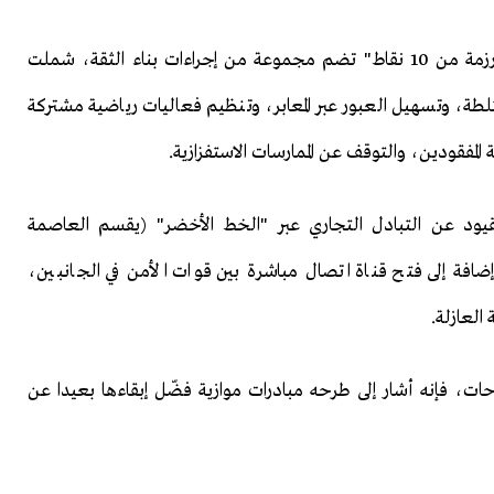
ولتقريب وجهات النظر، قدّم أرهورمان خلال الاجتماع "رزمة من 10 نقاط" تضم مجموعة من إجراءات بناء الثقة، شملت
لطة، وتسهيل العبور عبر المعابر، وتنظيم فعاليات رياضية مشتركة
المفقودين، والتوقف عن الممارسات الاستفزازية.
قيود عن التبادل التجاري عبر "الخط الأخضر" (يقسم العاصمة
 إضافة إلى فتح قناة اتصال مباشرة بين قوات الأمن في الجانبين،
العازلة.
ات، فإنه أشار إلى طرحه مبادرات موازية فضّل إبقاءها بعيدا عن