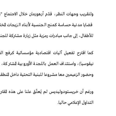
قضايا مدنية حساسة كمنح الجنسية لأبناء الزيجات المخت
للأطفال، إلى جانب مبادرات رمزية مثل زيارة مشتركة للجنة 
كما اقترح تفعيل آليات اقتصادية مؤسساتية كرفع ال
نيقوسيا)، واستئناف العمل باللجنة الأوروبية المشتركة،
وحضور الزعيمين معا مشروعا للبنية التحتية داخل المنطقة 
ورغم أن خريستودوليديس لم يُعلّق علنا على هذه المقترح
التداول الإعلامي حاليا.