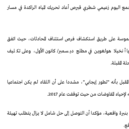
جمع اليوم زعيمي شطري قبرص أعاد تحريك المياه الراكدة في مسار
 ملموسة على طريق استكشاف فرص استئناف المحادثات، حيث اتفق
ريا أنخيلا هولغوين في مطلع ديسمبر/كانون الأول، وعلى تكليف
 المقبلة.
قبل بأنه "تطور إيجابي"، مشددا على أن اللقاء لم يكن اجتماعيا
حياء المفاوضات من حيث توقفت عام 2017.
ن بنبرة واقعية، مؤكدا أن التوصل إلى حل شامل لا يزال يتطلب تهيئة
ع.