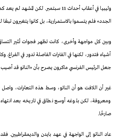
وليبيا في أعقاب أحداث 11 سبتمبر. لكن ا
الجدد» فلم يتسموا بالاستمرارية، بل كانوا يتغيرون تبعًا 
وبين كل مواجهة وأخرى، كانت تظهر فجوات تُثير التساؤل ح
أشياء فتدور، لكنها في الفترات الفاصلة تدور في الفراغ. وكا
جعل الرئيس الفرنسي ماكرون يصرح بأن «الناتو قد أصيب 
غير أن اللافت هو أن الناتو، وسط هذه التعثرات، واصل 
ومعروفة، لكن بلوغه أوسع نطاق في تاريخه بعد انته
صارخًا.
عاد الناتو إلى الواجهة في عهد بايدن والديمقراطيين. ف