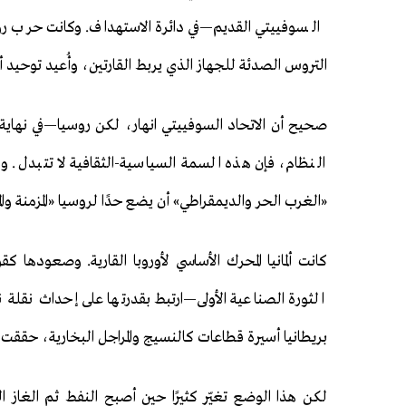
السوفييتي القديم—في دائرة الاستهداف. وكانت حرب ر
التروس الصدئة للجهاز الذي يربط القارتين، وأُعيد توحيد 
صحيح أن الاتحاد السوفييتي انهار، لكن روسيا—في نهاية
النظام، فإن هذه السمة السياسية-الثقافية لا تتبدل. 
«الغرب الحر والديمقراطي» أن يضع حدًا لروسيا «المزمنة والم
كانت ألمانيا المحرك الأساسي لأوروبا القارية. وصعودها ك
الثورة الصناعية الأولى—ارتبط بقدرتها على إحداث نقل
بريطانيا أسيرة قطاعات كالنسيج والمراجل البخارية، حققت ألمان
لكن هذا الوضع تغيّر كثيرًا حين أصبح النفط ثم الغاز 