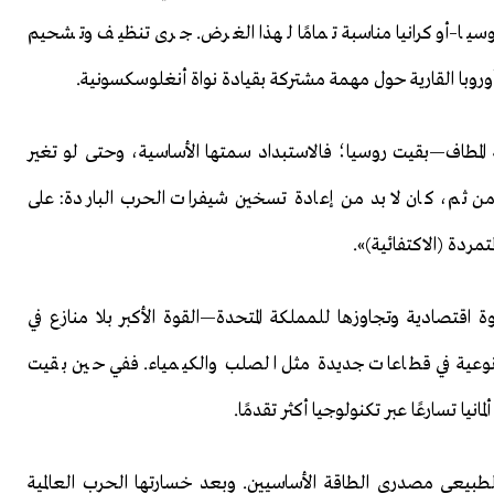
وسيا–أوكرانيا مناسبة تمامًا لهذا الغرض. جرى تنظيف وتشحيم
أوروبا القارية حول مهمة مشتركة بقيادة نواة أنغلوسكسونية.
 المطاف—بقيت روسيا؛ فالاستبداد سمتها الأساسية، وحتى لو تغير
ومن ثم، كان لا بد من إعادة تسخين شيفرات الحرب الباردة: على
تمردة (الاكتفائية)».
قوة اقتصادية وتجاوزها للمملكة المتحدة—القوة الأكبر بلا منازع في
ة نوعية في قطاعات جديدة مثل الصلب والكيمياء. ففي حين بقيت
يا تسارعًا عبر تكنولوجيا أكثر تقدمًا.
الطبيعي مصدري الطاقة الأساسيين. وبعد خسارتها الحرب العالمية