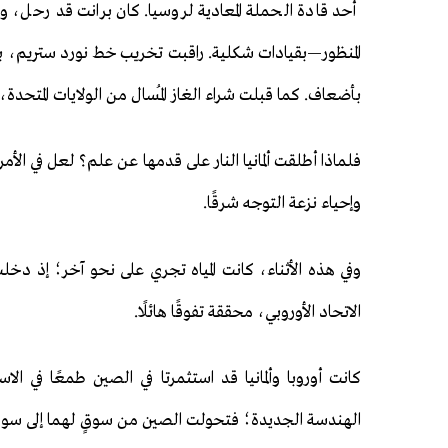
أحد قادة الحملة المعادية لروسيا. كان برانت قد رحل، 
المنظور—بقيادات شكلية. راقبت تخريب خط نورد ستريم، بل
بأضعاف. كما قبلت شراء الغاز المُسال من الولايات المتحدة،
فلماذا أطلقت ألمانيا النار على قدمها عن علم؟ لعل في الأمر 
وإحياء نزعة التوجه شرقًا.
وفي هذه الأثناء، كانت المياه تجري على نحو آخر؛ إذ دخلت
الاتحاد الأوروبي، محققة تفوقًا هائلًا.
كانت أوروبا وألمانيا قد استثمرتا في الصين طمعًا في ا
الهندسة الجديدة؛ فتحولت الصين من سوقٍ لهما إلى سوق