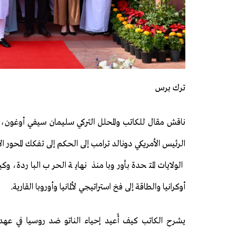
ترك برس
ناقش مقال للكاتب والمحلل التركي سليمان سيفي أوغون،
الرئيس الأمريكي دونالد ترامب إلى الحكم إلى تفكك المحور ا
الولايات المتحدة بأوروبا منذ نهاية الحرب الباردة، و
أوكرانيا والطاقة إلى فخ استراتيجي لألمانيا وأوروبا القارية.
يشرح الكاتب كيف أُعيد إحياء الناتو ضد روسيا في عهد