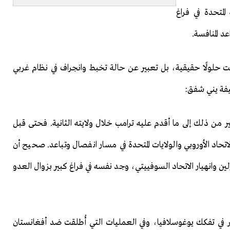
المتحدة في فراغ
 المنافسة.
ت حلولًا حقيقية، بل تعبير عن حالة تخبط وانجراف في نظام غربي
يفة يني شفق:
ر من ذلك إلى ما أقدم عليه ترامب خلال ولايته الثانية. فحتى قبل
اد الأوروبي والولايات المتحدة في مسار انفصال وتباعد. صحيح أن
ن وانهيار الاتحاد السوفييتي، وجد نفسه في فراغ كبير بزوال العدو
في تفكك يوغوسلافيا، وفي العمليات التي أُطلقت ضد أفغانستان