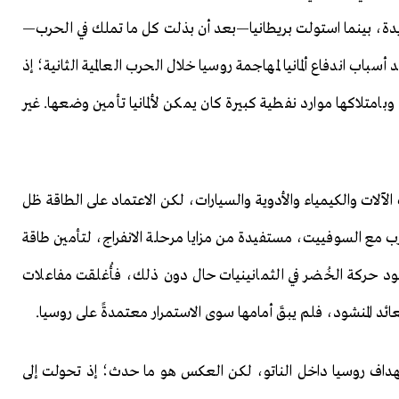
ديدة، بينما استولت بريطانيا—بعد أن بذلت كل ما تملك في الحرب—
سباب اندفاع ألمانيا لمهاجمة روسيا خلال الحرب العالمية الثانية؛ إذ
بامتلاكها موارد نفطية كبيرة كان يمكن لألمانيا تأمين وضعها. غير
ت الآلات والكيمياء والأدوية والسيارات، لكن الاعتماد على الطاقة ظل
رب مع السوفييت، مستفيدة من مزايا مرحلة الانفراج، لتأمين طاقة
صعود حركة الخُضر في الثمانينيات حال دون ذلك، فأُغلقت مفاعلات
لعائد المنشود، فلم يبقَ أمامها سوى الاستمرار معتمدةً على روسيا.
ة استهداف روسيا داخل الناتو، لكن العكس هو ما حدث؛ إذ تحولت إلى