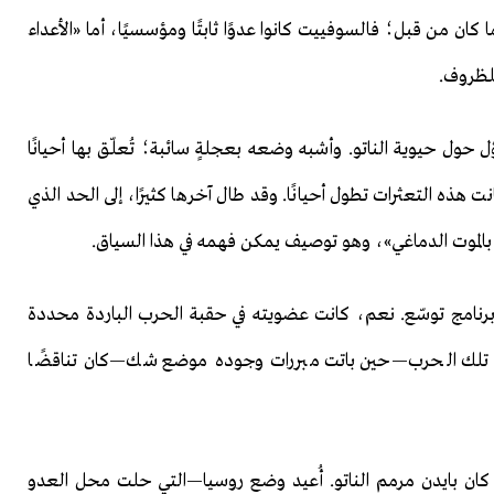
لمشهد لم يعد كما كان من قبل؛ فالسوفييت كانوا عدوًا ثابتًا ومؤسسيًا، أما «الأعداء
للظروف.
ول حيوية الناتو. وأشبه وضعه بعجلةٍ سائبة؛ تُعلّق بها أحيانًا
نت هذه التعثرات تطول أحيانًا. وقد طال آخرها كثيرًا، إلى الحد الذي
بالموت الدماغي»، وهو توصيف يمكن فهمه في هذا السياق.
برنامج توسّع. نعم، كانت عضويته في حقبة الحرب الباردة محددة
اء تلك الحرب—حين باتت مبررات وجوده موضع شك—كان تناقضًا
قد كان بايدن مرمم الناتو. أُعيد وضع روسيا—التي حلت محل العدو