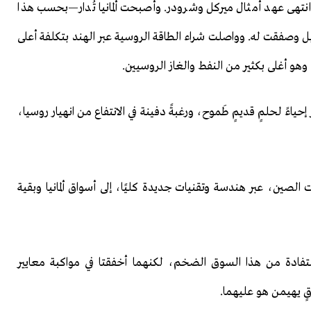
وانتهى عهد أمثال ميركل وشرودر. وأصبحت ألمانيا تُدار—بحسب هذا
 وصفقت له. وواصلت شراء الطاقة الروسية عبر الهند بتكلفة أعلى
 وهو أغلى بكثير من النفط والغاز الروسيين.
إحياءً لحلمٍ قديمٍ طَموح، ورغبةً دفينة في الانتفاع من انهيار روسيا،
 الصين، عبر هندسة وتقنيات جديدة كليًا، إلى أسواق ألمانيا وبقية
لاستفادة من هذا السوق الضخم، لكنهما أخفقتا في مواكبة معايير
ٍ يهيمن هو عليهما.